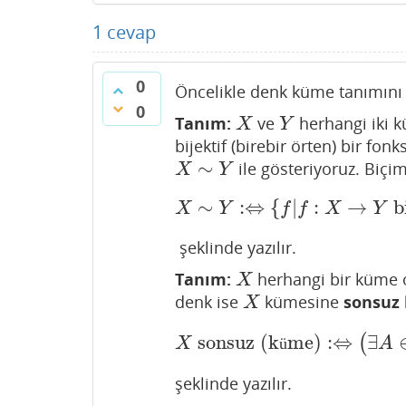
1
cevap
0
Öncelikle denk küme tanımını 
0
Tanım:
ve
herhangi iki k
X
Y
X
Y
bijektif (birebir örten) bir f
∼
ile gösteriyoruz. Biçi
X
∼
Y
X
Y
∼
:
⇔
{
|
:
→
bi
X
∼
Y
:⇔
{
f
|
f
:
X
→
Y
bijekti
X
Y
f
f
X
Y
şeklinde yazılır.
Tanım:
herhangi bir küme 
X
X
denk ise
kümesine
sonsuz
X
X
sonsuz (k
me)
:
⇔
∃
(
X
sonsuz (küme)
:⇔
(
∃
X
ü
A
şeklinde yazılır.