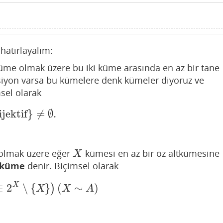
hatırlayalım:
üme olmak üzere bu iki küme arasında en az bir tane
onksiyon varsa bu kümelere denk kümeler diyoruz ve
msel olarak
jektif
}
≠
∅
.
f
}
≠
∅
.
olmak üzere eğer
kümesi en az bir öz altkümesine
X
X
 küme
denir. Biçimsel olarak
X
∈
2
∖
{
}
(
∼
)
)
A
∈
2
X
∖
{
X
}
)
(
X
∼
A
)
X
X
A