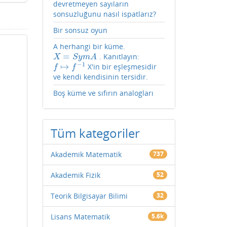
devretmeyen sayıların
sonsuzluğunu nasıl ispatlarız?
Bir sonsuz oyun
A herhangi bir küme.
=
. Kanıtlayın:
X
=
S
y
m
A
X
S
y
m
A
−
1
↦
X'in bir eşleşmesidir
f
↦
f
−
1
f
f
ve kendi kendisinin tersidir.
Boş küme ve sıfırın analogları
Tüm kategoriler
Akademik Matematik
737
Akademik Fizik
52
Teorik Bilgisayar Bilimi
32
Lisans Matematik
5.6k