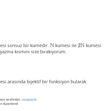
N
N
2
esi sonsuz bir kümedir.
kümesi ile
kümesi
N
2
N
n yazma kısmını size bırakıyorum.
si arasında bijektif bir fonksiyon bularak
an)
tarafından
cevaplandı
an
düzenlendi