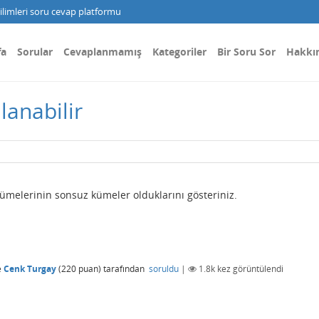
limleri soru cevap platformu
fa
Sorular
Cevaplanmamış
Kategoriler
Bir Soru Sor
Hakkı
lanabilir
ümelerinin sonsuz kümeler olduklarını gösteriniz.
e
Cenk Turgay
(
220
puan)
tarafından
soruldu
|
1.8k
kez görüntülendi