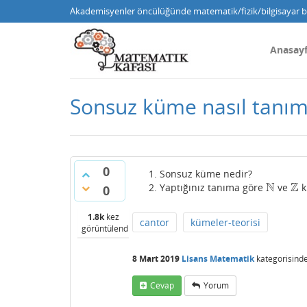
Akademisyenler öncülüğünde matematik/fizik/bilgisayar bi
Anasay
Sonsuz küme nasıl tanım
0
Sonsuz küme nedir?
N
Z
Yaptığınız tanıma göre
ve
k
N
Z
0
1.8k
kez
cantor
kümeler-teorisi
görüntülendi
8 Mart 2019
Lisans Matematik
kategorisind
Cevap
Yorum