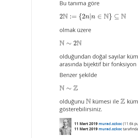
Bu tanıma göre
N
N
N
2
:
=
{
2
|
∈
}
⊆
2
N
:=
{
2
n
|
n
∈
N
}
⊆
N
n
n
olmak üzere
N
N
∼
2
N
∼
2
N
olduğundan doğal sayılar küm
arasında bijektif bir fonksiyo
Benzer şekilde
N
Z
∼
N
∼
Z
N
Z
olduğunu
kümesi ile
küme
N
Z
gösterebilirsiniz.
11 Mart 2019
murad.ozkoc
(
11.6k
pu
11 Mart 2019
murad.ozkoc
tarafınd