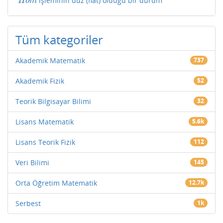
işleminin düz (flat) olduğu bir durum
H
o
m
H
o
m
Tüm kategoriler
Akademik Matematik
737
Akademik Fizik
52
Teorik Bilgisayar Bilimi
32
Lisans Matematik
5.6k
Lisans Teorik Fizik
112
Veri Bilimi
145
Orta Öğretim Matematik
12.7k
Serbest
1k