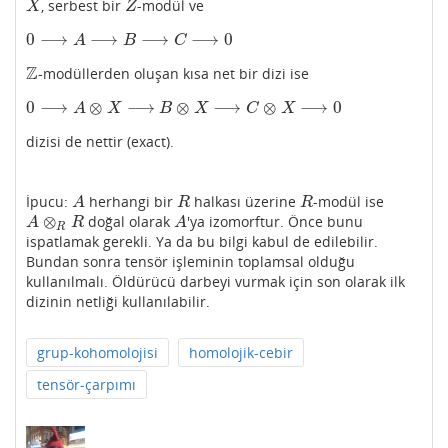
, serbest bir
-modül ve
X
Z
X
Z
0
⟶
⟶
⟶
⟶
0
0
⟶
A
⟶
B
⟶
C
⟶
0
A
B
C
Z
-modüllerden oluşan kısa net bir dizi ise
Z
0
⟶
⊗
⟶
⊗
⟶
⊗
⟶
0
0
⟶
A
⊗
X
⟶
B
⊗
X
⟶
C
⊗
X
⟶
0
A
X
B
X
C
X
dizisi de nettir (exact).
İpucu:
herhangi bir
halkası üzerine
-modül ise
A
R
R
A
R
R
⊗
doğal olarak
'ya izomorftur. Önce bunu
A
⊗
R
R
A
A
R
A
R
ispatlamak gerekli. Ya da bu bilgi kabul de edilebilir.
Bundan sonra tensör işleminin toplamsal olduğu
kullanılmalı. Öldürücü darbeyi vurmak için son olarak ilk
dizinin netliği kullanılabilir.
grup-kohomolojisi
homolojik-cebir
tensör-çarpımı