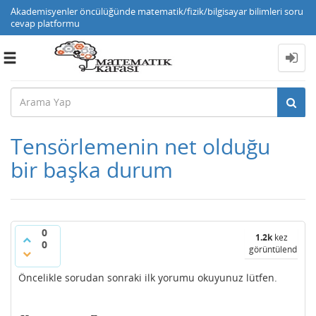
Akademisyenler öncülüğünde matematik/fizik/bilgisayar bilimleri soru
cevap platformu
Toggle
navigation
Tensörlemenin net olduğu
bir başka durum
0
1.2k
kez
0
görüntülendi
Öncelikle sorudan sonraki ilk yorumu okuyunuz lütfen.