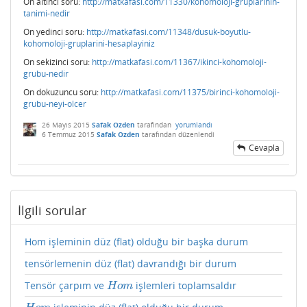
On altıncı soru:
http://matkafasi.com/11330/kohomoloji-gruplarinin-
tanimi-nedir
On yedinci soru:
http://matkafasi.com/11348/dusuk-boyutlu-
kohomoloji-gruplarini-hesaplayiniz
On sekizinci soru:
http://matkafasi.com/11367/ikinci-kohomoloji-
grubu-nedir
On dokuzuncu soru:
http://matkafasi.com/11375/birinci-kohomoloji-
grubu-neyi-olcer
26 Mayıs 2015
Safak Ozden
tarafından
yorumlandı
6 Temmuz 2015
Safak Ozden
tarafından
düzenlendi
Cevapla
İlgili sorular
Hom işleminin düz (flat) olduğu bir başka durum
tensörlemenin düz (flat) davrandığı bir durum
Tensör çarpım ve
işlemleri toplamsaldır
H
o
m
H
o
m