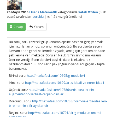
26 Mayıs 2015
Lisans Matematik
kategorisinde
Safak Ozden
(
3.7k
puan)
tarafından
soruldu
|
1.2k
kez görüntülendi
Cevap
Yorum
Bu soru, soru çözerek grup kohomolojisine basit bir giriş yapmak
için hazırlanan bir dizi sorunun onüçüncüsü. Bu sorularda geçen
kavramlar en genel hallerinden ziyade, amaç için gereken en sade
şekilleriyle verilmektedir. Sorular, Neukirch'in sınıf cisim kuramı
üzerine verdiği Bonn dersleri başlıklı kitabı izlek alınarak
hazırlanmktadır. Bu soruların pek çoğunun yanıtı adı geçen kitapta
bulunmakta.
Birinci soru:
http://matkafasi.com/10695/g-modulleri
İkinci soru:
http://matkafasi.com/10699/artis-ideali-ve-norm-ideali
Üçüncü soru:
http://matkafasi.com/10786/artis-ideallerinin-
augmentation-serbest-carpan-oluslari
Dördüncü soru:
http://matkafasi.com/10788/norm-ve-artis-idealleri-
birbirlerinin-sifirlayicilaridir
Beşinci soru:
http://matkafasi.com/10791/bir-g-modulun-onemli-