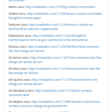
altmodulleri
Altıncı soru:
http://matkafasi.com/10795/g-modul-morfizmalari
Yedinci soru:
http://matkafasi.com/11236/tensor-carpim-uzerindeki-
%24g%24-modul-yapisi
Sekizinci soru:
http://matkafasi.com/11240/tensor-carpim-ve-
%24hom%24-islemleri-toplamsaldir
Dokuzuncu soru:
http://matkafasi.com/11243/%24g%24-
morfizmalarini-hom-ile-geri-cekme-ileri-itme-tensorleme
Onuncu soru:
http://matkafasi.com/11250/%24hom%24-isleminin-
duz-flat-oldugu-bir-durum
On birinci soru:
http://matkafasi.com/11267/hom-isleminin-duz-flat-
oldugu-bir-baska-durum
.
On ikinci soru:
http://matkafasi.com/11274/tensorlemenin-duz-flat-
davrandigi-bir-durum
On üçüncü soru:
http://matkafasi.com/11277/tensorlemenin-net-
oldugu-bir-baska-durum
On dördüncü soru:
http://matkafasi.com/11279/tam-serbest-
cozunum-nedir
On beşinci soru:
http://matkafasi.com/11308/stardart-cozunumun-
serbest-cozunum-oldugunu-gosterebilirim