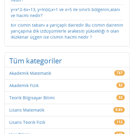
y=x^2-6x+13, y=ln(x),x=1 ve x=5 ile sınırlı bölgenin;alanı
ve hacmi nedir?
bir cismin tabanı a yariçaplı dairedir.Bu cismin dairenin
yarıçapına dik izdüşümlerle arakesiti yüksekliği h olan
ikizkenar üçgen ise cismin hacmi nedir ?
Tüm kategoriler
Akademik Matematik
737
Akademik Fizik
52
Teorik Bilgisayar Bilimi
32
Lisans Matematik
5.6k
Lisans Teorik Fizik
112