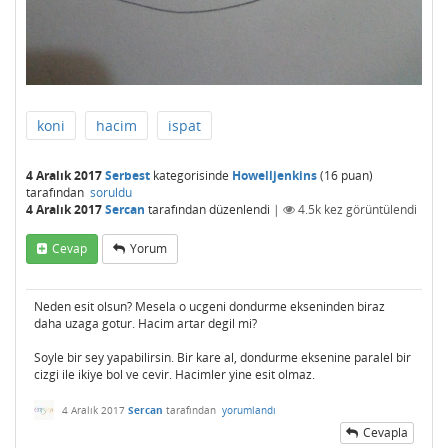
koni
hacim
ispat
4 Aralık 2017
Serbest
kategorisinde
Howelljenkins
(
16
puan)
tarafından
soruldu
4 Aralık 2017
Sercan
tarafından
düzenlendi
|
4.5k
kez görüntülendi
Cevap
Yorum
Neden esit olsun? Mesela o ucgeni dondurme ekseninden biraz
daha uzaga gotur. Hacim artar degil mi?
Soyle bir sey yapabilirsin. Bir kare al, dondurme eksenine paralel bir
cizgi ile ikiye bol ve cevir. Hacimler yine esit olmaz.
4 Aralık 2017
Sercan
tarafından
yorumlandı
Cevapla