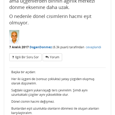
ama üçgenlerden birinin ağırlık merkezi
dönme eksenine daha uzak.
O nedenle dönel cisimlerin hacmi eşit
olmuyor.
7 Aralık 2017
DoganDonmez
(
6.3k
puan)
tarafından
cevaplandı
Ilgili Bir Soru Sor
Yorum
Başka bir açıdan:
Her iki üçgeni de (sonsuz çoklukta) yatay çizgiden oluşmuş
olarak düşünelim.
Sağdaki üçgeni yukarı/aşağı ters çevirelim. Şimdi aynı
uzunluktaki çizgiler aynı yükseklikte olur.
Dönel cismin hacmi değişmez.
Bunlardan eşit uzunlukta olanların dönmesi ile oluşan alanları
karşılaştıralım.