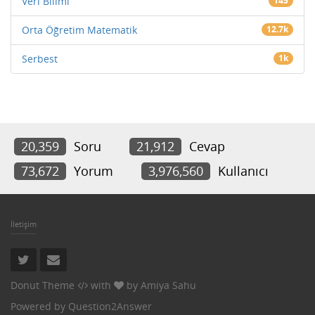
Veri Bilimi
145
Orta Öğretim Matematik
12.7k
Serbest
1k
20,359
Soru
21,912
Cevap
73,672
Yorum
3,976,560
Kullanıcı
İletişim
Donut Theme
with
by
Amiya Sahu
Powered by
Question2Answer