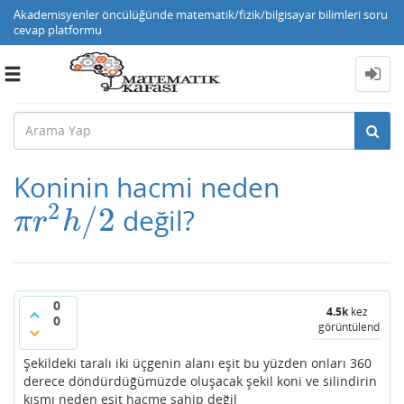
Akademisyenler öncülüğünde matematik/fizik/bilgisayar bilimleri soru
cevap platformu
Toggle
navigation
Koninin hacmi neden
2
/
2
değil?
π
r
2
h
/
2
π
r
h
0
4.5k
kez
0
görüntülendi
Şekildeki taralı iki üçgenin alanı eşit bu yüzden onları 360
derece döndürdüğümüzde oluşacak şekil koni ve silindirin
kısmı neden eşit hacme sahip değil