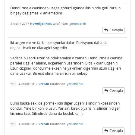
Döndürme ekseninden uzağa götürdüğünde ikisininde götürürsün
bir şey değişmez ki anlamadım
4 Aralık 2017
Howelljenkins
tarafından
yorumlandı
Cevapla
Iki ucgen var ve farkli pozisyonlardalar. Pozisyonu daha da
degistirirsek ne olacagini soyledin.
Sadece bu soru uzerine odaklanalim o zaman. Dondurme eksenine
paralel cizgiler alalim, ucgenlerin uzerinden. Bitisik olan ucgenin
uzun cizgileri dondurme eksenine yakinken digerinin uzun cizgileri
daha uzakta. Bu esit olmamalari icin bir sebep.
4 Aralık 2017
Sercan
tarafından
yorumlandı
Cevapla
Bunu baska sekilde gormek icin diger ucgeni silindirin kosesinden
dondur. Yine bir koni olusur. Yarisini birakip yarisini silindirin diger
kismina tasi. Silindirde daha da bosluk kalir.
4 Aralık 2017
Sercan
tarafından
yorumlandı
Cevapla