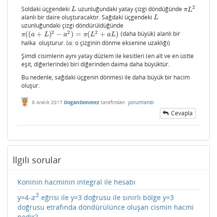
2
Soldaki üçgendeki
uzunluğundaki yatay çizgi döndüğünde
L
π
L
2
L
π
L
alanlı bir daire oluşturacaktır. Sağdaki üçgendeki
L
L
uzunluğundaki çizgi döndürüldüğünde
2
2
2
(
(
+
)
−
)
=
(
+
)
(daha büyük) alanlı bir
π
(
(
a
+
L
)
2
−
a
2
)
=
π
(
L
2
+
a
L
)
π
a
L
a
π
L
a
L
halka oluşturur. (
: o çizginin dönme eksenine uzaklığı)
a
a
Şimdi cisimlerin aynı yatay düzlem ile kesitleri (en alt ve en üstte
eşit, diğerlerinde) biri diğerinden daima daha büyüktür.
Bu nedenle, sağdaki üçgenin dönmesi ile daha büyük bir hacim
oluşur.
8 Aralık 2017
DoganDonmez
tarafından
yorumlandı
Cevapla
İlgili sorular
Koninin hacminin integral ile hesabı
2
y=4-
eğrisi ile y=3 doğrusu ile sınırlı bölge y=3
x
2
x
doğrusu etrafında döndürülünce oluşan cismin hacmi
nedir?