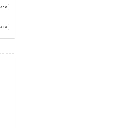
apla
apla