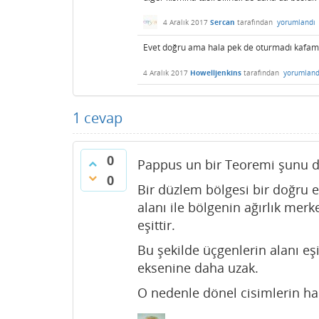
4 Aralık 2017
Sercan
tarafından
yorumlandı
Evet doğru ama hala pek de oturmadı kafam
4 Aralık 2017
Howelljenkins
tarafından
yorumland
1
cevap
0
Pappus un bir Teoremi şunu d
0
Bir düzlem bölgesi bir doğru
alanı ile bölgenin ağırlık mer
eşittir.
Bu şekilde üçgenlerin alanı e
eksenine daha uzak.
O nedenle dönel cisimlerin ha