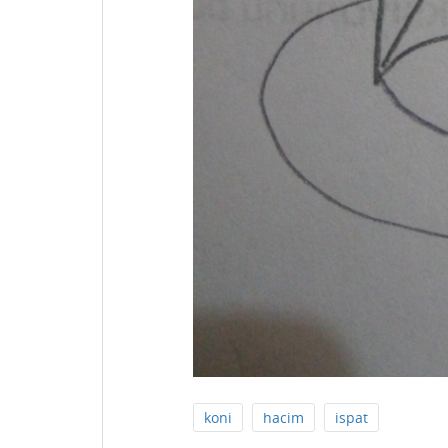
koni
hacim
ispat