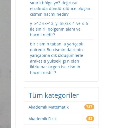
sınırlı bölge y=3 doğrusu
etrafında döndürülünce oluşan
cismin hacmi nedir?
y=x^2-6x+13, y=ln(x),x=1 ve x=5
ile sınırlı bölgenin;alanı ve
hacmi nedir?
bir cismin tabanı a yariçaplı
dairedir.Bu cismin dairenin
yarıçapına dik izdüşümlerle
arakesiti yüksekliği h olan
ikizkenar üçgen ise cismin
hacmi nedir ?
Tüm kategoriler
Akademik Matematik
737
Akademik Fizik
52