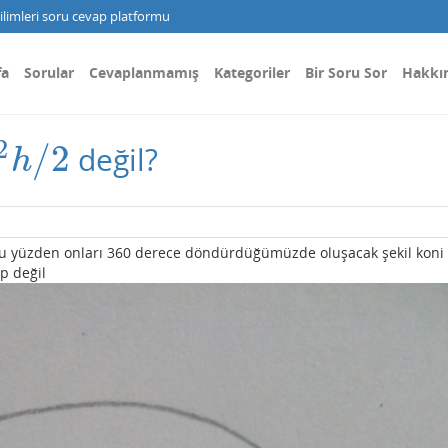
limleri soru cevap platformu
fa
Sorular
Cevaplanmamış
Kategoriler
Bir Soru Sor
Hakkı
2
/
2
değil?
2
h
/
2
h
it bu yüzden onları 360 derece döndürdüğümüzde oluşacak şekil koni
p değil