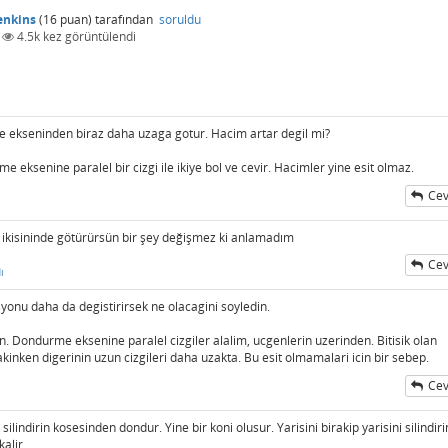
enkins
(
16
puan)
tarafından
soruldu
|
4.5k
kez görüntülendi
 ekseninden biraz daha uzaga gotur. Hacim artar degil mi?
me eksenine paralel bir cizgi ile ikiye bol ve cevir. Hacimler yine esit olmaz.
Cev
isininde götürürsün bir şey değişmez ki anlamadım
Cev
ı
isyonu daha da degistirirsek ne olacagini soyledin.
 Dondurme eksenine paralel cizgiler alalim, ucgenlerin uzerinden. Bitisik olan
inken digerinin uzun cizgileri daha uzakta. Bu esit olmamalari icin bir sebep.
Cev
lindirin kosesinden dondur. Yine bir koni olusur. Yarisini birakip yarisini silindiri
alir.