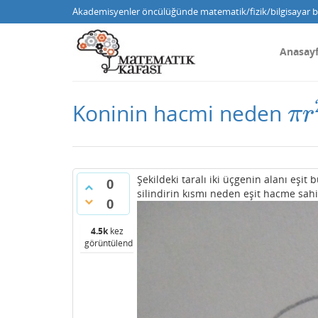
Akademisyenler öncülüğünde matematik/fizik/bilgisayar bi
Anasay
Koninin hacmi neden
π
r
π
r
Şekildeki taralı iki üçgenin alanı eş
0
silindirin kısmı neden eşit hacme sahi
0
4.5k
kez
görüntülendi