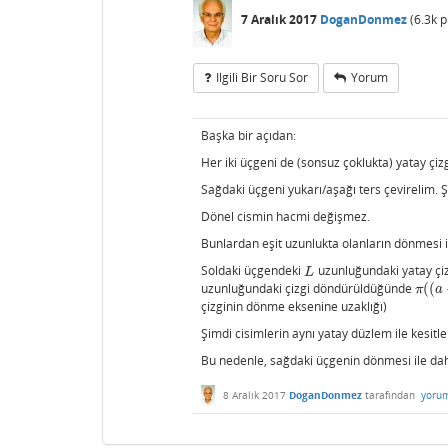
7 Aralık 2017
DoganDonmez
(
6.3k
p
Ilgili Bir Soru Sor
Yorum
Başka bir açıdan:
Her iki üçgeni de (sonsuz çoklukta) yatay çi
Sağdaki üçgeni yukarı/aşağı ters çevirelim. Ş
Dönel cismin hacmi değişmez.
Bunlardan eşit uzunlukta olanların dönmesi il
Soldaki üçgendeki
uzunluğundaki yatay ç
L
L
uzunluğundaki çizgi döndürüldüğünde
(
(
π
(
(
a
+
π
a
çizginin dönme eksenine uzaklığı)
Şimdi cisimlerin aynı yatay düzlem ile kesitle
Bu nedenle, sağdaki üçgenin dönmesi ile da
8 Aralık 2017
DoganDonmez
tarafından
yorum