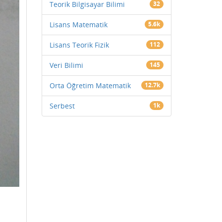
Teorik Bilgisayar Bilimi
32
Lisans Matematik
5.6k
Lisans Teorik Fizik
112
Veri Bilimi
145
Orta Öğretim Matematik
12.7k
Serbest
1k