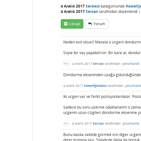
4 Aralık 2017
Serbest
kategorisinde
Howellj
4 Aralık 2017
Sercan
tarafından
düzenlendi
Cevap
Yorum
Neden esit olsun? Mesela o ucgeni dondurme
Soyle bir sey yapabilirsin. Bir kare al, dondur
4 Aralık 2017
Sercan
tarafından
yorumlandı
Döndürme ekseninden uzağa götürdüğünde ik
4 Aralık 2017
Howelljenkins
tarafından
yorumland
Iki ucgen var ve farkli pozisyonlardalar. Poz
Sadece bu soru uzerine odaklanalim o zaman.
ucgenin uzun cizgileri dondurme eksenine yak
4 Aralık 2017
Sercan
tarafından
yorumlandı
Bunu baska sekilde gormek icin diger ucgeni si
diger kismina tasi. Silindirde daha da bosluk k