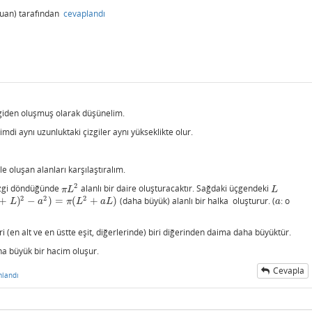
uan)
tarafından
cevaplandı
zgiden oluşmuş olarak düşünelim.
imdi aynı uzunluktaki çizgiler aynı yükseklikte olur.
e oluşan alanları karşılaştıralım.
2
izgi döndüğünde
alanlı bir daire oluşturacaktır. Sağdaki üçgendeki
π
L
2
L
π
L
L
2
2
2
+
)
−
)
=
(
+
)
(daha büyük) alanlı bir halka oluşturur. (
: o
L
)
2
−
a
2
)
=
π
(
L
2
+
a
L
)
a
L
a
π
L
a
L
a
ri (en alt ve en üstte eşit, diğerlerinde) biri diğerinden daima daha büyüktür.
ha büyük bir hacim oluşur.
Cevapla
landı