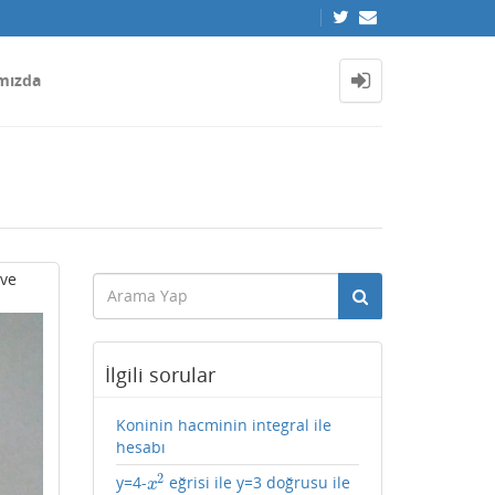
mızda
 ve
İlgili sorular
Koninin hacminin integral ile
hesabı
2
y=4-
eğrisi ile y=3 doğrusu ile
x
2
x