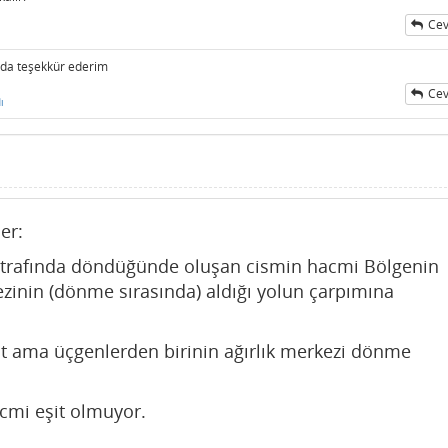
Cev
da teşekkür ederim
Cev
ı
er:
 etrafında döndüğünde oluşan cismin hacmi Bölgenin
kezinin (dönme sırasında) aldığı yolun çarpımına
şit ama üçgenlerden birinin ağırlık merkezi dönme
cmi eşit olmuyor.