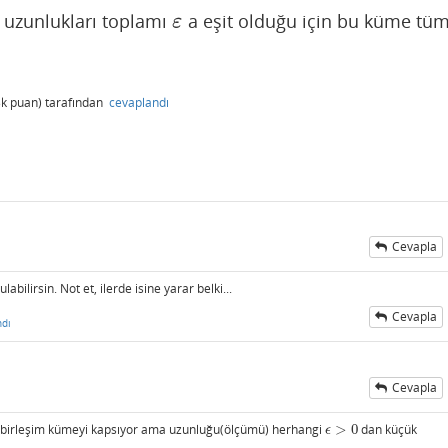
ın uzunlukları toplamı
a eşit olduğu için bu küme tü
ε
ε
3k
puan)
tarafından
cevaplandı
Cevapla
ilirsin. Not et, ilerde isine yarar belki...
Cevapla
ndı
Cevapla
ki birleşim kümeyi kapsıyor ama uzunluğu(ölçümü) herhangi
>
0
dan küçük
ϵ
>
0
ϵ