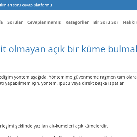
limleri soru cevap platformu
fa
Sorular
Cevaplanmamış
Kategoriler
Bir Soru Sor
Hakkı
şit olmayan açık bir küme bulma
nediğim yöntem aşağıda. Yöntemime güvenmeme rağmen tam olara
 yapabilmem için, yöntem, ipucu veya direkt başka ispatlar
birleşimi şeklinde yazılan alt-kümeleri açık kümelerdir.