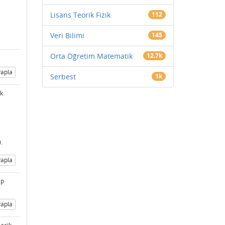
Lisans Teorik Fizik
112
Veri Bilimi
145
Orta Öğretim Matematik
12.7k
apla
Serbest
1k
ak
.
apla
ep
apla