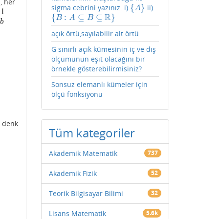
, her
{
}
sigma cebrini yazınız. i)
ii)
{
A
}
A
1
1
R
{
:
⊆
⊆
}
{
B
:
A
⊆
B
⊆
R
}
B
A
B
b
açık örtü,sayılabilir alt örtü
G sınırlı açık kümesinin iç ve dış
ölçümünün eşit olacağını bir
örnekle gösterebilirmisiniz?
Sonsuz elemanlı kümeler için
ölçü fonksiyonu
e denk
Tüm kategoriler
Akademik Matematik
737
Akademik Fizik
52
Teorik Bilgisayar Bilimi
32
Lisans Matematik
5.6k