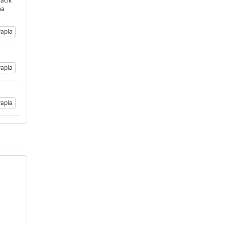
 acik
na
apla
apla
apla