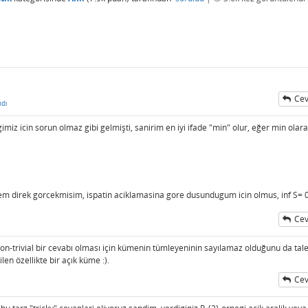
Cev
ndı
imiz icin sorun olmaz gibi gelmişti, sanirim en iyi ifade "min" olur, eğer min olar
em direk gorcekmisim, ispatin aciklamasina gore dusundugum icin olmus, inf S= 0
Cev
on-trivial bir cevabı olması için kümenin tümleyeninin sayılamaz olduğunu da tal
ilen özellikte bir açık küme :).
Cev