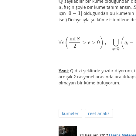
Q
sayılabilir bir küme olduğundan dizi
Q
,
için şöyle bir küme tanımlansın.
a
,
b
S
a
b
|
0
−
1
|
için
olduğundan bu kümenin 
|
0
−
1
|
ise.) Dolayısıyla şu küme istenilene de
inf
(
)
(
⋃
S
∀
>
>
0
,
−
∀
ϵ
(
inf
S
2
>
ϵ
>
0
)
,
⋃
q
∈
Q
(
q
i
ϵ
ϵ
q
i
2
Q
∈
q
Yani:
Q dizi şeklinde yazılır diyorum,
ardışık 2 rasyonel arasında aralık ka
olmayan bir küme buluyorum.
kümeler
reel-analiz
24 Haziran 2017
Lisans Matema