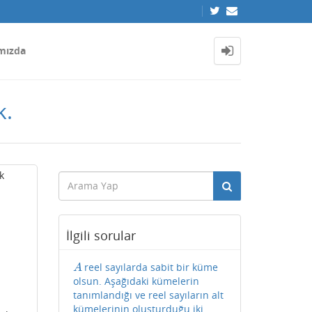
mızda
k.
k
İlgili sorular
reel sayılarda sabit bir küme
A
A
olsun. Aşağıdaki kümelerin
tanımlandığı ve reel sayıların alt
kümelerinin oluşturduğu iki