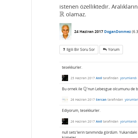
istenen özelliktedir. Aralıklar
R
olamaz.
R
24 Haziran 2017
DoganDonmez
(
6.
Ilgili Bir Soru Sor
Yorum
tesekkurler.
25 Haziran 2017
Anil
tarafından
yorumlandı
Q
Bu ornek ile
'nun Lebesgue olcumunu de bulab
Q
26 Haziran 2017
Sercan
tarafından
yorumla
Ediyorum, tesekkurler.
26 Haziran 2017
Anil
tarafından
yorumlandı
null sets'lerin tanımında gördüm. Yukarıda
kümeler.