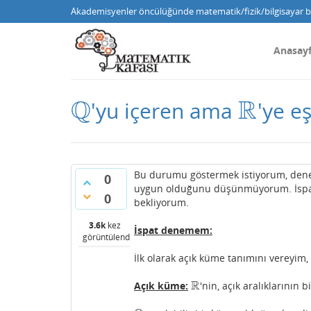
Akademisyenler öncülüğünde matematik/fizik/bilgisayar bi
Anasay
Q
R
'yu içeren ama
'ye e
Q
R
Bu durumu göstermek istiyorum, de
0
uygun olduğunu düşünmüyorum. İspatı
0
bekliyorum.
3.6k
kez
İspat denemem:
görüntülendi
İlk olarak açık küme tanımını vereyim,
R
Açık küme:
'nin, açık aralıklarının 
R