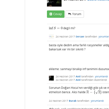
Cevap
Yorum
inf
=
0
degil mi?
inf
S
=
0
S
24 Haziran 2017
Sercan
tarafından
yorumla
basta oyle dedim ama farkli rasyoneller aldig
bakarsak var mi bir sıkınti ?
ekleme: sanmayi birakip inf tanimini dusuns
24 Haziran 2017
Anil
tarafından
yorumlandı
24 Haziran 2017
Anil
tarafından
düzenlendi
Sorunun Doğan Hoca'nın verdiği gibi şık ve n
–
R
√
etmelisin bence. Aksi halde
−
{
2
}
isten
R
−
{
2
}
24 Haziran 2017
Burak
tarafından
yorumlandı