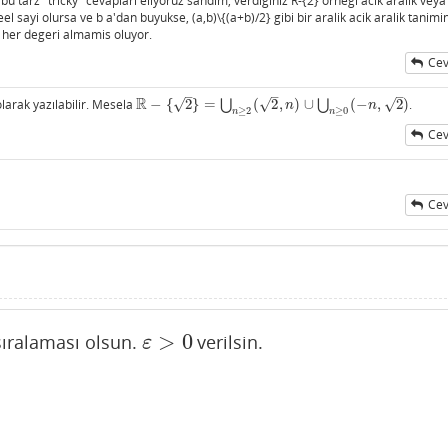
 bu tarz "tricky" cevaplari eliyoruz sandim, verdiginiz R-{2} ornegi acik aralik veya
el sayi olursa ve b a'dan buyukse, (a,b)\{(a+b)/2} gibi bir aralik acik aralik tanimi
i her degeri almamis oluyor.
Cev
–
–
–
R
√
√
√
olarak yazılabilir. Mesela
−
{
2
}
=
⋃
(
2
,
)
∪
⋃
(
−
,
2
)
.
R
−
{
2
}
=
⋃
n
≥
2
(
2
,
n
)
∪
⋃
n
≥
0
(
−
n
,
2
)
n
n
≥
2
≥
0
n
n
Cev
Cev
>
0
sıralaması olsun.
verilsin.
ε
>
0
ε