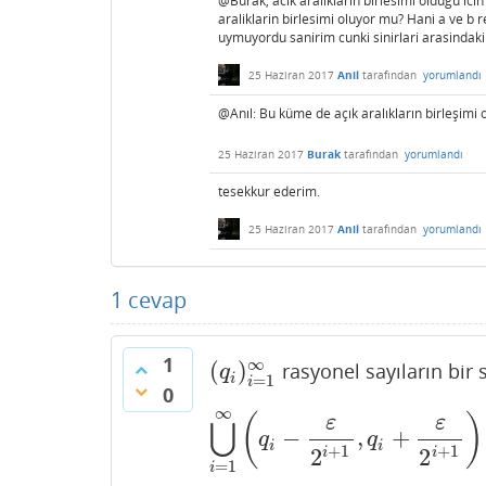
@Burak, acik araliklarin birlesimi oldugu icin
araliklarin birlesimi oluyor mu? Hani a ve b re
uymuyordu sanirim cunki sinirlari arasindak
25 Haziran 2017
Anil
tarafından
yorumlandı
@Anıl: Bu küme de açık aralıkların birleşimi 
25 Haziran 2017
Burak
tarafından
yorumlandı
tesekkur ederim.
25 Haziran 2017
Anil
tarafından
yorumlandı
1
cevap
1
∞
(
)
rasyonel sayıların bir 
(
q
i
)
i
=
1
∞
q
i
=
1
i
0
∞
(
)
ε
ε
⋃
−
,
+
⋃
i
=
1
∞
(
q
i
−
ε
2
i
+
1
,
q
i
+
ε
2
i
+
1
)
q
q
i
i
+
1
+
1
2
2
i
i
=
1
i