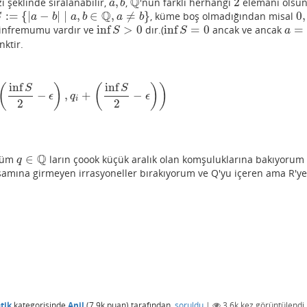
Q
,
2
 şeklinde sıralanabilir,
,
'nun farklı herhangi
elemanı olsun
a
,
b
Q
2
a
b
Q
:
=
{
|
−
|
|
,
∈
,
≠
}
0
,
, küme boş olmadığından misal
:=
{
|
a
−
b
|
|
a
,
b
∈
Q
,
a
≠
b
}
0
,
S
a
b
a
b
a
b
inf
>
0
inf
=
0
=
infremumu vardır ve
dır.(
ancak ve ancak
inf
S
>
0
inf
S
=
0
a
=
b
S
S
a
nktir.
inf
inf
(
)
(
)
)
S
S
−
,
+
−
−
(
inf
S
2
−
ϵ
)
,
q
i
+
(
inf
S
2
−
ϵ
)
)
ϵ
q
ϵ
i
2
2
Q
∈
 tüm
ların çoook küçük aralık olan komşuluklarına bakıyorum
q
∈
Q
q
psamına girmeyen irrasyoneller bırakıyorum ve Q'yu içeren ama R'y
tik
kategorisinde
Anil
(
7.9k
puan)
tarafından
soruldu
|
3.6k
kez görüntülendi