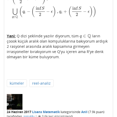
2
inf
inf
(
(
)
(
)
)
⋃
S
S
−
−
,
+
−
q
ϵ
q
ϵ
i
i
2
2
Q
∈
q
Q
∈
Yani:
Q dizi şeklinde yazılır diyorum, tüm
ların
q
∈
Q
q
çoook küçük aralık olan komşuluklarına bakıyorum ardışık
2 rasyonel arasında aralık kapsamına girmeyen
irrasyoneller bırakıyorum ve Q'yu içeren ama R'ye denk
olmayan bir küme buluyorum.
kümeler
reel-analiz
24 Haziran 2017
Lisans Matematik
kategorisinde
Anil
(
7.9k
puan)
tarafından
soruldu
|
3.6k
kez görüntülendi