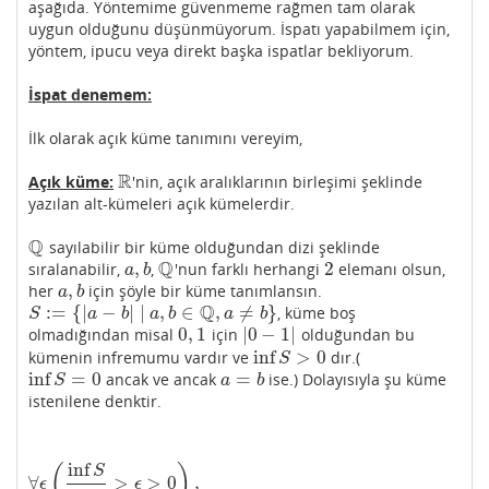
aşağıda. Yöntemime güvenmeme rağmen tam olarak
uygun olduğunu düşünmüyorum. İspatı yapabilmem için,
yöntem, ipucu veya direkt başka ispatlar bekliyorum.
İspat denemem:
İlk olarak açık küme tanımını vereyim,
R
Açık küme:
'nin, açık aralıklarının birleşimi şeklinde
R
yazılan alt-kümeleri açık kümelerdir.
Q
sayılabilir bir küme olduğundan dizi şeklinde
Q
Q
,
2
sıralanabilir,
,
'nun farklı herhangi
elemanı olsun,
a
,
b
Q
2
a
b
,
her
için şöyle bir küme tanımlansın.
a
,
b
a
b
Q
:
=
{
|
−
|
|
,
∈
,
≠
}
, küme boş
S
:=
{
|
a
−
b
|
|
a
,
b
∈
Q
,
a
≠
b
}
S
a
b
a
b
a
b
0
,
1
|
0
−
1
|
olmadığından misal
için
olduğundan bu
0
,
1
|
0
−
1
|
inf
>
0
kümenin infremumu vardır ve
dır.(
inf
S
>
0
S
inf
=
0
=
ancak ve ancak
ise.) Dolayısıyla şu küme
inf
S
=
0
a
=
b
S
a
b
istenilene denktir.
inf
∀
ϵ
(
inf
S
2
>
ϵ
>
0
)
,
⋃
q
∈
Q
(
q
i
−
(
inf
S
2
−
ϵ
)
,
q
i
+
(
inf
S
2
−
ϵ
)
)
(
)
S
∀
>
>
0
,
ϵ
ϵ