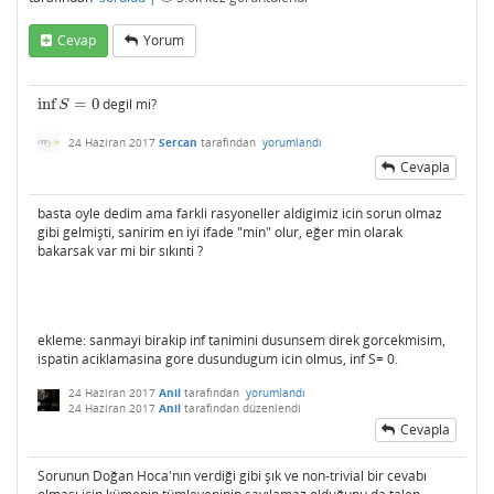
Cevap
Yorum
inf
=
0
degil mi?
inf
S
=
0
S
24 Haziran 2017
Sercan
tarafından
yorumlandı
Cevapla
basta oyle dedim ama farkli rasyoneller aldigimiz icin sorun olmaz
gibi gelmişti, sanirim en iyi ifade "min" olur, eğer min olarak
bakarsak var mi bir sıkınti ?
ekleme: sanmayi birakip inf tanimini dusunsem direk gorcekmisim,
ispatin aciklamasina gore dusundugum icin olmus, inf S= 0.
24 Haziran 2017
Anil
tarafından
yorumlandı
24 Haziran 2017
Anil
tarafından
düzenlendi
Cevapla
Sorunun Doğan Hoca'nın verdiği gibi şık ve non-trivial bir cevabı