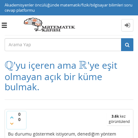
Akademisyenler öncülüğünde matematik/fizik/bilgisayar bilimleri soru
cevap platformu
Toggle
navigation
Q
R
'yu içeren ama
'ye eşit
Q
R
olmayan açık bir küme
bulmak.
0
3.6k
kez
0
görüntülendi
Bu durumu göstermek istiyorum, denediğim yöntem