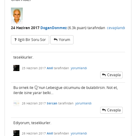
24 Haziran 2017
DoganDonmez
(
6.3k
puan)
tarafından
cevaplandı
Ilgili Bir Soru Sor
Yorum
tesekkurler.
25 Haziran 2017
Anil
tarafından
yorumlandı
Cevapla
Q
Bu ornek ile
'nun Lebesgue olcumunu de bulabilirsin. Not et,
Q
ilerde isine yarar belki...
26 Haziran 2017
Sercan
tarafından
yorumlandı
Cevapla
Ediyorum, tesekkurler.
26 Haziran 2017
Anil
tarafından
yorumlandı