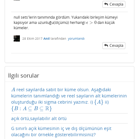
Cevapla
null sets'lerin tanımında gördüm. Yukarıdaki birleşim kümeyi
kapsıyor ama uzunluğu(ölçümü) herhangi
>
0
dan küçük
ϵ
>
0
ϵ
kümeler.
28 Ekim 2017
Anil
tarafından
yorumlandı
Cevapla
İlgili sorular
reel sayılarda sabit bir küme olsun. Aşağıdaki
A
A
kümelerin tanımlandığı ve reel sayıların alt kümelerinin
{
}
oluşturduğu iki sigma cebrini yazınız. i)
ii)
{
A
}
A
R
{
:
⊆
⊆
}
{
B
:
A
⊆
B
⊆
R
}
B
A
B
açık örtü,sayılabilir alt örtü
G sınırlı açık kümesinin iç ve dış ölçümünün eşit
olacağını bir örnekle gösterebilirmisiniz?