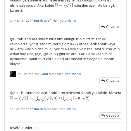
olması için kümenin tümleyeninin sayılamaz olduğunu da talep
–
R
√
etmelisin bence. Aksi halde
−
{
2
}
istenilen özellikte bir açık
R
−
{
2
}
küme :).
24 Haziran 2017
Burak
tarafından
yorumlandı
Cevapla
@Burak, acik araliklarin birlesimi oldugu icin bu tarz "tricky"
cevaplari eliyoruz sandim, verdiginiz R-{2} ornegi acik aralik veya
acik araliklarin birlesimi oluyor mu? Hani a ve b reel sayi olursa ve b
a'dan buyukse, (a,b)\{(a+b)/2} gibi bir aralik acik aralik tanimina
uymuyordu sanirim cunki sinirlari arasindaki her degeri almamis
oluyor.
25 Haziran 2017
Anil
tarafından
yorumlandı
Cevapla
@Anıl: Bu küme de açık aralıkların birleşimi olarak yazılabilir. Mesela
–
–
–
R
√
√
√
−
{
2
}
=
⋃
(
2
,
)
∪
⋃
(
−
,
2
)
.
R
−
{
2
}
=
⋃
n
≥
2
(
2
,
n
)
∪
⋃
n
≥
0
(
−
n
,
2
)
n
n
≥
2
≥
0
n
n
25 Haziran 2017
Burak
tarafından
yorumlandı
Cevapla
tesekkur ederim.