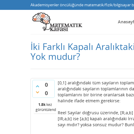
Akademisyenler öncülüğünde matematik/fizik/bilgisayar bi
Anasay
İki Farklı Kapalı Aralıkt
Yok mudur?
[0,1] aralığındaki tüm sayıların toplam
0
aralığındaki sayıların toplamlarının da
0
toplamlarını bir birine oranlarsak ba
halinde ifade etmem gerekirse:
1.8k
kez
görüntülendi
Reel Sayılar doğrusu üzerinde, [R;a,b] 
[IR;a,b] ise [a,b] kapalı aralığındaki İ
sayı mıdır? yoksa sonsuz mudur? Bunlar