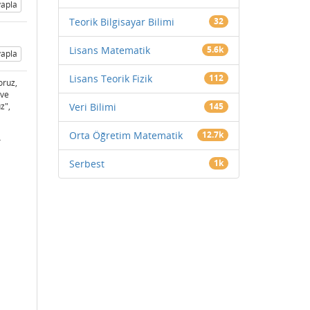
apla
Teorik Bilgisayar Bilimi
32
Lisans Matematik
5.6k
apla
Lisans Teorik Fizik
112
oruz,
ve
z",
Veri Bilimi
145
Orta Öğretim Matematik
12.7k
r
Serbest
1k