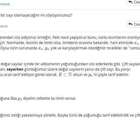
Cev
mlandı
n bir sayı olamayacağını mı söylüyorsunuz?
Cev
landı
anından söz ediyoruz örneğin. Peki nasıl yapıyoruz bunu, sonlu kısımlarını oranlıy
in. Normalde, ikisinin de limiti olsa, limitlerin oranına bakardık. Yani elimizde
x
n
x
n
. Oysa sizin sorunuzda
,
yok ve karşılaştırmak istediğiniz nicelikler de "sonsu
x
n
,
y
n
x
y
n
n
doğal sayılar içinde bir altkümenin yoğunluğundan söz ederkenki gibi. Çift sayıla
dan,
sayarken
gördüğümüz üzere doğal sayıların yarısı da çift sayı. Bu
yarıyı
N
Şu oran tarif ediliyor genel olarak.
⊂
olsun ve
'in şöyle tarif edelim:
E
⊂
N
p
n
E
p
n
nluğuna
lim
diyelim (elbette bu limit varsa)
lim
p
n
p
n
ğımız sıklığı yakalamaya yönelik. Başka türlü de yoğunluğu tarif edebilirdik ve çift