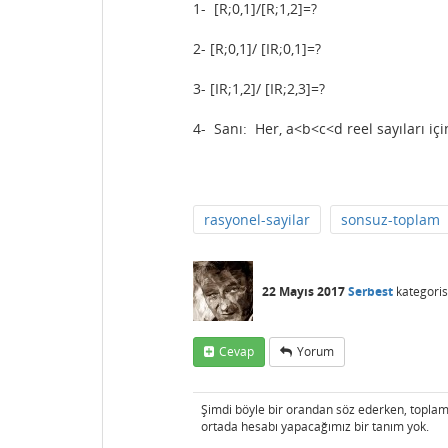
1- [R;0,1]/[R;1,2]=?
2- [R;0,1]/ [IR;0,1]=?
3- [IR;1,2]/ [IR;2,3]=?
4- Sanı: Her, a<b<c<d reel sayıları içi
rasyonel-sayilar
sonsuz-toplam
22 Mayıs 2017
Serbest
kategoris
Cevap
Yorum
Şimdi böyle bir orandan söz ederken, toplam
ortada hesabı yapacağımız bir tanım yok.