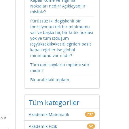
Kapalı Küme ve Yığılma
Noktaları nedir? Açıklayabilir
misiniz?
Pürüzsüz iki değişkenli bir
fonksiyonun tek bir minimumu
var ve başka hiç bir kritik noktası
yok ve tüm izdüşüm
(eşyükseklik=kesit) eğrileri basit
kapalı eğriler ise global
minimumu var mıdır?
Tüm tam sayıların toplamı sıfır
mıdır ?
Bir aralıktaki toplam.
Tüm kategoriler
Akademik Matematik
737
enüz
Akademik Fizik
52