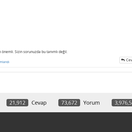
ın önemli. Sizin sorunuzda bu tanımlı değil.
Cev
mlandı
21,912
Cevap
73,672
Yorum
3,976,