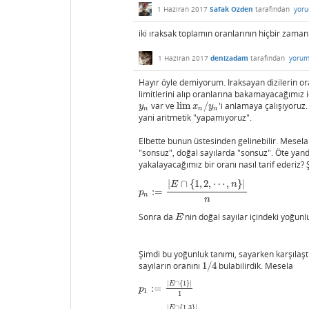
1 Haziran 2017
Safak Ozden
tarafından
yoru
iki ıraksak toplamın oranlarının hiçbir zama
1 Haziran 2017
denizadam
tarafından
yorum
Hayır öyle demiyorum. Iraksayan dizilerin or
limitlerini alıp oranlarına bakamayacağımız iç
var ve
lim
/
'i anlamaya çalışıyoruz
y
n
lim
x
n
/
y
n
y
x
y
n
n
n
yani aritmetik "yapamıyoruz".
Elbette bunun üstesinden gelinebilir. Mesela 
"sonsuz", doğal sayılarda "sonsuz". Öte yan
yakalayacağımız bir oranı nasıl tarif ederiz? 
|
∩
{
1
,
2
,
⋯
,
}
|
E
n
:
=
p
n
:=
|
E
∩
{
1
,
2
,
⋯
,
n
}
|
n
p
n
n
Sonra da
'nin doğal sayılar içindeki yoğu
E
E
Şimdi bu yoğunluk tanımı, sayarken karşılaştı
sayıların oranını
1
/
4
bulabilirdik. Mesela
1
/
4
|
∩
{
1
}
|
E
:
=
p
1
:=
|
E
∩
{
1
}
|
1
p
1
1
|
∩
{
1
,
3
}
|
E