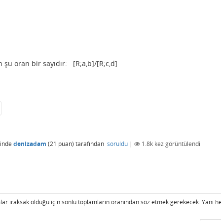
n şu oran bir sayıdır: [R;a,b]/[R;c,d]
inde
denizadam
(
21
puan)
tarafından
soruldu
|
1.8k
kez görüntülendi
lar ıraksak olduğu için sonlu toplamların oranından söz etmek gerekecek. Yani h