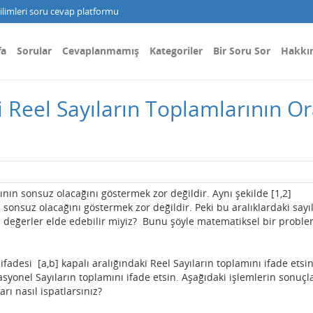
limleri soru cevap platformu
fa
Sorular
Cevaplanmamış
Kategoriler
Bir Soru Sor
Hakkı
aki Reel Sayıların Toplamlarının O
ının sonsuz olacağını göstermek zor değildir. Aynı şekilde [1,2]
 sonsuz olacağını göstermek zor değildir. Peki bu aralıklardaki sayı
zı değerler elde edebilir miyiz? Bunu şöyle matematiksel bir probl
ifadesi [a,b] kapalı aralığındaki Reel Sayıların toplamını ifade etsin
rrasyonel Sayıların toplamını ifade etsin. Aşağıdaki işlemlerin sonuçla
ı nasıl ispatlarsınız?