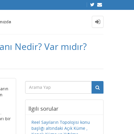
mızda
ranı Nedir? Var mıdır?
ların
em
İlgili sorular
.
rı bir
Reel Sayıların Topolojisi konu
başlığı altındaki Açık Küme ,