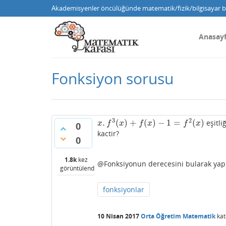
Akademisyenler öncülüğünde matematik/fizik/bilgisayar bi
Anasay
Fonksiyon sorusu
3
2
.
(
)
+
(
)
−
1
=
(
)
eşitli
x
.
f
3
(
x
)
+
f
(
x
)
−
1
=
f
2
(
x
)
x
f
x
f
x
f
x
0
kactir?
0
1.8k
kez
@Fonksiyonun derecesini bularak yap
görüntülendi
fonksiyonlar
10 Nisan 2017
Orta Öğretim Matematik
kat