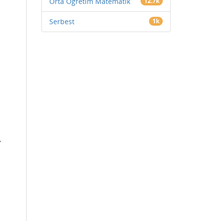
Orta Öğretim Matematik
12.7k
Serbest
1k