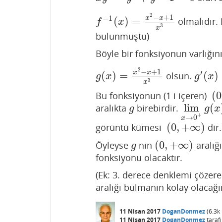
2
−
+
1
−
1
x
x
(
)
=
olmalıdır.
f
−
1
(
x
)
=
x
2
−
x
+
1
x
3
f
x
3
x
bulunmuştu)
Böyle bir fonksiyonun varlığını
2
−
+
1
′
x
x
(
)
=
(
)
olsun.
g
(
x
)
=
x
2
−
x
+
1
x
3
g
′
(
x
)
=
−
g
x
g
x
3
x
(
0
Bu fonksiyonun (1 i içeren)
(
0
,
lim
(
aralıkta
birebirdir.
g
lim
x
→
0
+
g
g
x
+
→
0
x
(
0
,
+
∞
)
görüntü kümesi
dir
(
0
,
+
∞
)
(
0
,
+
∞
)
Öyleyse
nin
aralığ
g
(
0
,
+
∞
)
g
fonksiyonu olacaktır.
(Ek: 3. derece denklemi çözer
aralığı bulmanın kolay olacağ
11 Nisan 2017
DoganDonmez
(
6.3k
11 Nisan 2017
DoganDonmez
taraf