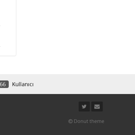
366
Kullanıcı
Donut theme