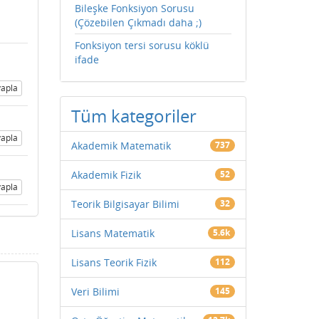
Bileşke Fonksiyon Sorusu
(Çözebilen Çıkmadı daha ;)
Fonksiyon tersi sorusu köklü
ifade
apla
Tüm kategoriler
apla
Akademik Matematik
737
Akademik Fizik
52
apla
Teorik Bilgisayar Bilimi
32
Lisans Matematik
5.6k
Lisans Teorik Fizik
112
Veri Bilimi
145