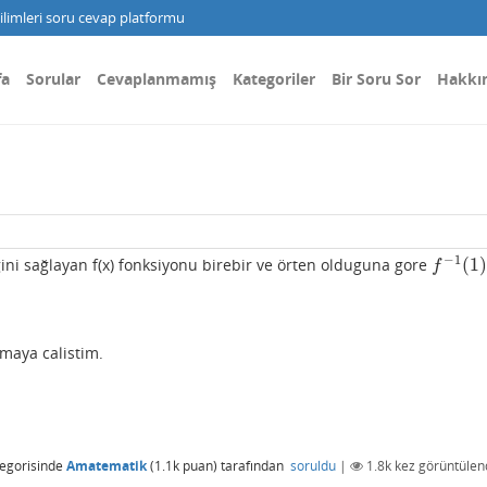
limleri soru cevap platformu
fa
Sorular
Cevaplanmamış
Kategoriler
Bir Soru Sor
Hakkı
−
1
(
1
)
ğini sağlayan f(x) fonksiyonu birebir ve örten olduguna gore
f
−
1
(
1
)
f
maya calistim.
egorisinde
Amatematik
(
1.1k
puan)
tarafından
soruldu
|
1.8k
kez görüntülen