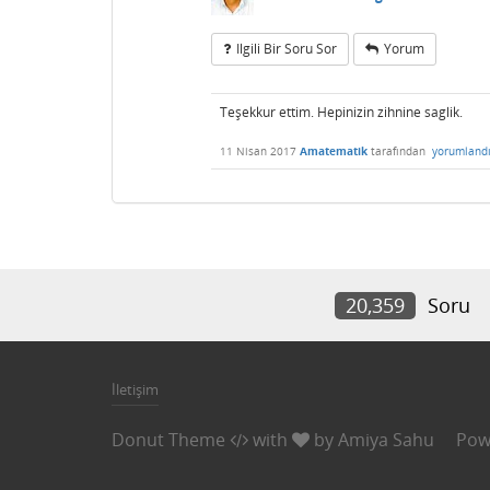
Ilgili Bir Soru Sor
Yorum
Teşekkur ettim. Hepinizin zihnine saglik.
11 Nisan 2017
Amatematik
tarafından
yorumland
20,359
Soru
İletişim
Donut Theme
with
by
Amiya Sahu
Pow