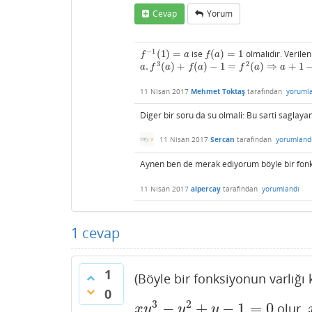
Cevap
Yorum
−
1
(
1
)
=
ise
(
)
=
1
olmalıdır. Verilen
f
−
1
(
1
)
=
a
f
(
a
)
=
1
f
a
f
a
3
2
.
(
)
+
(
)
−
1
=
(
)
⇒
+
1
a
.
f
3
(
a
)
+
f
(
a
)
−
1
=
f
2
(
a
)
⇒
a
+
1
−
1
=
1
⇒
a
=
1
a
f
a
f
a
f
a
a
11 Nisan 2017
Mehmet Toktaş
tarafından
yoruml
Diger bir soru da su olmali: Bu sarti saglayan
11 Nisan 2017
Sercan
tarafından
yorumland
Aynen ben de merak ediyorum böyle bir fonks
11 Nisan 2017
alpercay
tarafından
yorumlandı
1
cevap
1
(Böyle bir fonksiyonun varlığı 
0
3
2
−
+
−
1
=
0
olur.
x
y
3
−
y
2
+
y
−
1
=
0
x
y
y
y