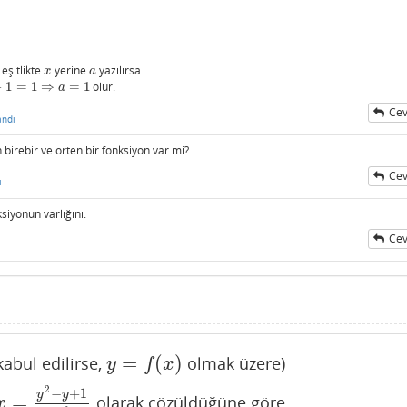
 eşitlikte
yerine
yazılırsa
x
a
x
a
−
1
=
1
⇒
=
1
olur.
a
Cev
andı
 birebir ve orten bir fonksiyon var mi?
Cev
ı
iyonun varlığını.
Cev
=
(
)
kabul edilirse,
olmak üzere)
y
=
f
(
x
)
y
f
x
2
−
+
1
y
y
=
olarak çözüldüğüne göre
x
=
y
2
−
y
+
1
y
3
x