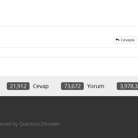
Cevapla
ı
21,912
Cevap
73,672
Yorum
3,978,
ered by
Question2Answer