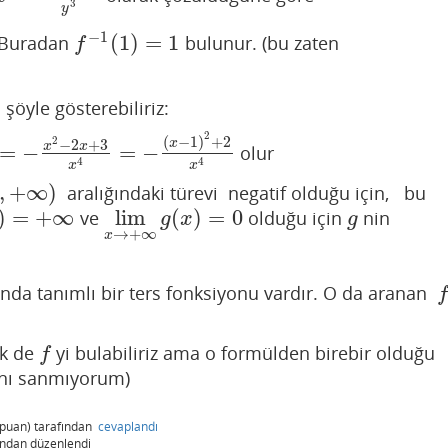
3
y
−
1
(
1
)
=
1
 Buradan
bulunur. (bu zaten
f
−
1
(
1
)
=
1
f
 şöyle gösterebiliriz:
2
(
−
1
)
+
2
2
−
2
+
3
x
x
x
=
−
=
−
olur
x
2
−
2
x
+
3
x
4
=
−
(
x
−
1
)
2
+
2
x
4
4
4
x
x
,
+
∞
)
aralığındaki türevi negatif olduğu için, bu
+
∞
)
)
=
+
∞
lim
(
)
=
0
ve
olduğu için
nin
g
(
x
)
=
+
∞
lim
x
→
+
∞
g
(
x
)
=
0
g
g
x
g
→
+
∞
x
.
ında tanımlı bir ters fonksiyonu vardır. O da aranan
f
f
ek de
yi bulabiliriz ama o formülden birebir olduğu
f
f
ını sanmıyorum)
puan)
tarafından
cevaplandı
ından
düzenlendi