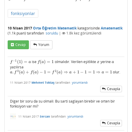
fonksiyonlar
10 Nisan 2017
Orta Öğretim Matematik
kategorisinde
Amatematik
(
1.1k
puan)
tarafından
soruldu
|
1.8k
kez görüntülendi
Cevap
Yorum
−
1
(
1
)
=
ise
(
)
=
1
olmalıdır. Verilen eşitlikte
yerine
f
−
1
(
1
)
=
a
f
(
a
)
=
1
x
a
f
a
f
a
x
a
yazılırsa
3
2
.
(
)
+
(
)
−
1
=
(
)
⇒
+
1
−
1
=
1
⇒
=
1
olur.
a
.
f
3
(
a
)
+
f
(
a
)
−
1
=
f
2
(
a
)
⇒
a
+
1
−
1
=
1
⇒
a
=
1
a
f
a
f
a
f
a
a
a
11 Nisan 2017
Mehmet Toktaş
tarafından
yorumlandı
Cevapla
Diger bir soru da su olmali: Bu sarti saglayan birebir ve orten bir
fonksiyon var mi?
11 Nisan 2017
Sercan
tarafından
yorumlandı
Cevapla