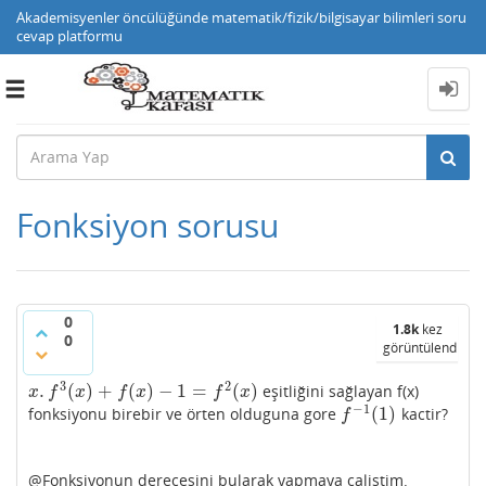
Akademisyenler öncülüğünde matematik/fizik/bilgisayar bilimleri soru
cevap platformu
Toggle
navigation
Fonksiyon sorusu
0
1.8k
kez
0
görüntülendi
3
2
.
(
)
+
(
)
−
1
=
(
)
eşitliğini sağlayan f(x)
x
.
f
3
(
x
)
+
f
(
x
)
−
1
=
f
2
(
x
)
x
f
x
f
x
f
x
−
1
(
1
)
fonksiyonu birebir ve örten olduguna gore
kactir?
f
−
1
(
1
)
f
@Fonksiyonun derecesini bularak yapmaya calistim.