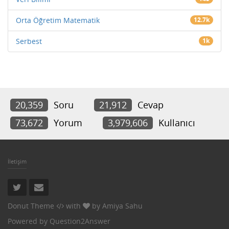
Orta Öğretim Matematik
12.7k
Serbest
1k
20,359
Soru
21,912
Cevap
73,672
Yorum
3,979,606
Kullanıcı
İletişim
Donut Theme
with
by
Amiya Sahu
Powered by
Question2Answer