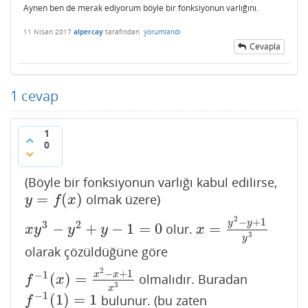
Aynen ben de merak ediyorum böyle bir fonksiyonun varlığını.
11 Nisan 2017
alpercay
tarafından
yorumlandı
Cevapla
1
cevap
1
0
(Böyle bir fonksiyonun varlığı kabul edilirse,
=
(
)
olmak üzere)
y
=
f
(
x
)
y
f
x
2
−
+
1
y
y
3
2
−
+
−
1
=
0
=
olur.
x
y
3
−
y
2
+
y
−
1
=
0
x
=
y
2
−
y
+
1
y
3
x
y
y
y
x
3
y
olarak çözüldüğüne göre
2
−
+
1
−
1
x
x
(
)
=
olmalıdır. Buradan
f
−
1
(
x
)
=
x
2
−
x
+
1
x
3
f
x
3
x
−
1
(
1
)
=
1
bulunur. (bu zaten
f
−
1
(
1
)
=
1
f