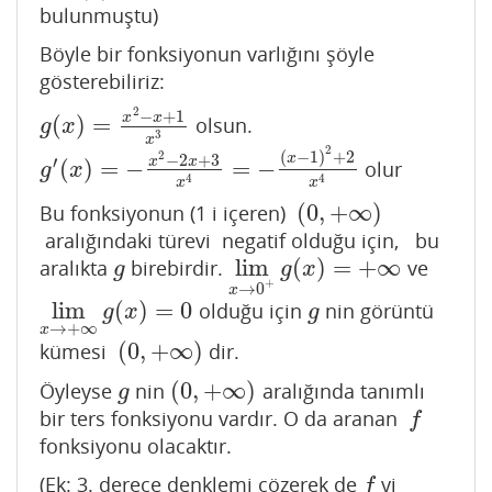
bulunmuştu)
Böyle bir fonksiyonun varlığını şöyle
gösterebiliriz:
2
−
+
1
x
x
(
)
=
olsun.
g
(
x
)
=
x
2
−
x
+
1
x
3
g
x
3
x
2
(
−
1
)
+
2
2
−
2
+
3
x
′
x
x
(
)
=
−
=
−
olur
g
′
(
x
)
=
−
x
2
−
2
x
+
3
x
4
=
−
(
x
−
1
)
2
+
2
x
4
g
x
4
4
x
x
(
0
,
+
∞
)
Bu fonksiyonun (1 i içeren)
(
0
,
+
∞
)
aralığındaki türevi negatif olduğu için, bu
lim
(
)
=
+
∞
aralıkta
birebirdir.
ve
g
lim
x
→
0
+
g
(
x
)
=
+
∞
g
g
x
+
→
0
x
lim
(
)
=
0
olduğu için
nin görüntü
lim
x
→
+
∞
g
(
x
)
=
0
g
g
x
g
→
+
∞
x
(
0
,
+
∞
)
kümesi
dir.
(
0
,
+
∞
)
(
0
,
+
∞
)
Öyleyse
nin
aralığında tanımlı
g
(
0
,
+
∞
)
g
bir ters fonksiyonu vardır. O da aranan
f
f
fonksiyonu olacaktır.
(Ek: 3. derece denklemi çözerek de
yi
f
f