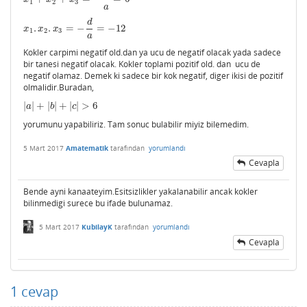
1
2
3
a
d
.
.
=
−
=
−
12
x
1
.
x
2
.
x
3
=
−
d
a
=
−
12
x
x
x
1
2
3
a
Kokler carpimi negatif old.dan ya ucu de negatif olacak yada sadece
bir tanesi negatif olacak. Kokler toplami pozitif old. dan ucu de
negatif olamaz. Demek ki sadece bir kok negatif, diger ikisi de pozitif
olmalidir.Buradan,
|
|
+
|
|
+
|
|
>
6
|
a
|
+
|
b
|
+
|
c
|
>
6
a
b
c
yorumunu yapabiliriz. Tam sonuc bulabilir miyiz bilemedim.
5 Mart 2017
Amatematik
tarafından
yorumlandı
Cevapla
Bende ayni kanaateyim.Esitsizlikler yakalanabilir ancak kokler
bilinmedigi surece bu ifade bulunamaz.
5 Mart 2017
KubilayK
tarafından
yorumlandı
Cevapla
1
cevap