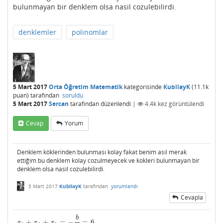
bulunmayan bir denklem olsa nasil cozulebilirdi.
denklemler
polinomlar
5 Mart 2017
Orta Öğretim Matematik
kategorisinde
KubilayK
(
11.1k
puan)
tarafından
soruldu
5 Mart 2017
Sercan
tarafından
düzenlendi
|
4.4k
kez görüntülendi
Cevap
Yorum
Denklem köklerinden bulunması kolay fakat benim asıl merak
ettiğim bu denklem kolay cozulmeyecek ve kokleri bulunmayan bir
denklem olsa nasil cozulebilirdi.
5 Mart 2017
KubilayK
tarafından
yorumlandı
Cevapla
b
+
+
=
−
=
6
x
1
+
x
2
+
x
3
=
−
b
a
=
6
x
x
x