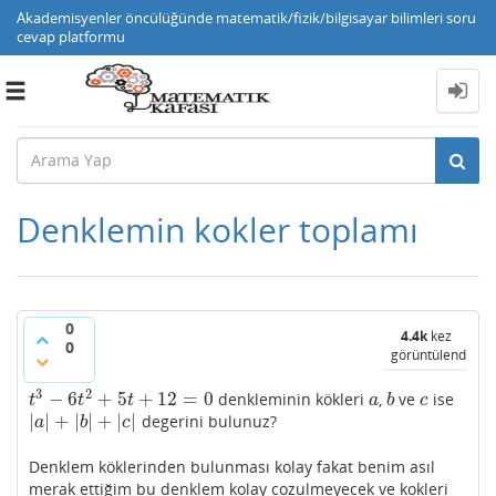
Akademisyenler öncülüğünde matematik/fizik/bilgisayar bilimleri soru
cevap platformu
Toggle
navigation
Denklemin kokler toplamı
0
4.4k
kez
0
görüntülendi
3
2
−
6
+
5
+
12
=
0
denkleminin kökleri
,
ve
ise
t
3
−
6
t
2
+
5
t
+
12
=
0
a
b
c
t
t
t
a
b
c
|
|
+
|
|
+
|
|
degerini bulunuz?
|
a
|
+
|
b
|
+
|
c
|
a
b
c
Denklem köklerinden bulunması kolay fakat benim asıl
merak ettiğim bu denklem kolay cozulmeyecek ve kokleri