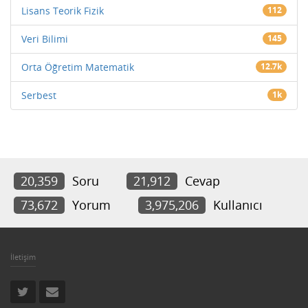
Lisans Teorik Fizik
112
Veri Bilimi
145
Orta Öğretim Matematik
12.7k
Serbest
1k
20,359
Soru
21,912
Cevap
73,672
Yorum
3,975,206
Kullanıcı
İletişim