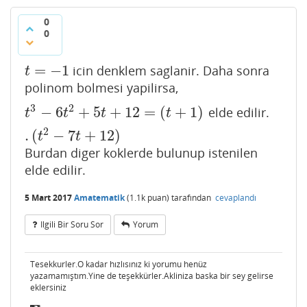
0
0
=
−
1
icin denklem saglanir. Daha sonra
t
=
−
1
t
polinom bolmesi yapilirsa,
3
2
−
6
+
5
+
12
=
(
+
1
)
elde edilir.
t
3
−
6
t
2
+
5
t
+
12
=
(
t
+
1
)
.
(
t
2
−
7
t
+
12
)
t
t
t
t
2
.
(
−
7
+
12
)
t
t
Burdan diger koklerde bulunup istenilen
elde edilir.
5 Mart 2017
Amatematik
(
1.1k
puan)
tarafından
cevaplandı
Ilgili Bir Soru Sor
Yorum
Tesekkurler.O kadar hızlısınız ki yorumu henüz
yazamamıştım.Yine de teşekkürler.Akliniza baska bir sey gelirse
eklersiniz