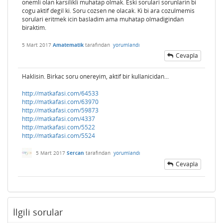
onemli olan karsilikli muhatap olmak. Eski sorulari sorunlarin bi
cogu aktif degil ki. Soru cozsen ne olacak. Ki bi ara cozulmemis
sorulari eritmek icin basladim ama muhatap olmadigindan
biraktim.
5 Mart 2017
Amatematik
tarafından
yorumlandı
Cevapla
Haklisin. Birkac soru onereyim, aktif bir kullanicidan...
http://matkafasi.com/64533
http://matkafasi.com/63970
http://matkafasi.com/59873
http://matkafasi.com/4337
http://matkafasi.com/5522
http://matkafasi.com/5524
5 Mart 2017
Sercan
tarafından
yorumlandı
Cevapla
İlgili sorular