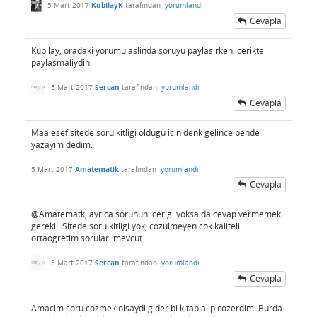
5 Mart 2017
KubilayK
tarafından
yorumlandı
Cevapla
Kubilay, oradaki yorumu aslinda soruyu paylasirken icerikte
paylasmaliydin.
5 Mart 2017
Sercan
tarafından
yorumlandı
Cevapla
Maalesef sitede soru kitligi oldugu icin denk gelince bende
yazayim dedim.
5 Mart 2017
Amatematik
tarafından
yorumlandı
Cevapla
@Amatematk, ayrica sorunun icerigi yoksa da cevap vermemek
gerekli. Sitede soru kitligi yok, cozulmeyen cok kaliteli
ortaogretim sorulari mevcut.
5 Mart 2017
Sercan
tarafından
yorumlandı
Cevapla
Amacim soru cozmek olsaydi gider bi kitap alip cozerdim. Burda