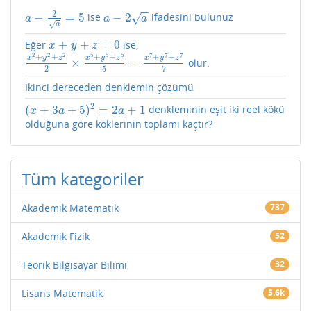
−
−
2
−
=
5
−
2
ise
ifadesini bulunuz
√
a
−
2
a
=
5
a
−
2
a
a
a
a
√
a
+
+
=
0
Eğer
ise,
x
+
y
+
z
=
0
x
y
z
2
2
2
5
5
5
7
7
7
+
+
+
+
+
+
x
y
z
x
y
z
x
y
z
×
=
olur.
x
2
+
y
2
+
z
2
2
×
x
5
+
y
5
+
z
5
5
=
x
7
+
y
7
+
z
7
7
2
5
7
İkinci dereceden denklemin çözümü
2
(
+
3
+
5
)
=
2
+
1
denkleminin eşit iki reel kökü
(
x
+
3
a
+
5
)
2
=
2
a
+
1
x
a
a
olduğuna göre köklerinin toplamı kaçtır?
Tüm kategoriler
Akademik Matematik
737
Akademik Fizik
52
Teorik Bilgisayar Bilimi
32
Lisans Matematik
5.6k