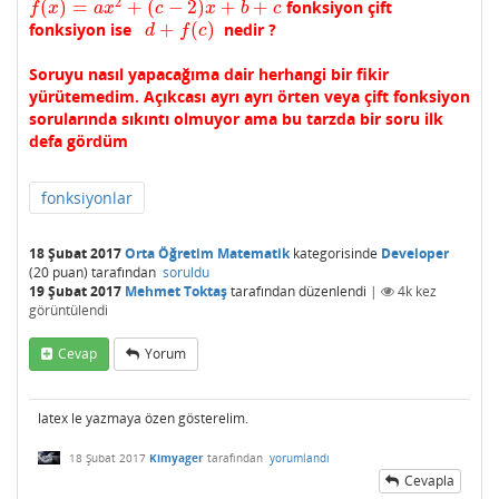
2
(
)
=
+
(
−
2
)
+
+
fonksiyon çift
f
(
x
)
=
a
x
2
+
(
c
−
2
)
x
+
b
+
c
f
x
a
x
c
x
b
c
+
(
)
fonksiyon ise
nedir ?
d
+
f
(
c
)
d
f
c
Soruyu nasıl yapacağıma dair herhangi bir fikir
yürütemedim. Açıkcası ayrı ayrı örten veya çift fonksiyon
sorularında sıkıntı olmuyor ama bu tarzda bir soru ilk
defa gördüm
fonksiyonlar
18 Şubat 2017
Orta Öğretim Matematik
kategorisinde
Developer
(
20
puan)
tarafından
soruldu
19 Şubat 2017
Mehmet Toktaş
tarafından
düzenlendi
|
4k
kez
görüntülendi
Cevap
Yorum
latex le yazmaya özen gösterelim.
18 Şubat 2017
Kimyager
tarafından
yorumlandı
Cevapla