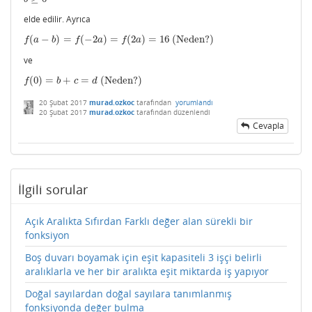
elde edilir. Ayrıca
(
−
)
=
(
−
2
)
=
(
2
)
=
16
(
Neden?
)
f
(
a
−
b
)
=
f
(
−
2
a
)
=
f
(
2
a
)
=
16
(
Neden?
)
f
a
b
f
a
f
a
ve
(
0
)
=
+
=
(
Neden?
)
f
(
0
)
=
b
+
c
=
d
(
Neden?
)
f
b
c
d
20 Şubat 2017
murad.ozkoc
tarafından
yorumlandı
20 Şubat 2017
murad.ozkoc
tarafından
düzenlendi
Cevapla
İlgili sorular
Açık Aralıkta Sıfırdan Farklı değer alan sürekli bir
fonksiyon
Boş duvarı boyamak için eşit kapasiteli 3 işçi belirli
aralıklarla ve her bir aralıkta eşit miktarda iş yapıyor
Doğal sayılardan doğal sayılara tanımlanmış
fonksiyonda değer bulma