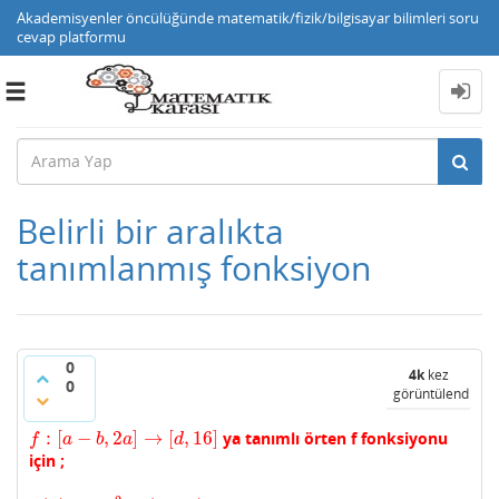
Akademisyenler öncülüğünde matematik/fizik/bilgisayar bilimleri soru
cevap platformu
Toggle
navigation
Belirli bir aralıkta
tanımlanmış fonksiyon
0
4k
kez
0
görüntülendi
:
[
−
,
2
]
→
[
,
16
]
ya tanımlı örten f fonksiyonu
f
:
[
a
−
b
,
2
a
]
→
[
d
,
16
]
f
a
b
a
d
için ;