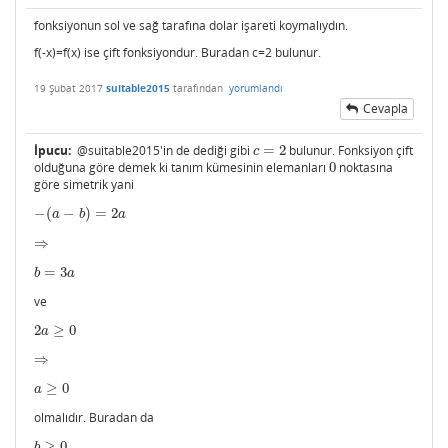
fonksiyonun sol ve sağ tarafına dolar işareti koymalıydın.
f(-x)=f(x) ise çift fonksiyondur. Buradan c=2 bulunur.
19 Şubat 2017
suitable2015
tarafından
yorumlandı
Cevapla
İpucu:
@suitable2015'in de dediği gibi
=
2
bulunur. Fonksiyon çift
c
=
2
c
olduğuna göre demek ki tanım kümesinin elemanları
0
noktasına
0
göre simetrik yani
−
(
−
)
=
2
−
(
a
−
b
)
=
2
a
a
b
a
⇒
⇒
=
3
b
=
3
a
b
a
ve
2
≥
0
2
a
≥
0
a
⇒
⇒
≥
0
a
≥
0
a
olmalıdır. Buradan da
≥
0
b
≥
0
b