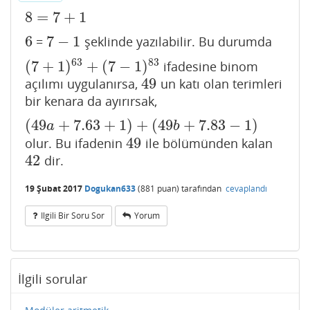
8
=
7
+
1
8
=
7
+
1
6
7
−
1
=
şeklinde yazılabilir. Bu durumda
6
7
−
1
63
83
(
7
+
1
)
+
(
7
−
1
)
ifadesine binom
(
7
+
1
)
63
+
(
7
−
1
)
83
49
açılımı uygulanırsa,
un katı olan terimleri
49
bir kenara da ayırırsak,
(
49
+
7.63
+
1
)
+
(
49
+
7.83
−
1
)
(
49
a
+
7.63
+
1
)
+
(
49
b
+
7.83
−
1
)
a
b
49
olur. Bu ifadenin
ile bölümünden kalan
49
42
dir.
42
19 Şubat 2017
Dogukan633
(
881
puan)
tarafından
cevaplandı
Ilgili Bir Soru Sor
Yorum
İlgili sorular