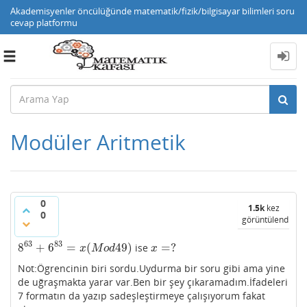
Akademisyenler öncülüğünde matematik/fizik/bilgisayar bilimleri soru
cevap platformu
Toggle
navigation
Modüler Aritmetik
0
1.5k
kez
0
görüntülendi
63
83
8
+
6
=
(
49
)
=
?
ise
8
63
+
6
83
=
x
(
M
o
d
49
)
x
=
?
x
M
o
d
x
Not:Ögrencinin biri sordu.Uydurma bir soru gibi ama yine
de uğraşmakta yarar var.Ben bir şey çıkaramadım.İfadeleri
7 formatın da yazıp sadeşleştirmeye çalışıyorum fakat