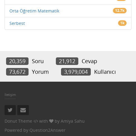
Orta Öğretim Matematik
12.7k
Serbest
1k
20,359
Soru
21,912
Cevap
73,672
Yorum
3,979,004
Kullanıcı
İletişim
Donut Theme
with
by
Amiya Sahu
Powered by
Question2Answer