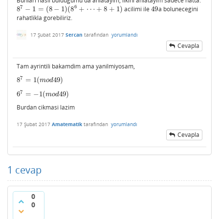
Bunlari nasil buldugumu da anlatayim, ilkini anlatayim sadece hatta:
7
6
8
−
1
=
(
8
−
1
)
(
8
+
⋯
+
8
+
1
)
acilimi ile
49
a bolunecegini
8
7
−
1
=
(
8
−
1
)
(
8
6
+
⋯
+
8
+
1
)
49
rahatlikla gorebiliriz.
17 Şubat 2017
Sercan
tarafından
yorumlandı
Cevapla
Tam ayrintili bakamdim ama yanilmiyosam,
7
8
=
1
(
49
)
8
7
=
1
(
m
o
d
49
)
m
o
d
7
6
=
−
1
(
49
)
6
7
=
−
1
(
m
o
d
49
)
m
o
d
Burdan cikmasi lazim
17 Şubat 2017
Amatematik
tarafından
yorumlandı
Cevapla
1
cevap
0
0