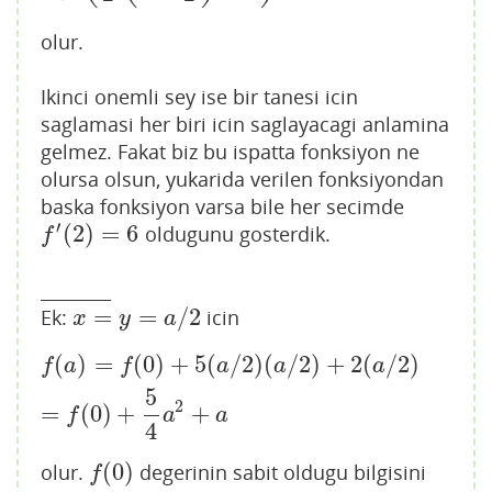
olur.
Ikinci onemli sey ise bir tanesi icin
saglamasi her biri icin saglayacagi anlamina
gelmez. Fakat biz bu ispatta fonksiyon ne
olursa olsun, yukarida verilen fonksiyondan
baska fonksiyon varsa bile her secimde
′
(
2
)
=
6
oldugunu gosterdik.
f
′
(
2
)
=
6
f
________
=
=
/
2
Ek:
icin
x
=
y
=
a
/
2
x
y
a
(
)
=
(
0
)
+
5
(
/
2
)
(
/
2
)
+
2
(
/
2
)
f
(
a
)
=
f
(
0
)
+
5
(
a
/
2
)
(
a
/
2
)
+
2
(
a
/
2
)
=
f
(
0
)
+
5
4
a
2
+
a
f
a
f
a
a
a
5
2
=
(
0
)
+
+
f
a
a
4
(
0
)
olur.
degerinin sabit oldugu bilgisini
f
(
0
)
f