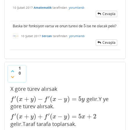
10 Şubat 2017
Amatematik
tarafından
yorumlandı
Cevapla
Baska bir fonksiyon varsa ve onun turevi de
5
ise ne olacak peki?
5
10 Şubat 2017
Sercan
tarafından
yorumlandı
Cevapla
1
0
X göre türev alırsak
′
′
(
+
)
−
(
−
)
=
5
gelir.Y ye
f
′
(
x
+
y
)
−
f
′
(
x
−
y
)
=
5
y
f
x
y
f
x
y
y
göre türev alırsak.
′
′
(
+
)
+
(
−
)
=
5
+
2
f
′
(
x
+
y
)
+
f
′
(
x
−
y
)
=
5
x
+
2
f
x
y
f
x
y
x
gelir.Taraf tarafa toplarsak.