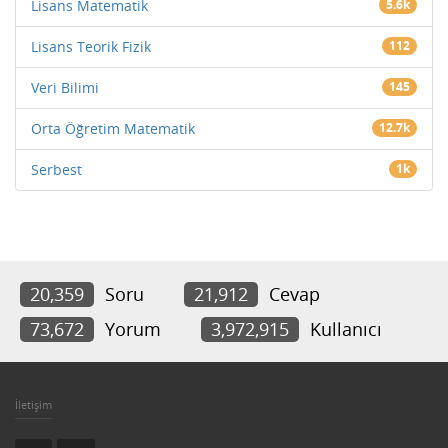
Lisans Matematik
5.6k
Lisans Teorik Fizik
112
Veri Bilimi
145
Orta Öğretim Matematik
12.7k
Serbest
1k
20,359
Soru
21,912
Cevap
73,672
Yorum
3,972,915
Kullanıcı
İletişim