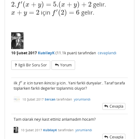
′
2.
(
+
)
=
5.
(
+
)
+
2
gelir.
2.
f
′
(
x
+
y
)
=
5.
(
x
+
y
)
+
2
f
x
y
x
y
′
+
=
2
(
2
)
=
6
için
gelir.
x
+
y
=
2
f
′
(
2
)
=
6
x
y
f
10 Şubat 2017
KubilayK
(
11.1k
puan)
tarafından
cevaplandı
Ilgili Bir Soru Sor
Yorum
′
ilk
icin turen ikincisi
icin.. Yani farkli dunyalar.. Taraf tarafa
f
′
x
y
f
x
y
toplarken farkli degerler toplanmis oluyor?
10 Şubat 2017
Sercan
tarafından
yorumlandı
Cevapla
Tam olarak neyi kast ettiniz anlamadım hocam?
10 Şubat 2017
KubilayK
tarafından
yorumlandı
Cevapla