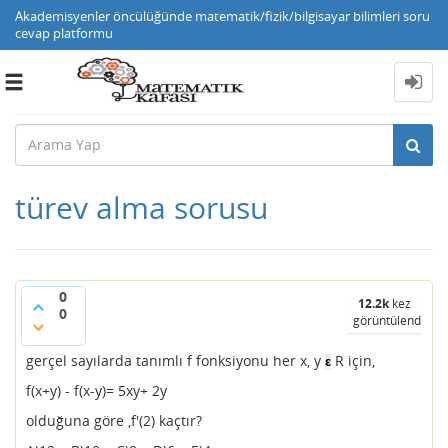
Akademisyenler öncülüğünde matematik/fizik/bilgisayar bilimleri soru
cevap platformu
Toggle
navigation
türev alma sorusu
0
12.2k
kez
0
görüntülendi
gerçel sayılarda tanımlı f fonksiyonu her x, y
R için,
ε
f(x+y) - f(x-y)= 5xy+ 2y
olduğuna göre ,f'(2) kaçtır?