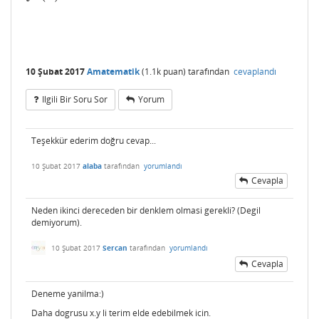
10 Şubat 2017
Amatematik
(
1.1k
puan)
tarafından
cevaplandı
Ilgili Bir Soru Sor
Yorum
Teşekkür ederim doğru cevap...
10 Şubat 2017
alaba
tarafından
yorumlandı
Cevapla
Neden ikinci dereceden bir denklem olmasi gerekli? (Degil
demiyorum).
10 Şubat 2017
Sercan
tarafından
yorumlandı
Cevapla
Deneme yanilma:)
Daha dogrusu x.y li terim elde edebilmek icin.