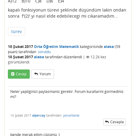
A)12 B)10 C)8 D)6 E)4
kapalı fonksiyonun türevi şeklinde düşündüm lakin ondan
sonra f'(2)' yi nasıl elde edebilecegi mi cıkaramadım...
türev
10 Şubat 2017
Orta Öğretim Matematik
kategorisinde
alaba
(
59
puan)
tarafından
soruldu
10 Şubat 2017
alaba
tarafından
düzenlendi
|
12.2k
kez
görüntülendi
Cevap
Yorum
Neler yaptiginizi paylasmaniz gerekir. Forum kurallarini gormediniz
mi?
10 Şubat 2017
alpercay
tarafından
yorumlandı
Cevapla
bende merak ettim çözümü :)