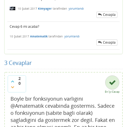
10 Şubat 2017
Kimyager
tarafından
yorumlandı
Cevapla
Cevap 6 mi acaba?
10 Şubat 2017
Amatematik
tarafından
yorumlandı
Cevapla
3
Cevaplar
2
0
En İyi Cevap
Boyle bir fonksiyonun varligini
@Amatematik cevabinda gostermis. Sadece
o fonksiyonun (sabite bagli olarak)
sagladigini da gostermek zor degil. Fakat en