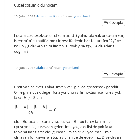
Güzel cozum oldu hocam.
10 Şubat 2017
Amatematik
tarafından
yorumlandı
Cevapla
hocam cok tesekkurler ufkum açıldı;) yalnız ufakcık bi sorum var;
işlem yükünü hafifletmek için=> ifadenin her iki tarafını "2y" ye
bölüp y giderken sıfıra limitini alırsak yine f'(x) i elde ederiz
degilmi?
10 Şubat 2017
alaba
tarafından
yorumlandı
Cevapla
Limit var ise evet. Fakat limitin varligini da gostermek gerekli.
Ornegin mutlak deger fonsiyonunun sifir noktasinda turevi yok
fakat
≠
0
icin
h
≠
0
h
|
0
+
|
−
|
0
−
|
h
h
=
0
|
0
+
h
|
−
|
0
−
h
|
2
h
=
0
2
h
olur. Burada bir suru iyi sonuc var. Bir bu turev tanimi ile
uyusuyor. iki, turevden gelen limit yok, eksilisi de yok fakat
toplami bariz sifir oldugundan limit sifir oluyor. Yani limiti
olmayan fonksiyonlari toplayip limit elde edebiliriz. Diye devam