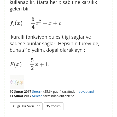
kullanabilir. Hatta her
sabitine karsilik
c
c
gelen bir
5
2
(
)
=
+
+
f
c
(
x
)
=
5
4
x
2
+
x
+
c
f
x
x
x
c
c
4
kuralli fonksiyon bu esitligi saglar ve
sadece bunlar saglar. Hepsinin turevi de,
buna
diyelim, dogal olarak ayni:
F
F
5
(
)
=
+
1.
F
(
x
)
=
5
2
x
+
1.
F
x
x
2
10 Şubat 2017
Sercan
(
25.6k
puan)
tarafından
cevaplandı
11 Şubat 2017
Sercan
tarafından
düzenlendi
Ilgili Bir Soru Sor
Yorum