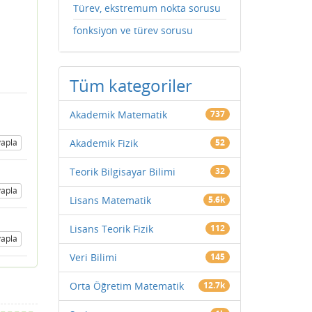
Türev, ekstremum nokta sorusu
fonksiyon ve türev sorusu
Tüm kategoriler
Akademik Matematik
737
apla
Akademik Fizik
52
Teorik Bilgisayar Bilimi
32
apla
Lisans Matematik
5.6k
Lisans Teorik Fizik
112
apla
Veri Bilimi
145
Orta Öğretim Matematik
12.7k