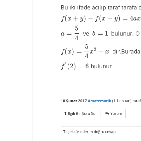
Bu iki ifade acilip taraf tarafa c
(
+
)
−
(
−
)
=
4
f
(
x
+
y
)
−
f
(
x
−
y
)
=
4
a
x
y
+
2
b
y
=
5
x
y
+
2
y
f
x
y
f
x
y
a
5
=
=
1
ve
bulunur. O 
a
=
5
4
b
=
1
a
b
4
5
2
(
)
=
+
dir.Burada
f
(
x
)
=
5
4
x
2
+
x
f
x
x
x
4
′
(
2
)
=
6
bulunur.
f
′
(
2
)
=
6
f
10 Şubat 2017
Amatematik
(
1.1k
puan)
tara
Ilgili Bir Soru Sor
Yorum
Teşekkür ederim doğru cevap...