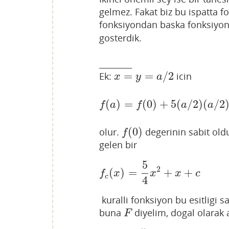
gelmez. Fakat biz bu ispatta f
fonksiyondan baska fonksiyon
gosterdik.
________
=
=
/
2
Ek:
icin
x
=
y
=
a
/
2
x
y
a
(
)
=
(
0
)
+
5
(
/
2
)
(
/
2
f
(
a
)
=
f
(
0
)
+
5
(
a
/
2
)
(
a
/
2
f
a
f
a
a
(
0
)
olur.
degerinin sabit oldu
f
(
0
)
f
gelen bir
5
2
(
)
=
+
+
f
c
(
x
)
=
5
4
x
2
+
x
+
c
f
x
x
x
c
c
4
kuralli fonksiyon bu esitligi s
buna
diyelim, dogal olarak 
F
F