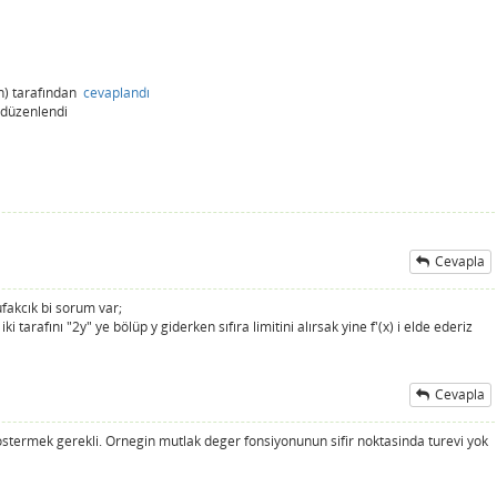
n)
tarafından
cevaplandı
düzenlendi
Cevapla
ı
ufakcık bi sorum var;
i tarafını "2y" ye bölüp y giderken sıfıra limitini alırsak yine f'(x) i elde ederiz
Cevapla
a gostermek gerekli. Ornegin mutlak deger fonsiyonunun sifir noktasinda turevi yok