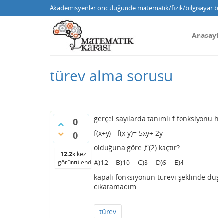
Akademisyenler öncülüğünde matematik/fizik/bilgisayar bi
Anasay
türev alma sorusu
gerçel sayılarda tanımlı f fonksiyonu h
0
f(x+y) - f(x-y)= 5xy+ 2y
0
olduğuna göre ,f'(2) kaçtır?
12.2k
kez
A)12 B)10 C)8 D)6 E)4
görüntülendi
kapalı fonksiyonun türevi şeklinde dü
cıkaramadım...
türev