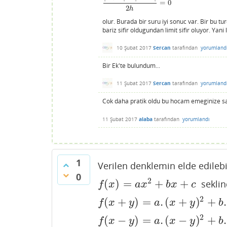
=
0
|
0
+
h
|
−
|
0
−
h
|
2
h
=
0
2
h
olur. Burada bir suru iyi sonuc var. Bir bu tur
bariz sifir oldugundan limit sifir oluyor. Yani
10 Şubat 2017
Sercan
tarafından
yorumland
Bir Ek'te bulundum...
11 Şubat 2017
Sercan
tarafından
yorumland
Cok daha pratik oldu bu hocam emeginize sag
11 Şubat 2017
alaba
tarafından
yorumlandı
1
Verilen denklemin elde edileb
0
2
(
)
=
+
+
seklind
f
(
x
)
=
a
x
2
+
b
x
+
c
f
x
a
x
b
x
c
2
(
+
)
=
.
(
+
)
+
.
f
(
x
+
y
)
=
a
.
(
x
+
y
)
2
+
b
.
(
x
+
y
)
+
c
f
x
y
a
x
y
b
2
(
−
)
=
.
(
−
)
+
.
f
(
x
−
y
)
=
a
.
(
x
−
y
)
2
+
b
.
(
x
−
y
)
+
c
f
x
y
a
x
y
b