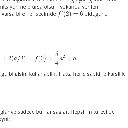
onksiyon ne olursa olsun, yukarida verilen
′
(
2
)
=
6
 varsa bile her secimde
oldugunu
f
′
(
2
)
=
6
f
5
2
)
+
2
(
/
2
)
=
(
0
)
+
+
)
+
2
(
a
/
2
)
=
f
(
0
)
+
5
4
a
2
+
a
a
f
a
a
4
gu bilgisini kullanabilir. Hatta her
sabitine karsilik
c
c
aglar ve sadece bunlar saglar. Hepsinin turevi de,
ayni: