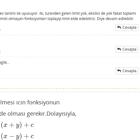
ev tanimi ile uyusuyor. iki, turevden gelen limit yok, eksilisi de yok fakat toplami
 limiti olmayan fonksiyonlari toplayip limit elde edebiliriz. Diye devam edilebilir.
Cevapla
ı
Cevapla
ı
lik...
Cevapla
ilmesi icin fonksiyonun
e olmasi gerekir.Dolayisiyla,
(
+
)
+
x
y
c
(
−
)
+
x
y
c