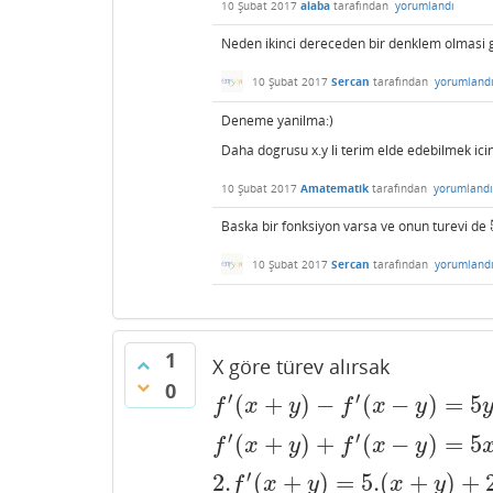
10 Şubat 2017
alaba
tarafından
yorumlandı
Neden ikinci dereceden bir denklem olmasi g
10 Şubat 2017
Sercan
tarafından
yorumland
Deneme yanilma:)
Daha dogrusu x.y li terim elde edebilmek icin
10 Şubat 2017
Amatematik
tarafından
yorumlandı
Baska bir fonksiyon varsa ve onun turevi de
10 Şubat 2017
Sercan
tarafından
yorumland
1
X göre türev alırsak
0
′
′
(
+
)
−
(
−
)
=
5
f
′
(
x
+
y
)
−
f
′
(
x
−
y
)
=
5
y
f
x
y
f
x
y
′
′
(
+
)
+
(
−
)
=
5
f
′
(
x
+
y
)
+
f
′
(
x
−
y
)
=
5
x
+
2
f
x
y
f
x
y
′
2.
(
+
)
=
5.
(
+
)
+
2.
f
′
(
x
+
y
)
=
5.
(
x
+
y
)
+
2
f
x
y
x
y