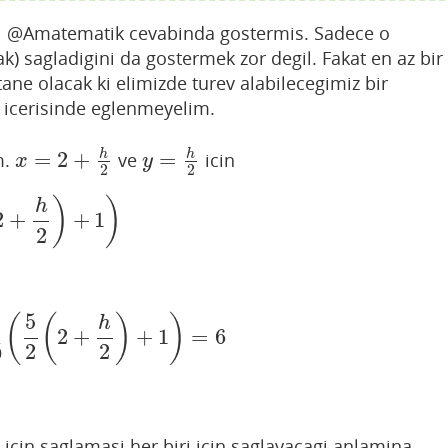
ini @Amatematik cevabinda gostermis. Sadece o
ak) sagladigini da gostermek zor degil. Fakat en az bir
tane olacak ki elimizde turev alabilecegimiz bir
 icerisinde eglenmeyelim.
=
2
+
=
h
h
m.
ve
icin
x
=
2
+
h
2
y
=
h
2
x
y
2
2
)
)
h
2
+
+
1
2
)
+
1
)
2
5
(
(
)
)
h
m
2
+
+
1
=
6
m
h
→
0
(
5
2
(
2
+
h
2
)
+
1
)
=
6
2
2
0
i icin saglamasi her biri icin saglayacagi anlamina