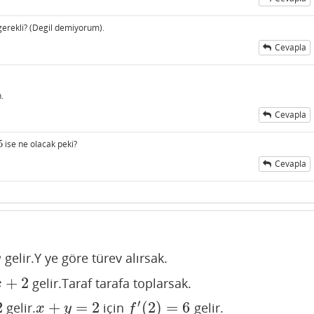
erekli? (Degil demiyorum).
Cevapla
ı
.
Cevapla
5
ise ne olacak peki?
5
Cevapla
ı
gelir.Y ye göre türev alırsak.
y
+
2
gelir.Taraf tarafa toplarsak.
x
′
2
+
=
2
(
2
)
=
6
gelir.
için
gelir.
x
+
y
=
2
f
′
(
2
)
=
6
x
y
f