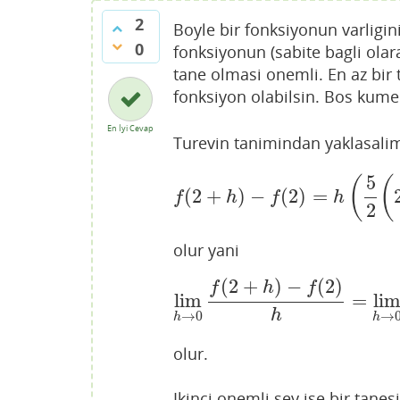
2
Boyle bir fonksiyonun varlig
0
fonksiyonun (sabite bagli olar
tane olmasi onemli. En az bir 
fonksiyon olabilsin. Bos kume
En İyi Cevap
Turevin tanimindan yaklasali
5
(
(
(
2
+
)
−
(
2
)
=
f
(
2
+
h
)
−
f
(
2
)
=
h
(
5
2
(
2
+
h
f
h
f
h
2
olur yani
(
2
+
)
−
(
2
)
f
h
f
lim
=
li
lim
h
→
0
f
(
2
+
h
)
−
f
(
2
)
h
=
li
h
→
0
→
h
h
olur.
Ikinci onemli sey ise bir tanes