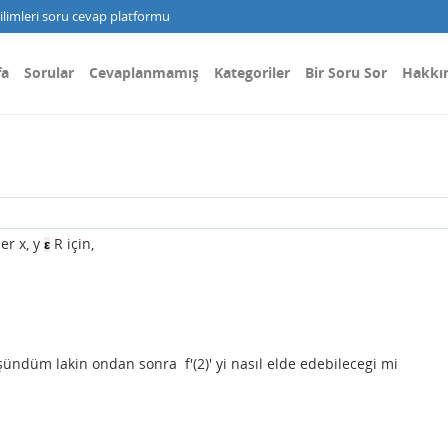
limleri soru cevap platformu
fa
Sorular
Cevaplanmamış
Kategoriler
Bir Soru Sor
Hakkı
er x, y
R için,
ε
şündüm lakin ondan sonra f'(2)' yi nasıl elde edebilecegi mi