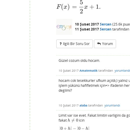
5
(
)
=
+
1.
F
(
x
)
=
5
2
x
+
1.
F
x
x
2
10 Şubat 2017
Sercan
(
25.6k
pua
11 Şubat 2017
Sercan
tarafından
Ilgili Bir Soru Sor
Yorum
Güzel cozum oldu hocam.
10 Şubat 2017
Amatematik
tarafından
yorumland
hocam cok tesekkurler ufkum açıldı;) yalnız 
işlem yükünü hafifletmek için=> ifadenin her ik
degilmi?
10 Şubat 2017
alaba
tarafından
yorumlandı
Limit var ise evet. Fakat limitin varligini d
fakat
≠
0
icin
h
≠
0
h
|
0
+
|
−
|
0
−
|
h
h