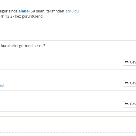
egorisinde
alaba
(
59
puan)
tarafından
soruldu
|
12.2k
kez görüntülendi
 kurallarini gormediniz mi?
Cev
Cev
ndı
Cev