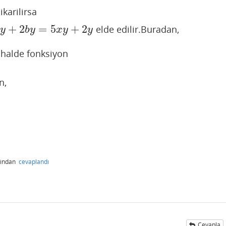
ikarilirsa
+
2
=
5
+
2
elde edilir.Buradan,
x
y
b
y
x
y
y
halde fonksiyon
n,
fından
cevaplandı
Cevapla