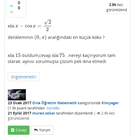
0
2.9k
kez
0
görüntülendi
–
√
2
sin
−
cos
=
sin
x
−
cos
x
=
2
2
x
x
2
(
0
,
)
denkleminin
aralığındaki en küçük kökü ?
(
0
,
π
)
π
sin
15
sin
75
buldum,cevap
...nereyi kaçırıyorum tam
sin
15
sin
75
olarak..aynısı sorulmuşta.çözüm pek ikna etmedi
trigonometri
23 Ocak 2017
Orta Öğretim Matematik
kategorisinde
Kimyager
(
1.3k
puan)
tarafından
soruldu
21 Eylül 2017
murad.ozkoc
tarafından
düzenlendi
|
2.9k
kez
görüntülendi
Cevap
Yorum