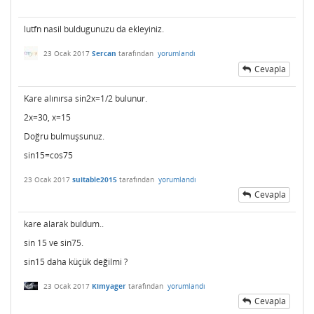
lutfn nasil buldugunuzu da ekleyiniz.
23 Ocak 2017
Sercan
tarafından
yorumlandı
Cevapla
Kare alınırsa sin2x=1/2 bulunur.
2x=30, x=15
Doğru bulmuşsunuz.
sin15=cos75
23 Ocak 2017
suitable2015
tarafından
yorumlandı
Cevapla
kare alarak buldum..
sin 15 ve sin75.
sin15 daha küçük değilmi ?
23 Ocak 2017
Kimyager
tarafından
yorumlandı
Cevapla