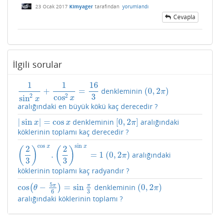
23 Ocak 2017
Kimyager
tarafından
yorumlandı
Cevapla
İlgili sorular
1
1
16
+
=
(
0
,
2
)
denkleminin
1
sin
2
x
+
1
cos
2
x
=
16
3
(
0
,
2
π
)
π
3
2
2
cos
sin
x
x
aralığındaki en büyük kökü kaç derecedir ?
|
sin
|
=
cos
[
0
,
2
]
denkleminin
aralığındaki
|
sin
x
|
=
cos
x
[
0
,
2
π
]
x
x
π
köklerinin toplamı kaç derecedir ?
cos
sin
x
x
2
2
(
)
(
)
.
=
1
(
0
,
2
)
aralığındaki
(
2
3
)
cos
x
.
(
2
3
)
sin
x
=
1
(
0
,
2
π
)
π
3
3
köklerinin toplamı kaç radyandır ?
5
π
π
cos
−
=
sin
(
0
,
2
)
(
)
denkleminin
cos
(
θ
−
5
π
6
)
=
sin
π
3
(
0
,
2
π
)
θ
π
6
3
aralığındaki köklerinin toplamı ?