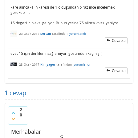
kare alinca -1'in karesi de 1 oldugundan biraz ince incelemek
gerekebilir.
15 degeri icin eksi geliyor. Bunun yerine 75 alinca -*-=+ yapiyor.
23 Ocak 2017
Sercan
tarafından
yorumlandı
Cevapla
evet 15 için denklemi sağlamıyor..gözümden kaçmış :)
23 Ocak 2017
Kimyager
tarafından
yorumlandı
Cevapla
1
cevap
2
0
Merhabalar