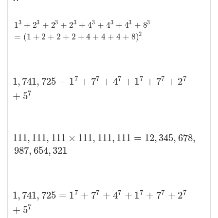
3
3
3
3
3
3
3
3
1
+
2
+
2
+
2
+
4
+
4
+
4
+
8
1
3
+
2
3
+
2
3
+
2
3
+
4
3
+
4
3
+
4
3
+
8
3
=
(
1
+
2
+
2
+
2
+
4
+
4
+
4
+
8
)
2
2
=
(
1
+
2
+
2
+
2
+
4
+
4
+
4
+
8
)
7
7
7
7
7
7
1
,
741
,
725
=
1
+
7
+
4
+
1
+
7
+
2
1
,
741
,
725
=
1
7
+
7
7
+
4
7
+
1
7
+
7
7
+
2
7
+
5
7
7
+
5
111
,
111
,
111
×
111
,
111
,
111
=
12
,
345
,
678
,
111
,
111
,
111
×
111
,
111
,
111
=
12
,
345
,
678
,
987
,
654
,
321
987
,
654
,
321
7
7
7
7
7
7
1
,
741
,
725
=
1
+
7
+
4
+
1
+
7
+
2
1
,
741
,
725
=
1
7
+
7
7
+
4
7
+
1
7
+
7
7
+
2
7
+
5
7
7
+
5