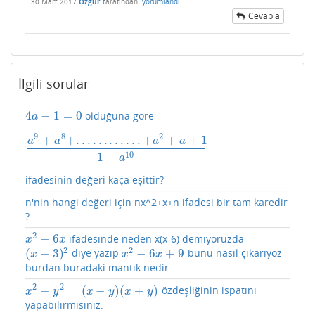
30 Mart 2017
Ozgur
tarafından
yorumlandı
Cevapla
İlgili sorular
4
−
1
=
0
olduğuna göre
4
a
−
1
=
0
a
9
8
2
+
+
.
.
.
.
.
.
.
.
.
.
.
.
+
+
+
1
a
a
a
a
a
9
+
a
8
+
.
.
.
.
.
.
.
.
.
.
.
.
+
a
2
+
a
+
1
1
−
a
10
10
1
−
a
ifadesinin değeri kaça eşittir?
n'nin hangi değeri için nx^2+x+n ifadesi bir tam karedir
?
2
−
6
ifadesinde neden x(x-6) demiyoruzda
x
2
−
6
x
x
x
2
2
(
−
3
)
−
6
+
9
diye yazıp
bunu nasıl çıkarıyoz
(
x
−
3
)
2
x
2
−
6
x
+
9
x
x
x
burdan buradaki mantık nedir
2
2
−
=
(
−
)
(
+
)
özdeşliğinin ispatını
x
2
−
y
2
=
(
x
−
y
)
(
x
+
y
)
x
y
x
y
x
y
yapabilirmisiniz.