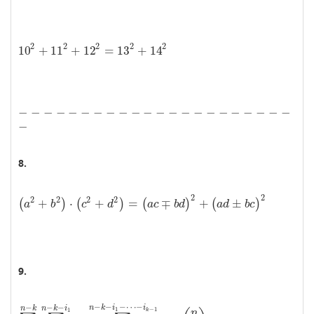
2
2
2
2
2
10
+
11
+
12
=
13
+
14
10
2
+
11
2
+
12
2
=
13
2
+
14
2
−
−
−
−
−
−
−
−
−
−
−
−
−
−
−
−
−
−
−
−
−
−
−
−
−
−
−
−
−
−
−
−
−
−
−
−
−
−
−
−
−
−
−
−
−
−
8.
2
2
2
2
2
2
+
⋅
+
=
∓
+
±
(
)
(
)
(
)
(
)
(
a
2
+
b
2
)
⋅
(
c
2
+
d
2
)
=
(
a
c
∓
b
d
)
2
+
(
a
d
±
b
c
)
2
a
b
c
d
a
c
b
d
a
d
b
c
9.
−
−
−
⋯
−
−
−
−
n
k
i
i
n
k
i
n
k
1
−
1
1
k
n