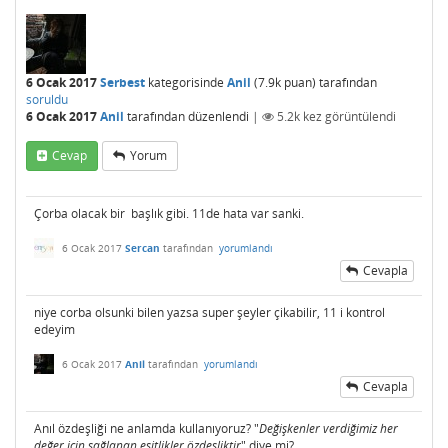
6 Ocak 2017
Serbest
kategorisinde
Anil
(
7.9k
puan)
tarafından
soruldu
6 Ocak 2017
Anil
tarafından
düzenlendi
|
5.2k
kez görüntülendi
Cevap
Yorum
Çorba olacak bir başlık gibi. 11de hata var sanki.
6 Ocak 2017
Sercan
tarafından
yorumlandı
Cevapla
niye corba olsunki bilen yazsa super şeyler çikabilir, 11 i kontrol
edeyim
6 Ocak 2017
Anil
tarafından
yorumlandı
Cevapla
Anıl özdeşliği ne anlamda kullanıyoruz? "
Değişkenler verdiğimiz her
değer için sağlanan eşitlikler özdeşliktir
" diye mi?