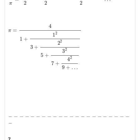
2
2
2
π
4
π
=
4
1
+
1
2
3
+
2
2
5
+
3
2
7
+
4
2
9
+
…
=
π
2
1
1
+
2
2
3
+
2
3
5
+
2
4
7
+
9
+
…
−
−
−
−
−
−
−
−
−
−
−
−
−
−
−
−
−
−
−
−
−
−
−
−
−
−
−
−
−
−
−
−
−
−
−
−
−
−
−
−
−
−
−
−
−
−
7.