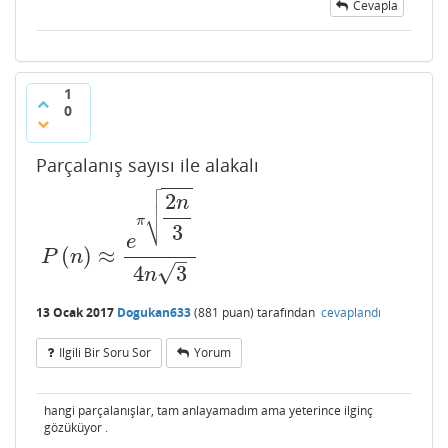
Cevapla
1
0
Parçalanış sayısı ile alakalı


2

n
⎷
π
3
e
(
)
≈
P
(
n
)
≈
e
π
2
n
3
4
n
3
P
n
–
√
4
3
n
13 Ocak 2017
Dogukan633
(
881
puan)
tarafından
cevaplandı
Ilgili Bir Soru Sor
Yorum
hangi parçalanışlar, tam anlayamadım ama yeterince ilginç
gözüküyor .