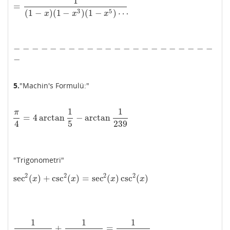
1
=
3
5
(
1
−
)
(
1
−
)
(
1
−
)
⋯
x
x
x
−
−
−
−
−
−
−
−
−
−
−
−
−
−
−
−
−
−
−
−
−
−
−
−
−
−
−
−
−
−
−
−
−
−
−
−
−
−
−
−
−
−
−
−
−
−
5.
"Machin's Formulü:"
1
1
π
=
4
arctan
−
arctan
π
4
=
4
arctan
1
5
−
arctan
1
239
4
5
239
"Trigonometri"
2
2
2
2
sec
(
)
+
csc
(
)
=
sec
(
)
csc
(
)
sec
2
(
x
)
+
csc
2
(
x
)
=
sec
2
(
x
)
csc
2
(
x
)
x
x
x
x
1
1
1
+
=
1
sin
(
2
π
/
7
)
+
1
sin
(
3
π
/
7
)
=
1
sin
(
π
/
7
)