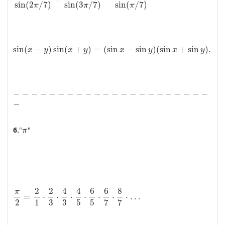
sin
(
2
/
7
)
sin
(
3
/
7
)
sin
(
/
7
)
π
π
π
sin
(
−
)
sin
(
+
)
=
(
sin
−
sin
)
(
sin
+
sin
)
.
sin
(
x
−
y
)
sin
(
x
+
y
)
=
(
sin
x
−
sin
y
)
(
sin
x
+
sin
y
)
.
x
y
x
y
x
y
x
y
−
−
−
−
−
−
−
−
−
−
−
−
−
−
−
−
−
−
−
−
−
−
−
−
−
−
−
−
−
−
−
−
−
−
−
−
−
−
−
−
−
−
−
−
−
−
6.
"
"
π
π
2
2
4
4
6
6
8
π
π
2
=
2
1
⋅
2
3
⋅
4
3
⋅
4
5
⋅
6
5
⋅
6
7
⋅
8
7
⋅
…
=
⋅
⋅
⋅
⋅
⋅
⋅
⋅
…
2
1
3
3
5
5
7
7