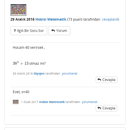
29 Aralık 2016
Hobisi Matematik
(
73
puan)
tarafından
cevaplandı
Ilgili Bir Soru Sor
Yorum
Hocam 40 verirsek ;
2
38
+
13
olmaz mi?
38
2
+
13
2
3
38
30 Aralık 2016
Diyojen
tarafından
yorumlandı
Cevapla
+
13
Evet, x=40
1 Ocak 2017
Hobisi Matematik
tarafından
yorumlandı
Cevapla