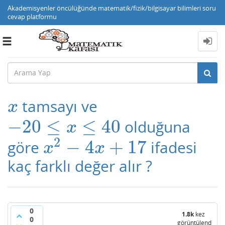
Akademisyenler öncülüğünde matematik/fizik/bilgisayar bilimleri soru
cevap platformu
Toggle
navigation
tamsayı ve
x
x
−
20
≤
≤
40
olduğuna
−
20
≤
x
≤
40
x
2
−
4
+
17
göre
ifadesi
x
2
−
4
x
+
17
x
x
kaç farklı değer alır ?
0
1.8k
kez
0
görüntülendi