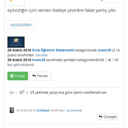
eşitsizliğin içini verilen ifadeye çevirdim fakat yanlış çıktı.
eşitsizlikler
29 Aralık 2016
Orta Öğretim Matematik
kategorisinde
mosh36
(
2.1k
puan)
tarafından
soruldu
29 Aralık 2016
mosh36
tarafından
yeniden kategorilendirildi
|
1.8k
kez görüntülendi
Cevap
Yorum
2
(
−
2
)
+
13
şeklinde yazıp ona göre işlemi sekilllendirsek.
(
x
−
2
)
2
+
13
x
29 Aralık 2016
KubilayK
tarafından
yorumlandı
Cevapla