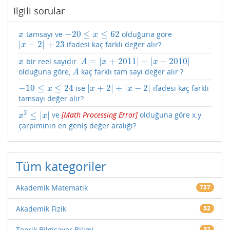
İlgili sorular
−
20
≤
≤
62
tamsayı ve
olduğuna göre
x
−
20
≤
x
≤
62
x
x
|
−
2
|
+
23
ifadesi kaç farklı değer alır?
|
x
−
2
|
+
23
x
=
|
+
2011
|
−
|
−
2010
|
bir reel sayıdır.
x
A
=
|
x
+
2011
|
−
|
x
−
2010
|
x
A
x
x
olduğuna göre,
kaç farklı tam sayı değer alır ?
A
A
−
10
≤
≤
24
|
+
2
|
+
|
−
2
|
ise
ifadesi kaç farklı
−
10
≤
x
≤
24
|
x
+
2
|
+
|
x
−
2
|
x
x
x
tamsayı değer alır?
2
≤
|
|
ve
[
Math Processing Error
]
olduğuna göre x.y
x
2
≤
|
x
|
x
x
çarpımının en geniş değer aralığı?
Tüm kategoriler
Akademik Matematik
737
Akademik Fizik
52
Teorik Bilgisayar Bilimi
32