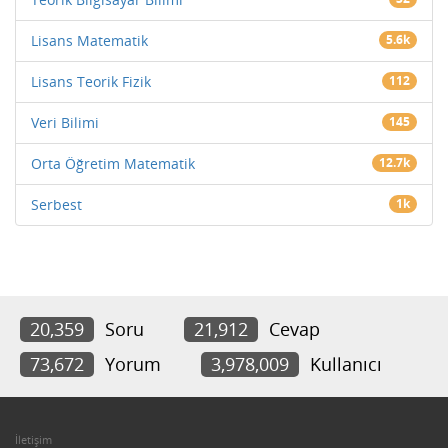
Lisans Matematik
5.6k
Lisans Teorik Fizik
112
Veri Bilimi
145
Orta Öğretim Matematik
12.7k
Serbest
1k
20,359
Soru
21,912
Cevap
73,672
Yorum
3,978,009
Kullanıcı
İletişim