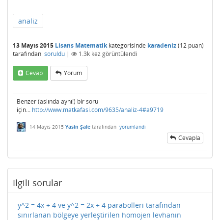
analiz
13 Mayıs 2015
Lisans Matematik
kategorisinde
karadeniz
(
12
puan)
tarafından
soruldu
|
1.3k
kez görüntülendi
Cevap
Yorum
Benzer (aslında aynı!) bir soru
için...
http://www.matkafasi.com/9635/analiz-4#a9719
14 Mayıs 2015
Yasin Şale
tarafından
yorumlandı
Cevapla
İlgili sorular
y^2 = 4x + 4 ve y^2 = 2x + 4 parabolleri tarafından
sınırlanan bölgeye yerleştirilen homojen levhanın