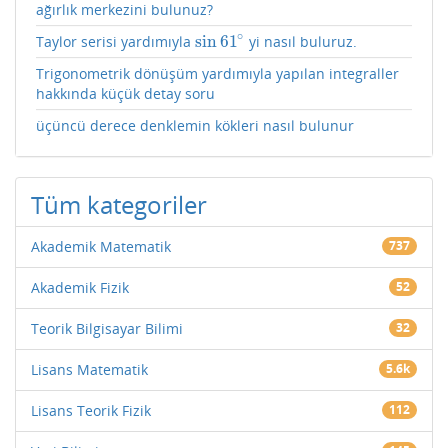
ağırlık merkezini bulunuz?
∘
sin
61
Taylor serisi yardımıyla
yi nasıl buluruz.
sin
61
∘
Trigonometrik dönüşüm yardımıyla yapılan integraller
hakkında küçük detay soru
üçüncü derece denklemin kökleri nasıl bulunur
Tüm kategoriler
Akademik Matematik
737
Akademik Fizik
52
Teorik Bilgisayar Bilimi
32
Lisans Matematik
5.6k
Lisans Teorik Fizik
112