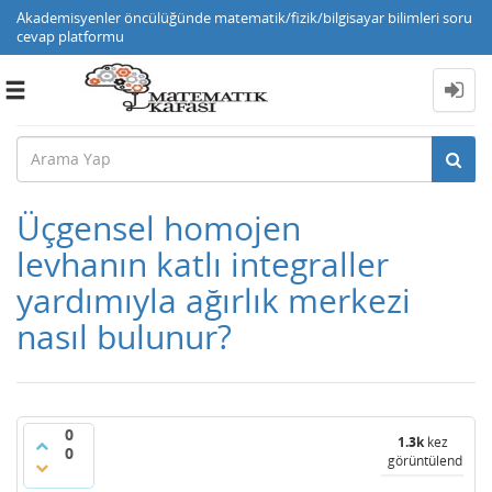
Akademisyenler öncülüğünde matematik/fizik/bilgisayar bilimleri soru
cevap platformu
Toggle
navigation
Üçgensel homojen
levhanın katlı integraller
yardımıyla ağırlık merkezi
nasıl bulunur?
0
1.3k
kez
0
görüntülendi