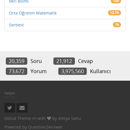
Veri Bilimi
145
Orta Öğretim Matematik
12.7k
Serbest
1k
20,359
Soru
21,912
Cevap
73,672
Yorum
3,975,560
Kullanıcı
İletişim
Donut Theme
with
by
Amiya Sahu
Powered by
Question2Answer