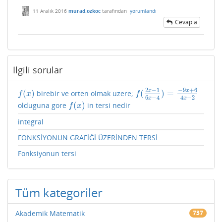
11 Aralık 2016
murad.ozkoc
tarafından
yorumlandı
Cevapla
İlgili sorular
2
−
1
−
9
+
6
x
x
(
)
(
)
=
birebir ve orten olmak uzere;
f
(
x
)
f
(
2
x
−
1
6
x
−
4
)
=
−
9
x
+
6
4
x
−
2
f
x
f
6
−
4
4
−
2
x
x
(
)
olduguna gore
in tersi nedir
f
(
x
)
f
x
integral
FONKSİYONUN GRAFİĞİ ÜZERİNDEN TERSİ
Fonksiyonun tersi
Tüm kategoriler
Akademik Matematik
737