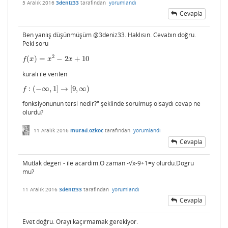
5 Aralık 2016
3deniz33
tarafından
yorumlandı
Cevapla
Ben yanlış düşünmüşüm @3deniz33. Haklısın. Cevabın doğru.
Peki soru
2
(
)
=
−
2
+
10
f
(
x
)
=
x
2
−
2
x
+
10
f
x
x
x
kuralı ile verilen
:
(
−
∞
,
1
]
→
[
9
,
∞
)
f
:
(
−
∞
,
1
]
→
[
9
,
∞
)
f
fonksiyonunun tersi nedir?" şeklinde sorulmuş olsaydı cevap ne
olurdu?
11 Aralık 2016
murad.ozkoc
tarafından
yorumlandı
Cevapla
Mutlak degeri - ile acardim.O zaman -√x-9+1=y olurdu.Dogru
mu?
11 Aralık 2016
3deniz33
tarafından
yorumlandı
Cevapla
Evet doğru. Orayı kaçırmamak gerekiyor.