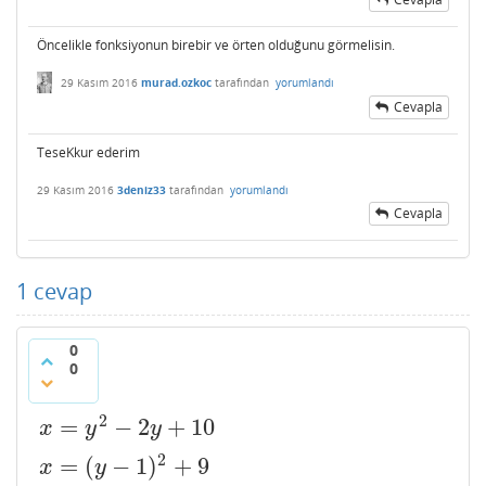
Öncelikle fonksiyonun birebir ve örten olduğunu görmelisin.
29 Kasım 2016
murad.ozkoc
tarafından
yorumlandı
Cevapla
TeseKkur ederim
29 Kasım 2016
3deniz33
tarafından
yorumlandı
Cevapla
1
cevap
0
0
2
=
−
2
+
10
x
=
y
2
−
2
y
+
10
x
y
y
2
=
(
−
1
)
+
9
x
=
(
y
−
1
)
2
+
9
x
y