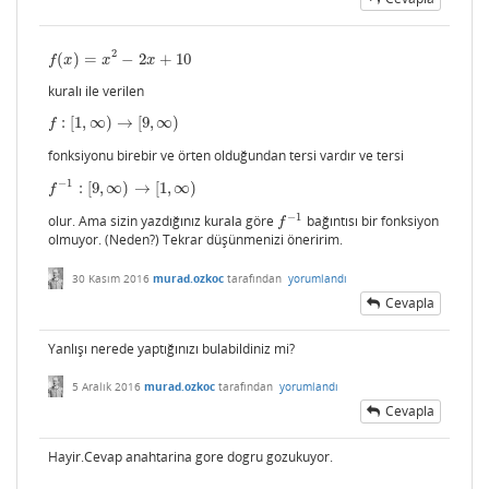
2
(
)
=
−
2
+
10
f
(
x
)
=
x
2
−
2
x
+
10
f
x
x
x
kuralı ile verilen
:
[
1
,
∞
)
→
[
9
,
∞
)
f
:
[
1
,
∞
)
→
[
9
,
∞
)
f
fonksiyonu birebir ve örten olduğundan tersi vardır ve tersi
−
1
:
[
9
,
∞
)
→
[
1
,
∞
)
f
−
1
:
[
9
,
∞
)
→
[
1
,
∞
)
f
−
1
olur. Ama sizin yazdığınız kurala göre
bağıntısı bir fonksiyon
f
−
1
f
olmuyor. (Neden?) Tekrar düşünmenizi öneririm.
30 Kasım 2016
murad.ozkoc
tarafından
yorumlandı
Cevapla
Yanlışı nerede yaptığınızı bulabildiniz mi?
5 Aralık 2016
murad.ozkoc
tarafından
yorumlandı
Cevapla
Hayir.Cevap anahtarina gore dogru gozukuyor.