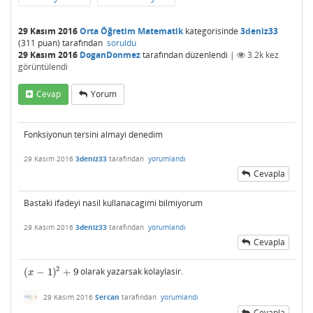
29 Kasım 2016
Orta Öğretim Matematik
kategorisinde
3deniz33
(
311
puan)
tarafından
soruldu
29 Kasım 2016
DoganDonmez
tarafından
düzenlendi
|
3.2k
kez
görüntülendi
Cevap
Yorum
Fonksiyonun tersini almayi denedim
29 Kasım 2016
3deniz33
tarafından
yorumlandı
Cevapla
Bastaki ifadeyi nasil kullanacagimi bilmiyorum
29 Kasım 2016
3deniz33
tarafından
yorumlandı
Cevapla
2
(
−
1
)
+
9
olarak yazarsak kolaylasir.
(
x
−
1
)
2
+
9
x
29 Kasım 2016
Sercan
tarafından
yorumlandı
Cevapla