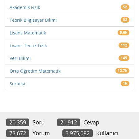
Akademik Fizik
52
Teorik Bilgisayar Bilimi
32
Lisans Matematik
5.6k
Lisans Teorik Fizik
112
Veri Bilimi
145
Orta Öğretim Matematik
12.7k
Serbest
1k
20,359
Soru
21,912
Cevap
73,672
Yorum
3,975,082
Kullanıcı