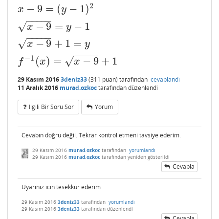
2
−
9
=
(
−
1
)
x
−
9
=
(
y
−
1
)
2
x
y
−
−
−
−
−
√
−
9
=
−
1
x
−
9
=
y
−
1
x
y
−
−
−
−
−
√
−
9
+
1
=
x
−
9
+
1
=
y
x
y
−
−
−
−
−
−
1
√
(
)
=
−
9
+
1
f
−
1
(
x
)
=
x
−
9
+
1
f
x
x
29 Kasım 2016
3deniz33
(
311
puan)
tarafından
cevaplandı
11 Aralık 2016
murad.ozkoc
tarafından
düzenlendi
Ilgili Bir Soru Sor
Yorum
Cevabın doğru değil. Tekrar kontrol etmeni tavsiye ederim.
29 Kasım 2016
murad.ozkoc
tarafından
yorumlandı
29 Kasım 2016
murad.ozkoc
tarafından
yeniden gösterildi
Cevapla
Uyariniz icin tesekkur ederim
29 Kasım 2016
3deniz33
tarafından
yorumlandı
29 Kasım 2016
3deniz33
tarafından
düzenlendi
Cevapla