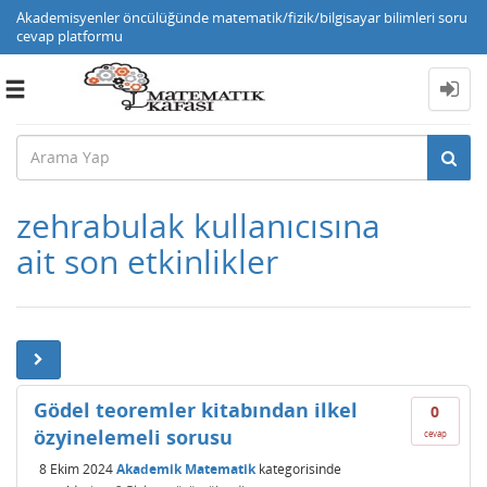
Akademisyenler öncülüğünde matematik/fizik/bilgisayar bilimleri soru
cevap platformu
Toggle
navigation
zehrabulak kullanıcısına
ait son etkinlikler
Gödel teoremler kitabından ilkel
0
özyinelemeli sorusu
cevap
8 Ekim 2024
Akademik Matematik
kategorisinde