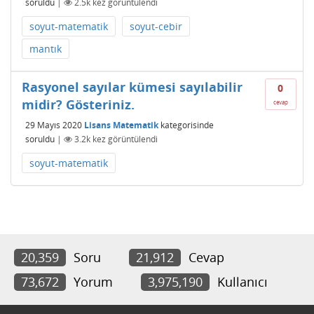
soruldu
|
2.5k
kez görüntülendi
soyut-matematik
soyut-cebir
mantık
Rasyonel sayılar kümesi sayılabilir
0
midir? Gösteriniz.
cevap
29 Mayıs 2020
Lisans Matematik
kategorisinde
soruldu
|
3.2k
kez görüntülendi
soyut-matematik
20,359
Soru
21,912
Cevap
73,672
Yorum
3,975,190
Kullanıcı