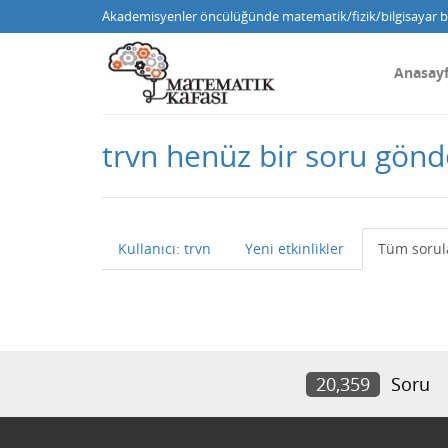
Akademisyenler öncülüğünde matematik/fizik/bilgisayar bi
Anasay
trvn henüz bir soru gön
Kullanıcı: trvn
Yeni etkinlikler
Tüm sorul
20,359
Soru