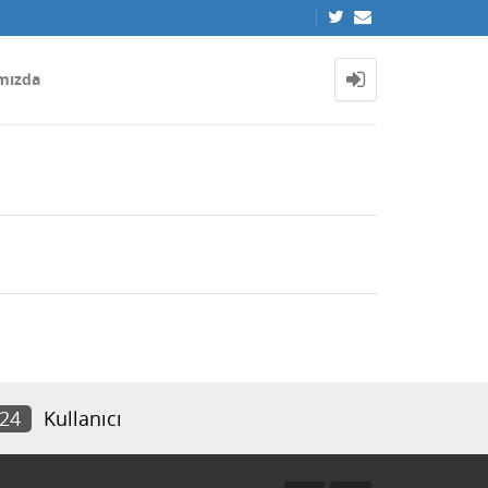
mızda
424
Kullanıcı