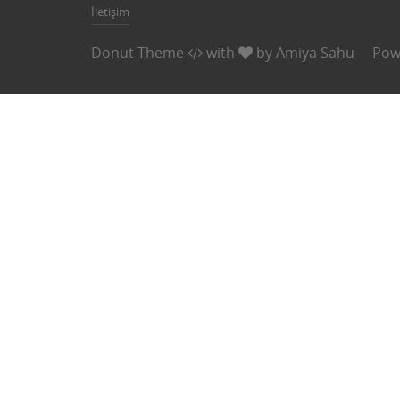
İletişim
Donut Theme
with
by
Amiya Sahu
Pow