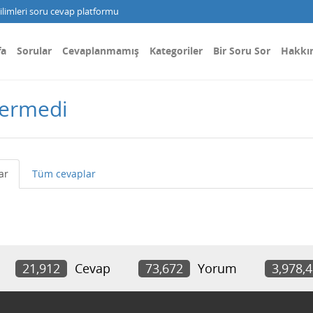
limleri soru cevap platformu
fa
Sorular
Cevaplanmamış
Kategoriler
Bir Soru Sor
Hakkı
dermedi
ar
Tüm cevaplar
21,912
Cevap
73,672
Yorum
3,978,