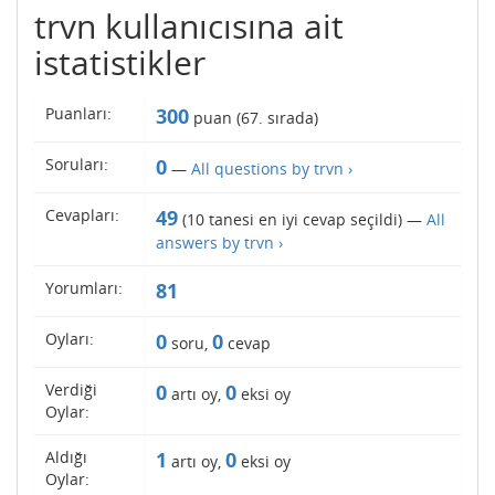
trvn kullanıcısına ait
istatistikler
Puanları:
300
puan (
67
. sırada)
Soruları:
0
—
All questions by trvn ›
Cevapları:
49
(
10
tanesi en iyi cevap seçildi) —
All
answers by trvn ›
Yorumları:
81
Oyları:
0
0
soru,
cevap
Verdiği
0
0
artı oy,
eksi oy
Oylar:
Aldığı
1
0
artı oy,
eksi oy
Oylar: