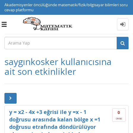
Akademisyenler öncülüğünde matematik/fizik/bilgisayar bilimleri soru
cevap platformu
Toggle
navigation
saygınkosker kullanıcısına
ait son etkinlikler
y = x2 - 4x +3 eğrisi ile y =x - 1
0
doğrusu arasında kalan bölge x =1
cevap
doğrusu etrafında döndürülüyor