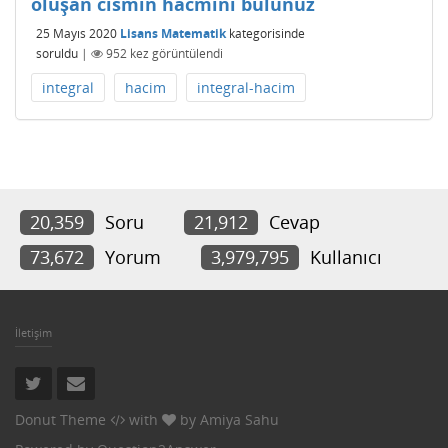
oluşan cismin hacmini bulunuz
25 Mayıs 2020
Lisans Matematik
kategorisinde
soruldu
|
952
kez görüntülendi
integral
hacim
integral-hacim
20,359
Soru
21,912
Cevap
73,672
Yorum
3,979,795
Kullanıcı
İletişim
Donut Theme
with
by
Amiya Sahu