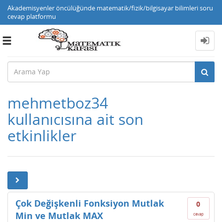
Akademisyenler öncülüğünde matematik/fizik/bilgisayar bilimleri soru
cevap platformu
Toggle
navigation
mehmetboz34
kullanıcısına ait son
etkinlikler
Çok Değişkenli Fonksiyon Mutlak
0
Min ve Mutlak MAX
cevap