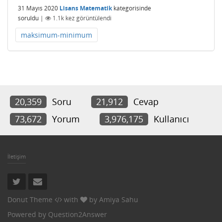
31 Mayıs 2020
Lisans Matematik
kategorisinde
soruldu
|
1.1k
kez görüntülendi
maksimum-minimum
20,359
Soru
21,912
Cevap
73,672
Yorum
3,976,175
Kullanıcı
İletişim
Donut Theme
with
by
Amiya Sahu
Powered by
Question2Answer