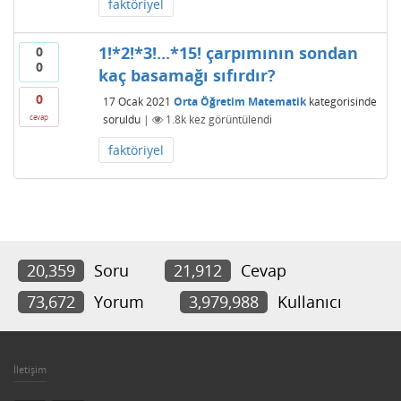
faktöriyel
1!*2!*3!...*15! çarpımının sondan
0
0
kaç basamağı sıfırdır?
0
17 Ocak 2021
Orta Öğretim Matematik
kategorisinde
soruldu
|
1.8k
kez görüntülendi
cevap
faktöriyel
20,359
Soru
21,912
Cevap
73,672
Yorum
3,979,988
Kullanıcı
İletişim