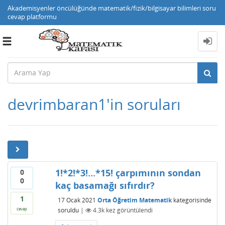
Akademisyenler öncülüğünde matematik/fizik/bilgisayar bilimleri soru
cevap platformu
Toggle
navigation
devrimbaran1'in soruları
1!*2!*3!...*15! çarpımının sondan
0
0
kaç basamağı sıfırdır?
1
17 Ocak 2021
Orta Öğretim Matematik
kategorisinde
soruldu
|
4.3k
kez görüntülendi
cevap