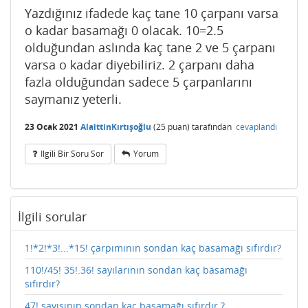
Yazdığınız ifadede kaç tane 10 çarpanı varsa
o kadar basamağı 0 olacak. 10=2.5
olduğundan aslında kaç tane 2 ve 5 çarpanı
varsa o kadar diyebiliriz. 2 çarpanı daha
fazla olduğundan sadece 5 çarpanlarını
saymanız yeterli.
23 Ocak 2021
AlaittinKırtışoğlu
(
25
puan)
tarafından
cevaplandı
Ilgili Bir Soru Sor
Yorum
İlgili sorular
1!*2!*3!...*15! çarpımının sondan kaç basamağı sıfırdır?
110!/45! 35!.36! sayılarının sondan kaç basamağı
sıfırdır?
47! sayısının sondan kaç basamağı sıfırdır ?