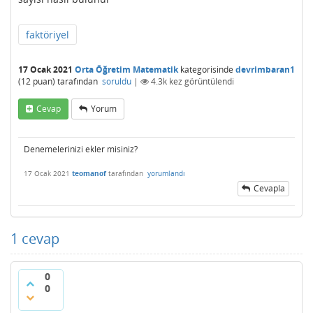
faktöriyel
17 Ocak 2021
Orta Öğretim Matematik
kategorisinde
devrimbaran1
(
12
puan)
tarafından
soruldu
|
4.3k
kez görüntülendi
Cevap
Yorum
Denemelerinizi ekler misiniz?
17 Ocak 2021
teomanof
tarafından
yorumlandı
Cevapla
1
cevap
0
0