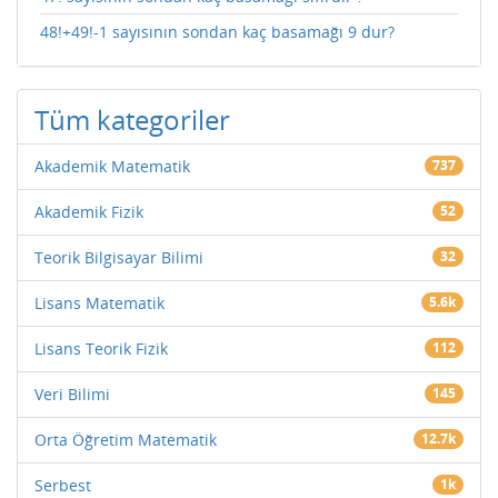
48!+49!-1 sayısının sondan kaç basamağı 9 dur?
Tüm kategoriler
Akademik Matematik
737
Akademik Fizik
52
Teorik Bilgisayar Bilimi
32
Lisans Matematik
5.6k
Lisans Teorik Fizik
112
Veri Bilimi
145
Orta Öğretim Matematik
12.7k
Serbest
1k