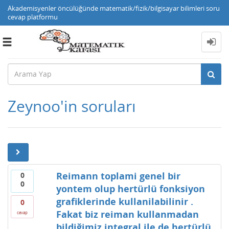
Akademisyenler öncülüğünde matematik/fizik/bilgisayar bilimleri soru
cevap platformu
Toggle
navigation
Zeynoo'in soruları
Reimann toplami genel bir
0
0
yontem olup hertürlü fonksiyon
grafiklerinde kullanilabilinir .
0
Fakat biz reiman kullanmadan
cevap
bildiğimiz integral ile de hertürlü