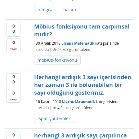
integral
hacim
Möbius fonksiyonu tam çarpımsal
0
0
mıdır?
0
30 Aralık 2018
Lisans Matematik
kategorisinde
soruldu
|
2k
kez görüntülendi
cevap
mobius-fonksiyonu
Herhangi ardışık 3 sayı içerisinden
0
0
her zaman 3 ile bölünebilen bir
sayı olduğunu gösteriniz.
0
cevap
16 Kasım 2018
Lisans Matematik
kategorisinde
soruldu
|
4.3k
kez görüntülendi
ispat-yöntemleri
herhangi 3 ardışık sayı çarpılınca
0