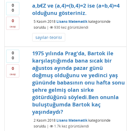
a,b€Z ve (a,4)=(b,4)=2 ise (a+b,4)=4
0
0
olduğunu gösteriniz.
0
5 Kasım 2018
Lisans Matematik
kategorisinde
soruldu
|
930
kez görüntülendi
cevap
sayılar-teorisi
1975 yılında Prag'da, Bartok ile
0
0
karşılaştığımda bana sıcak bir
ağustos ayında pazar günü
0
doğmuş olduğunu ve yedinci yaş
cevap
gününde babasının onu hafta sonu
şehre gelmiş olan sirke
götürdüğünü söyledi.Ben onunla
buluştuğumda Bartok kaç
yaşındaydı?
2 Kasım 2018
Lisans Matematik
kategorisinde
soruldu
|
1.7k
kez görüntülendi