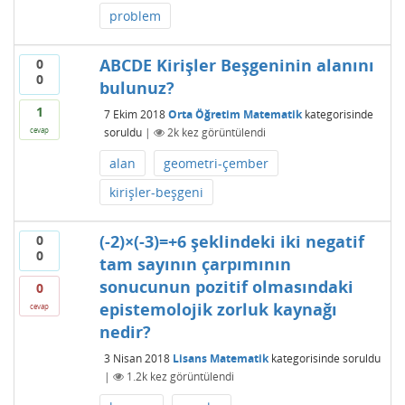
problem
ABCDE Kirişler Beşgeninin alanını
0
0
bulunuz?
1
7 Ekim 2018
Orta Öğretim Matematik
kategorisinde
soruldu
|
2k
kez görüntülendi
cevap
alan
geometri-çember
kirişler-beşgeni
(-2)×(-3)=+6 şeklindeki iki negatif
0
0
tam sayının çarpımının
sonucunun pozitif olmasındaki
0
epistemolojik zorluk kaynağı
cevap
nedir?
3 Nisan 2018
Lisans Matematik
kategorisinde
soruldu
|
1.2k
kez görüntülendi