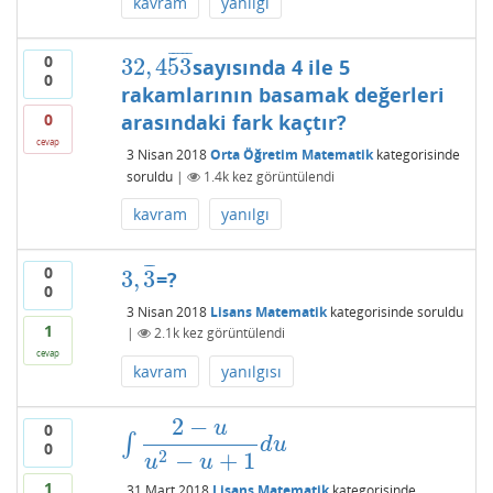
kavram
yanılgı
¯
¯
¯
¯
¯
0
32
,
4
53
sayısında 4 ile 5
32
,
4
53
¯
0
rakamlarının basamak değerleri
0
arasındaki fark kaçtır?
cevap
3 Nisan 2018
Orta Öğretim Matematik
kategorisinde
soruldu
|
1.4k
kez görüntülendi
kavram
yanılgı
¯
¯
¯
0
3
,
3
=?
3
,
3
¯
0
3 Nisan 2018
Lisans Matematik
kategorisinde
soruldu
1
|
2.1k
kez görüntülendi
cevap
kavram
yanılgısı
2
−
u
0
∫
∫
2
−
u
u
2
−
u
+
1
d
u
d
u
0
2
−
+
1
u
u
1
31 Mart 2018
Lisans Matematik
kategorisinde