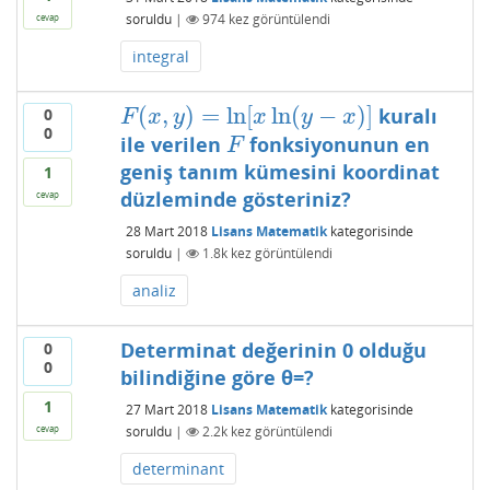
soruldu
|
974
kez görüntülendi
cevap
integral
(
,
)
=
ln
[
ln
(
−
)
]
kuralı
0
F
(
x
,
y
)
=
ln
[
x
ln
(
y
−
x
)
]
F
x
y
x
y
x
0
ile verilen
fonksiyonunun en
F
F
geniş tanım kümesini koordinat
1
düzleminde gösteriniz?
cevap
28 Mart 2018
Lisans Matematik
kategorisinde
soruldu
|
1.8k
kez görüntülendi
analiz
Determinat değerinin 0 olduğu
0
0
bilindiğine göre θ=?
1
27 Mart 2018
Lisans Matematik
kategorisinde
soruldu
|
2.2k
kez görüntülendi
cevap
determinant