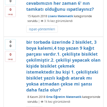
0
cevabımızın her zaman 6' nın
tamkatı olduğunu ıspatlayınız?
0
cevap
15 Kasım 2018
Lisans Matematik
kategorisinde
soruldu
|
3.1k
kez görüntülendi
ispat-yöntemleri
bir torbada üzerinde 2 bisiklet, 3
0
0
boya kalemi,4 top yazan 9 kağıt
parçası vardır.1. çekilişte bisiklet
0
çekilmiştir.2. çekilişi yapacak olan
cevap
kişide bisiklet çekmek
istemektedir.bu kişi 1. çekilişteki
bisiklet yazılı kağıdı atarak mı
yoksa atmadan çekse mi şansı
daha fazla olur?
8 Kasım 2018
Orta Öğretim Matematik
kategorisinde
soruldu
|
1k
kez görüntülendi