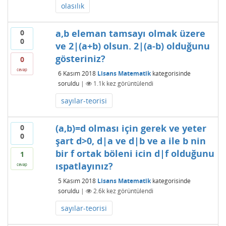
olasılık
a,b eleman tamsayı olmak üzere
0
0
ve 2|(a+b) olsun. 2|(a-b) olduğunu
gösteriniz?
0
cevap
6 Kasım 2018
Lisans Matematik
kategorisinde
soruldu
|
1.1k
kez görüntülendi
sayılar-teorisi
(a,b)=d olması için gerek ve yeter
0
0
şart d>0, d|a ve d|b ve a ile b nin
bir f ortak böleni icin d|f olduğunu
1
ıspatlayınız?
cevap
5 Kasım 2018
Lisans Matematik
kategorisinde
soruldu
|
2.6k
kez görüntülendi
sayılar-teorisi