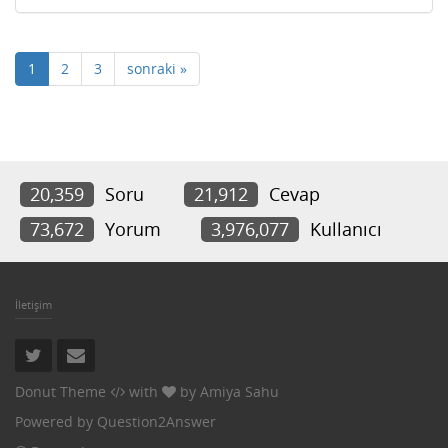
1
2
3
sonraki »
20,359
Soru
21,912
Cevap
73,672
Yorum
3,976,077
Kullanıcı
İletişim
Donut Theme
with
by
Amiya Sahu
Powered by
Question2Answer