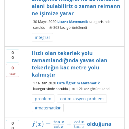
alani bulabiliriz o zaman reimann
ne işimize yarar.
30 Mayıs 2020
Lisans Matematik
kategorisinde
soruldu
|
868
kez görüntülendi
integral
Hızlı olan tekerlek yolu
0
0
tamamlandığında yavas olan
tekerleğin kac metre yolu
0
kalmıştır
cevap
17 Nisan 2020
Orta Öğretim Matematik
kategorisinde
soruldu
|
1.2k
kez görüntülendi
problem
optimizasyon-problem
#matematik#
tan
cot
(
)
=
+
x
x
olduğuna
0
f
(
x
)
=
tan
x
cot
x
+
cot
x
tan
x
f
x
cot
tan
x
x
0