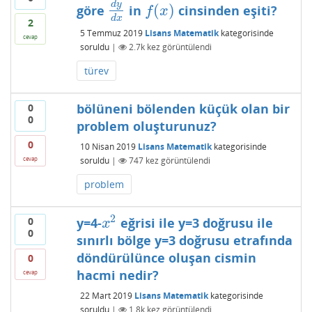
d
y
(
)
göre
in
cinsinden eşiti?
d
y
d
x
f
(
x
)
f
x
d
x
2
5 Temmuz 2019
Lisans Matematik
kategorisinde
cevap
soruldu
|
2.7k
kez görüntülendi
türev
bölüneni bölenden küçük olan bir
0
0
problem oluşturunuz?
0
10 Nisan 2019
Lisans Matematik
kategorisinde
soruldu
|
747
kez görüntülendi
cevap
problem
2
y=4-
eğrisi ile y=3 doğrusu ile
0
x
2
x
0
sınırlı bölge y=3 doğrusu etrafında
döndürülünce oluşan cismin
0
hacmi nedir?
cevap
22 Mart 2019
Lisans Matematik
kategorisinde
soruldu
|
1.8k
kez görüntülendi