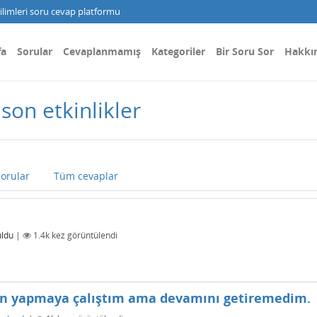
limleri soru cevap platformu
fa
Sorular
Cevaplanmamış
Kategoriler
Bir Soru Sor
Hakkı
 son etkinlikler
orular
Tüm cevaplar
uldu
|
1.4k
kez görüntülendi
dan yapmaya çalıştım ama devamını getiremedim.