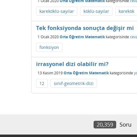
1 Ocak 2020
Orta Öğretim Matematik
kategorisinde
cev
kareköklü-sayılar
köklü-sayılar
karekök
Tek fonksiyonda sonuçta değişir mi
1 Ocak 2020
Orta Öğretim Matematik
kategorisinde
cev
fonksiyon
irrasyonel dizi olabilir mi?
13 Kasım 2019
Orta Öğretim Matematik
kategorisinde
y
12
sınıf-geometrik-dizi
20,359
Soru