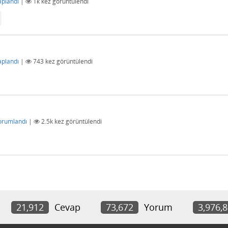
aplandı
|
1k
kez görüntülendi
aplandı
|
743
kez görüntülendi
orumlandı
|
2.5k
kez görüntülendi
21,912
Cevap
73,672
Yorum
3,976,