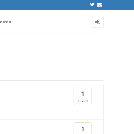
mızda
1
cevap
1