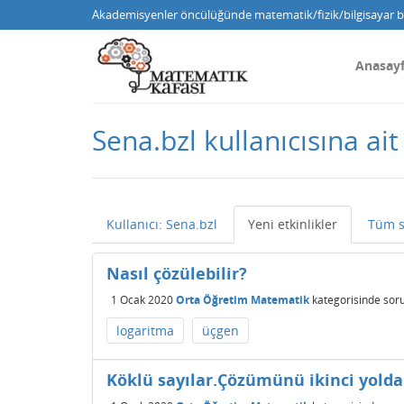
Akademisyenler öncülüğünde matematik/fizik/bilgisayar bi
Anasay
Sena.bzl kullanıcısına ait
Kullanıcı: Sena.bzl
Yeni etkinlikler
Tüm s
Nasıl çözülebilir?
1 Ocak 2020
Orta Öğretim Matematik
kategorisinde
sor
logaritma
üçgen
Köklü sayılar.Çözümünü ikinci yol