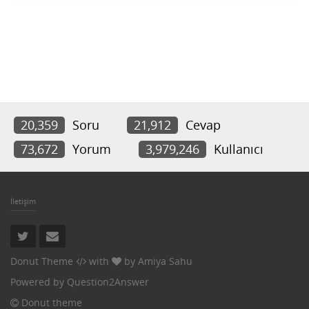
20,359
Soru
21,912
Cevap
73,672
Yorum
3,979,246
Kullanıcı
İletişim
Donut Theme
with
by
Amiya Sahu
Powered by
Question2Answer
Donut theme