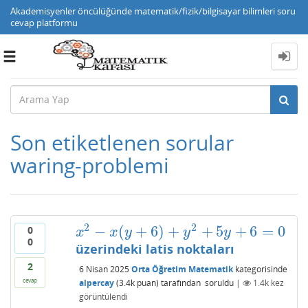
Akademisyenler öncülüğünde matematik/fizik/bilgisayar bilimleri soru
cevap platformu
Toggle
navigation
Son etiketlenen sorular
waring-problemi
2
2
−
(
+
6
)
+
+
5
+
6
=
0
0
x
2
−
x
(
y
+
6
)
+
y
2
+
5
y
+
6
=
0
x
x
y
y
y
0
üzerindeki latis noktaları
2
6 Nisan 2025
Orta Öğretim Matematik
kategorisinde
cevap
alpercay
(
3.4k
puan)
tarafından
soruldu
|
1.4k
kez
görüntülendi