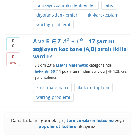
tamsayı-çözümlü-denklemler
latis
diyofant-denklemleri
iki-kare-toplamı
waring-problemi
2
2
A ve B ∈ Z
+
=17 şartını
0
A
2
B
2
A
B
0
sağlayan kaç tane (A,B) sıralı ikilisi
vardır?
0
cevap
8 Ekim 2019
Lisans Matematik
kategorisinde
hakanbil06
(
11
puan)
tarafından
soruldu
|
1.2k
kez
görüntülendi
kpss-matematik
iki-kare-toplamı
waring-problemi
Daha fazlasını görmek için,
tüm soruların listesine
veya
popüler etiketlere
tıklayınız.