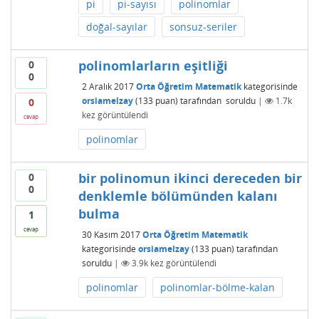
pi
pi-sayısı
polinomlar
doğal-sayılar
sonsuz-seriler
polinomlarların eşitliği
0
0
2 Aralık 2017
Orta Öğretim Matematik
kategorisinde
orsiamelzay
(
133
puan)
tarafından
soruldu
|
1.7k
0
kez görüntülendi
cevap
polinomlar
bir polinomun ikinci dereceden bir
0
0
denklemle bölümünden kalanı
bulma
1
cevap
30 Kasım 2017
Orta Öğretim Matematik
kategorisinde
orsiamelzay
(
133
puan)
tarafından
soruldu
|
3.9k
kez görüntülendi
polinomlar
polinomlar-bölme-kalan