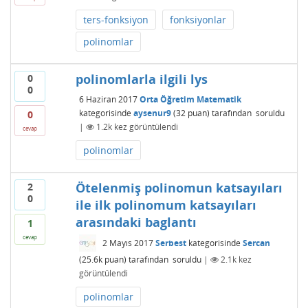
ters-fonksiyon
fonksiyonlar
polinomlar
polinomlarla ilgili lys
0
0
6 Haziran 2017
Orta Öğretim Matematik
kategorisinde
aysenur9
(
32
puan)
tarafından
soruldu
0
|
1.2k
kez görüntülendi
cevap
polinomlar
Ötelenmiş polinomun katsayıları
2
0
ile ilk polinomum katsayıları
arasındaki baglantı
1
cevap
2 Mayıs 2017
Serbest
kategorisinde
Sercan
(
25.6k
puan)
tarafından
soruldu
|
2.1k
kez
görüntülendi
polinomlar