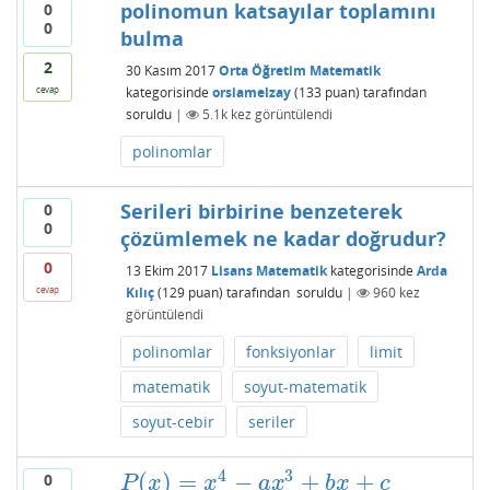
polinomun katsayılar toplamını
0
0
bulma
2
30 Kasım 2017
Orta Öğretim Matematik
kategorisinde
orsiamelzay
(
133
puan)
tarafından
cevap
soruldu
|
5.1k
kez görüntülendi
polinomlar
Serileri birbirine benzeterek
0
0
çözümlemek ne kadar doğrudur?
0
13 Ekim 2017
Lisans Matematik
kategorisinde
Arda
Kılıç
(
129
puan)
tarafından
soruldu
|
960
kez
cevap
görüntülendi
polinomlar
fonksiyonlar
limit
matematik
soyut-matematik
soyut-cebir
seriler
4
3
(
)
=
−
+
+
0
P
(
x
)
=
x
4
−
a
x
3
+
b
x
+
c
P
x
x
a
x
b
x
c