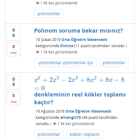
1.8k
kez görüntülendi
polinomlar
Polinom soruma bakar mısınız?
0
0
10 Şubat 2019
Orta Öğretim Matematik
kategorisinde
Elmina
(
11
puan)
tarafından
soruldu
|
0
1.5k
kez görüntülendi
cevap
-polinomlar-polinomlar-lys
polinomlar
6
5
3
2
+
2
−
2
+
8
+
8
−
8
0
x
6
+
2
x
5
−
2
x
3
+
8
x
2
+
8
x
−
8
=
0
x
x
x
x
x
0
=
0
denkleminin reel kökler toplamı
0
kaçtır?
cevap
16 Ağustos 2018
Orta Öğretim Matematik
kategorisinde
alicengiz75
(
44
puan)
tarafından
soruldu
|
1.3k
kez görüntülendi
polinomlar
kökler-toplamı