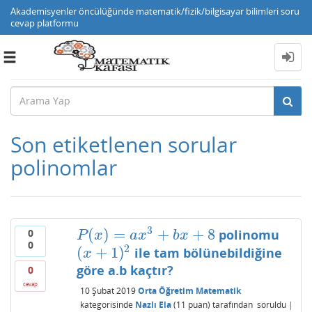
Akademisyenler öncülüğünde matematik/fizik/bilgisayar bilimleri soru
cevap platformu
Toggle
navigation
Son etiketlenen sorular
polinomlar
3
(
)
=
+
+
8
polinomu
0
P
(
x
)
=
a
x
3
+
b
x
+
8
P
x
a
x
b
x
0
2
(
+
1
)
ile tam bölünebildiğine
(
x
+
1
)
2
x
göre a.b kaçtır?
0
cevap
10 Şubat 2019
Orta Öğretim Matematik
kategorisinde
Nazlı Ela
(
11
puan)
tarafından
soruldu
|