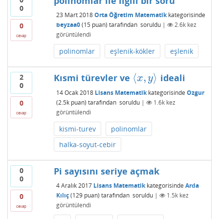
polinomlar ile ilgili bir soru
0
23 Mart 2018
Orta Öğretim Matematik
kategorisinde
beyzaa0
(
15
puan)
tarafından
soruldu
|
2.6k
kez
0
görüntülendi
cevap
polinomlar
eşlenik-kökler
eşlenik
⟨
,
⟩
Kısmi türevler ve
ideali
2
⟨
x
,
y
⟩
x
y
0
14 Ocak 2018
Lisans Matematik
kategorisinde
Ozgur
(
2.5k
puan)
tarafından
soruldu
|
1.6k
kez
0
görüntülendi
cevap
kismi-turev
polinomlar
halka-soyut-cebir
Pi sayısını seriye açmak
0
0
4 Aralık 2017
Lisans Matematik
kategorisinde
Arda
Kılıç
(
129
puan)
tarafından
soruldu
|
1.5k
kez
0
görüntülendi
cevap