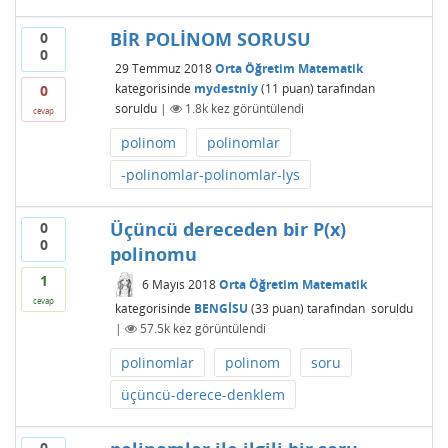
BİR POLİNOM SORUSU
0
0
29 Temmuz 2018
Orta Öğretim Matematik
kategorisinde
mydestniy
(
11
puan)
tarafından
0
soruldu
|
1.8k
kez görüntülendi
cevap
polinom
polinomlar
-polinomlar-polinomlar-lys
Üçüncü dereceden bir P(x)
0
0
polinomu
1
6 Mayıs 2018
Orta Öğretim Matematik
cevap
kategorisinde
BENGİSU
(
33
puan)
tarafından
soruldu
|
57.5k
kez görüntülendi
polinomlar
polinom
soru
üçüncü-derece-denklem
0