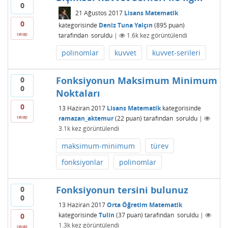
0
21 Ağustos 2017
Lisans Matematik
0
kategorisinde
Deniz Tuna Yalçın
(
895
puan)
tarafından
soruldu
|
1.6k
kez görüntülendi
cevap
polinomlar
kuvvet
kuvvet-serileri
Fonksiyonun Maksimum Minimum
0
0
Noktaları
0
13 Haziran 2017
Lisans Matematik
kategorisinde
ramazan_aktemur
(
22
puan)
tarafından
soruldu
|
cevap
3.1k
kez görüntülendi
maksimum-minimum
türev
fonksiyonlar
polinomlar
Fonksiyonun tersini bulunuz
0
0
13 Haziran 2017
Orta Öğretim Matematik
kategorisinde
Tulin
(
37
puan)
tarafından
soruldu
|
0
1.3k
kez görüntülendi
cevap