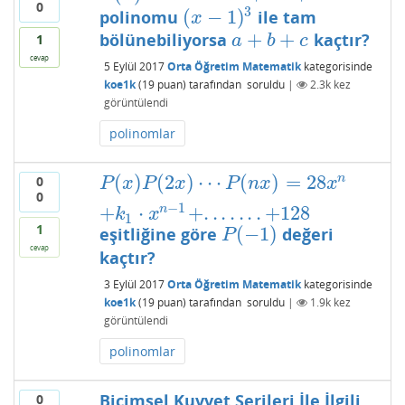
0
3
(
−
1
)
polinomu
ile tam
(
x
−
1
)
3
x
+
+
bölünebiliyorsa
kaçtır?
a
+
b
+
c
1
a
b
c
cevap
5 Eylül 2017
Orta Öğretim Matematik
kategorisinde
koe1k
(
19
puan)
tarafından
soruldu
|
2.3k
kez
görüntülendi
polinomlar
(
)
(
2
)
⋯
(
)
=
28
n
0
P
(
x
)
P
(
2
x
)
⋯
P
(
n
x
)
=
28
x
n
+
k
1
⋅
x
n
−
1
+
.
.
.
.
.
.
.
+
12
P
x
P
x
P
n
x
x
0
−
1
+
⋅
+
.
.
.
.
.
.
.
+
128
n
k
x
1
1
(
−
1
)
eşitliğine göre
değeri
P
(
−
1
)
P
cevap
kaçtır?
3 Eylül 2017
Orta Öğretim Matematik
kategorisinde
koe1k
(
19
puan)
tarafından
soruldu
|
1.9k
kez
görüntülendi
polinomlar
Biçimsel Kuvvet Serileri İle İlgili
0