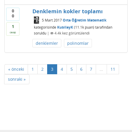
Denklemin kokler toplamı
0
0
5 Mart 2017
Orta Öğretim Matematik
1
kategorisinde
KubilayK
(
11.1k
puan)
tarafından
soruldu
|
4.4k
kez görüntülendi
cevap
denklemler
polinomlar
« önceki
1
2
3
4
5
6
7
...
11
sonraki »