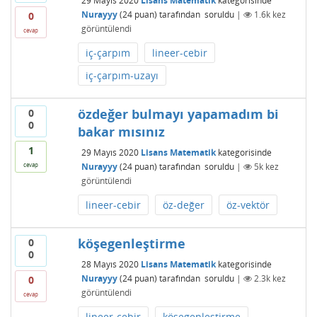
29 Mayıs 2020
Lisans Matematik
kategorisinde
Nurayyy
(
24
puan)
tarafından
soruldu
|
1.6k
kez
0
görüntülendi
cevap
iç-çarpım
lineer-cebir
iç-çarpım-uzayı
özdeğer bulmayı yapamadım bi
0
0
bakar mısınız
1
29 Mayıs 2020
Lisans Matematik
kategorisinde
Nurayyy
(
24
puan)
tarafından
soruldu
|
5k
kez
cevap
görüntülendi
lineer-cebir
öz-değer
öz-vektör
köşegenleştirme
0
0
28 Mayıs 2020
Lisans Matematik
kategorisinde
Nurayyy
(
24
puan)
tarafından
soruldu
|
2.3k
kez
0
görüntülendi
cevap
lineer-cebir
köşegenleştirme