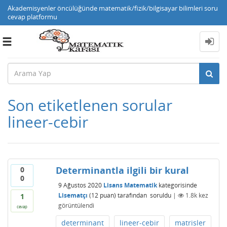
Akademisyenler öncülüğünde matematik/fizik/bilgisayar bilimleri soru
cevap platformu
Toggle
navigation
Son etiketlenen sorular
lineer-cebir
Determinantla ilgili bir kural
0
0
9 Ağustos 2020
Lisans Matematik
kategorisinde
Lisematçı
(
12
puan)
tarafından
soruldu
|
1.8k
kez
1
görüntülendi
cevap
determinant
lineer-cebir
matrisler