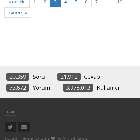
« önceki
1
2
3
4
5
6
7
...
10
sonraki »
20,359
Soru
21,912
Cevap
73,672
Yorum
3,978,013
Kullanıcı
İletişim
Donut Theme
with
by
Amiya Sahu