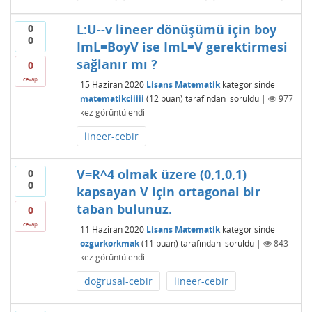
L:U--v lineer dönüşümü için boy
0
0
ImL=BoyV ise ImL=V gerektirmesi
sağlanır mı ?
0
cevap
15 Haziran 2020
Lisans Matematik
kategorisinde
matematikciiiii
(
12
puan)
tarafından
soruldu
|
977
kez görüntülendi
lineer-cebir
V=R^4 olmak üzere (0,1,0,1)
0
0
kapsayan V için ortagonal bir
taban bulunuz.
0
cevap
11 Haziran 2020
Lisans Matematik
kategorisinde
ozgurkorkmak
(
11
puan)
tarafından
soruldu
|
843
kez görüntülendi
doğrusal-cebir
lineer-cebir