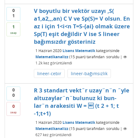
V boyutlu bir vektör uzayı ,S(
0
1
a1,a2,,,an) C V ve Sp(S)= V olsun. En
az i için 1<i<n T=S-{ai} olmak üzere
1
Sp(T) eşit değildir V ise S lineer
cevap
bağımsızdır gösteriniz
1 Haziran 2020
Lisans Matematik
kategorisinde
Matematikanalizz
(
15
puan)
tarafından
soruldu
|
1.2k
kez görüntülendi
lineer-cebir
lineer-bağımsızlik
R 3 standart vektˆr uzay¨n¨n ˆyle
0
0
altuzaylar¨n¨bulunuz ki bun-
lar¨n arakesiti W =  (t 2 + 1; t
0
-1;t+1)
cevap
1 Haziran 2020
Lisans Matematik
kategorisinde
Matematikanalizz
(
15
puan)
tarafından
soruldu
|
627
kez görüntülendi