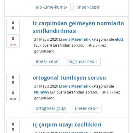
alt-küme-küme-
lineer-cebir
Ic carpimdan gelmeyen normlarin
0
0
siniflandirilmasi
0
31 Mayıs 2020
Lisans Matematik
kategorisinde
eloi2
(
857
puan)
tarafından
soruldu
|
2.3k
kez
cevap
görüntülendi
lineer-cebir
dogrusal-cebir
ortogonal tümleyen sorusu
0
0
31 Mayıs 2020
Lisans Matematik
kategorisinde
Nurayyy
(
24
puan)
tarafından
soruldu
|
1.7k
kez
0
görüntülendi
cevap
ortogonal-grup
lineer-cebir
iç çarpım uzayı özellikleri
0
0