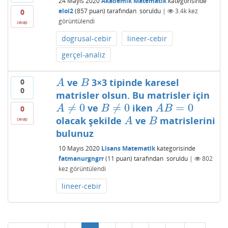
24 Mayıs 2020
Akademik Matematik
kategorisinde
eloi2
(
857
puan)
tarafından
soruldu
|
3.4k
kez
0
görüntülendi
cevap
dogrusal-cebir
lineer-cebir
gerçel-analiz
ve
3×3 tipinde karesel
0
A
B
A
B
0
matrisler olsun. Bu matrisler için
≠
0
≠
0
=
0
ve
iken
A
≠
0
B
≠
0
A
B
=
0
A
B
A
B
0
olacak şekilde
ve
matrislerini
A
B
cevap
A
B
bulunuz
10 Mayıs 2020
Lisans Matematik
kategorisinde
fatmanurgngrr
(
11
puan)
tarafından
soruldu
|
802
kez görüntülendi
lineer-cebir