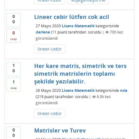
Lineer cebir lütfen cok acil
0
0
27 Mayıs 2020
Lisans Matematik
kategorisinde
darlene
(
11
puan)
tarafından
soruldu
|
700
kez
0
görüntülendi
cevap
lineer-cebir
Her kare matris, simetrik ve ters
1
0
simetrik matrislerin toplamı
şekilde yazılabilir.
1
cevap
26 Mayıs 2020
Lisans Matematik
kategorisinde
nda
(
219
puan)
tarafından
soruldu
|
6.8k
kez
görüntülendi
lineer-cebir
Matrisler ve Turev
0
0