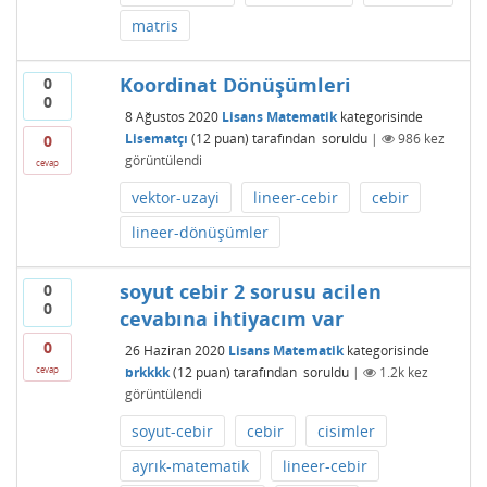
matris
Koordinat Dönüşümleri
0
0
8 Ağustos 2020
Lisans Matematik
kategorisinde
Lisematçı
(
12
puan)
tarafından
soruldu
|
986
kez
0
görüntülendi
cevap
vektor-uzayi
lineer-cebir
cebir
lineer-dönüşümler
soyut cebir 2 sorusu acilen
0
0
cevabına ihtiyacım var
0
26 Haziran 2020
Lisans Matematik
kategorisinde
brkkkk
(
12
puan)
tarafından
soruldu
|
1.2k
kez
cevap
görüntülendi
soyut-cebir
cebir
cisimler
ayrık-matematik
lineer-cebir