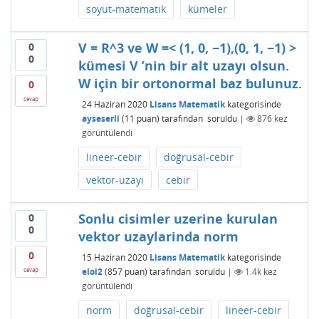
soyut-matematik
kümeler
V = R^3 ve W =< (1, 0, −1),(0, 1, −1) >
0
0
kümesi V ’nin bir alt uzayı olsun.
W için bir ortonormal baz bulunuz.
0
cevap
24 Haziran 2020
Lisans Matematik
kategorisinde
ayseserli
(
11
puan)
tarafından
soruldu
|
876
kez
görüntülendi
lineer-cebir
doğrusal-cebir
vektor-uzayi
cebir
Sonlu cisimler uzerine kurulan
0
0
vektor uzaylarinda norm
0
15 Haziran 2020
Lisans Matematik
kategorisinde
eloi2
(
857
puan)
tarafından
soruldu
|
1.4k
kez
cevap
görüntülendi
norm
doğrusal-cebir
lineer-cebir