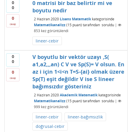
0 matrisi bir baz belirtir mi ve
0
0
boyutu nedir
0
2 Haziran 2020
Lisans Matematik
kategorisinde
Matematikanalizz
(
15
puan)
tarafından
soruldu
|
cevap
853
kez görüntülendi
lineer-cebir
V boyutlu bir vektör uzayı ,S(
0
0
a1,a2,,,an) C V ve Sp(S)= V olsun. En
az i için 1<i<n T=S-{ai} olmak üzere
0
Sp(T) eşit değildir V ise S lineer
cevap
bağımsızdır gösteriniz
2 Haziran 2020
Akademik Matematik
kategorisinde
Matematikanalizz
(
15
puan)
tarafından
soruldu
|
999
kez görüntülendi
lineer-cebir
lineer-bağımsızlik
doğrusal-cebir