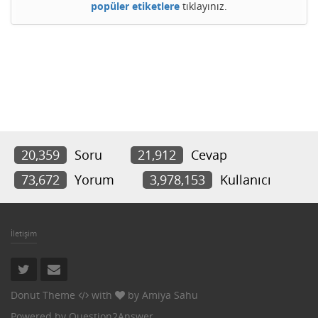
popüler etiketlere
tıklayınız.
20,359
Soru
21,912
Cevap
73,672
Yorum
3,978,153
Kullanıcı
İletişim
Donut Theme
with
by
Amiya Sahu
Powered by
Question2Answer