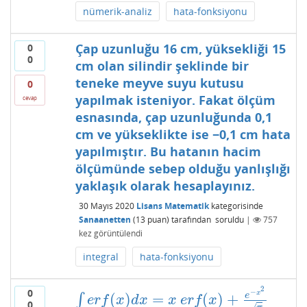
nümerik-analiz
hata-fonksiyonu
Çap uzunluğu 16 cm, yüksekliği 15
0
0
cm olan silindir şeklinde bir
teneke meyve suyu kutusu
0
yapılmak isteniyor. Fakat ölçüm
cevap
esnasında, çap uzunluğunda 0,1
cm ve yükseklikte ise −0,1 cm hata
yapılmıştır. Bu hatanın hacim
ölçümünde sebep olduğu yanlışlığı
yaklaşık olarak hesaplayınız.
30 Mayıs 2020
Lisans Matematik
kategorisinde
Sanaanetten
(
13
puan)
tarafından
soruldu
|
757
kez görüntülendi
integral
hata-fonksiyonu
2
0
−
x
(
)
=
(
)
+
e
∫
∫
e
r
f
(
x
)
d
x
=
x
e
r
f
(
x
)
+
e
−
x
2
π
e
r
f
x
d
x
x
e
r
f
x
0