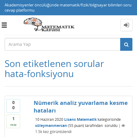
Akademisyenler öncülüğünde matematik/fizik/bilgisayar bilimleri soru
cevap platformu
Toggle
navigation
Son etiketlenen sorular
hata-fonksiyonu
Nümerik analiz yuvarlama kesme
0
0
hataları
1
10 Haziran 2020
Lisans Matematik
kategorisinde
süleymanmercan
(
55
puan)
tarafından
soruldu
|
cevap
1.5k
kez görüntülendi