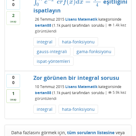
(
)
=
x
∫
eşitliğini
∫
0
∞
e
−
x
2
e
r
f
(
x
)
d
x
=
π
4
e
e
r
f
x
d
x
0
0
4
ispatlayın
2
26 Temmuz 2015
Lisans Matematik
kategorisinde
cevap
bertan88
(
1.1k
puan)
tarafından
soruldu
|
1.4k
kez
görüntülendi
integral
hata-fonksiyonu
gauss-integrali
gama-fonksiyonu
ispat-yöntemleri
Zor görünen bir integral sorusu
0
0
10 Temmuz 2015
Lisans Matematik
kategorisinde
bertan88
(
1.1k
puan)
tarafından
soruldu
|
5.9k
kez
1
görüntülendi
cevap
integral
hata-fonksiyonu
Daha fazlasını görmek için,
tüm soruların listesine
veya