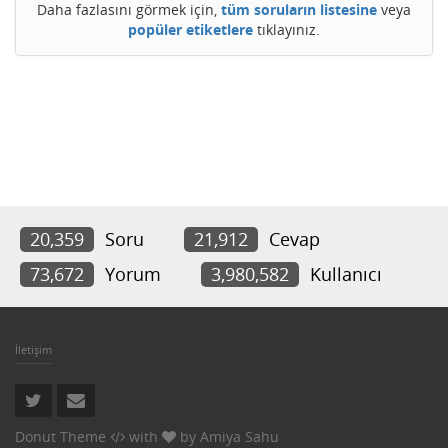
Daha fazlasını görmek için,
tüm soruların listesine
veya
popüler etiketlere
tıklayınız.
20,359
Soru
21,912
Cevap
73,672
Yorum
3,980,582
Kullanıcı
İletişim
Donut Theme
with
by
Amiya Sahu