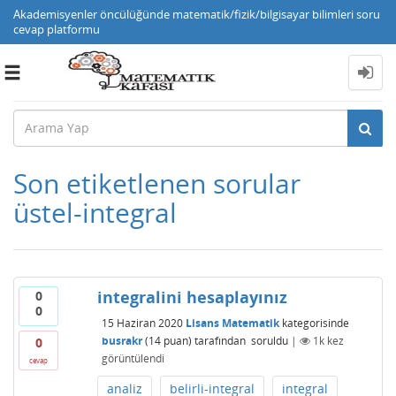
Akademisyenler öncülüğünde matematik/fizik/bilgisayar bilimleri soru
cevap platformu
Toggle
navigation
Son etiketlenen sorular
üstel-integral
integralini hesaplayınız
0
0
15 Haziran 2020
Lisans Matematik
kategorisinde
busrakr
(
14
puan)
tarafından
soruldu
|
1k
kez
0
görüntülendi
cevap
analiz
belirli-integral
integral