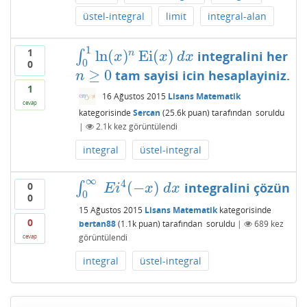
üstel-integral
limit
integral-alan
1
1
ln
(
)
Ei
(
)
n
∫
integralini her
∫
0
1
ln
(
x
)
n
Ei
(
x
)
d
x
x
x
d
x
0
0
≥
0
tam sayisi icin hesaplayiniz.
n
≥
0
n
1
16 Ağustos 2015
Lisans Matematik
cevap
kategorisinde
Sercan
(
25.6k
puan)
tarafından
soruldu
|
2.1k
kez görüntülendi
integral
üstel-integral
∞
4
(
−
)
∫
integralini çözün
0
∫
0
∞
E
i
4
(
−
x
)
d
x
E
i
x
d
x
0
0
15 Ağustos 2015
Lisans Matematik
kategorisinde
0
bertan88
(
1.1k
puan)
tarafından
soruldu
|
689
kez
görüntülendi
cevap
integral
üstel-integral