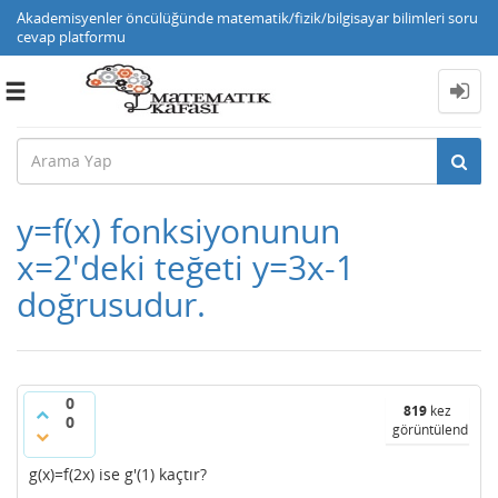
Akademisyenler öncülüğünde matematik/fizik/bilgisayar bilimleri soru
cevap platformu
Toggle
navigation
y=f(x) fonksiyonunun
x=2'deki teğeti y=3x-1
doğrusudur.
0
819
kez
0
görüntülendi
g(x)=f(2x) ise g'(1) kaçtır?