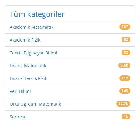
Tüm kategoriler
Akademik Matematik
737
Akademik Fizik
52
Teorik Bilgisayar Bilimi
32
Lisans Matematik
5.6k
Lisans Teorik Fizik
112
Veri Bilimi
145
Orta Öğretim Matematik
12.7k
Serbest
1k