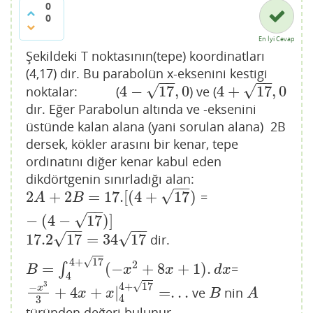
0
0
En İyi Cevap
Şekildeki T noktasının(tepe) koordinatları
(4,17) dir. Bu parabolün x-eksenini kestigi
−
−
−
−
√
√
4
−
17
,
0
4
+
17
,
0
noktalar: (
) ve (
4
−
17
,
0
4
+
17
,
0
dır. Eğer Parabolun altında ve -eksenini
üstünde kalan alana (yani sorulan alana) 2B
dersek, kökler arasını bir kenar, tepe
ordinatını diğer kenar kabul eden
dikdörtgenin sınırladığı alan:
−
−
√
2
+
2
=
17.
[
(
4
+
17
)
=
2
A
+
2
B
=
17.
[
(
4
+
17
)
−
(
4
−
17
)
]
A
B
−
−
√
−
(
4
−
17
)
]
−
−
−
−
√
√
17.2
17
=
34
17
dir.
17.2
17
=
34
17
√
4
+
17
2
=
(
−
+
8
+
1
)
.
∫
=
B
=
∫
4
4
+
17
(
−
x
2
+
8
x
+
1
)
.
d
x
B
x
x
d
x
4
3
√
4
+
17
−
x
+
4
+
|
=
.
.
.
ve
nin
−
x
3
3
+
4
x
+
x
|
4
4
+
17
=
.
.
.
B
A
x
x
B
A
4
3
türünden değeri bulunur.