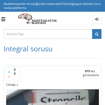
Akademisyenler öncülüğünde matematik/fizik/bilgisayar bilimleri soru
cevap platformu
Toggle
navigation
Integral sorusu
0
873
kez
0
görüntülendi
Cevap c