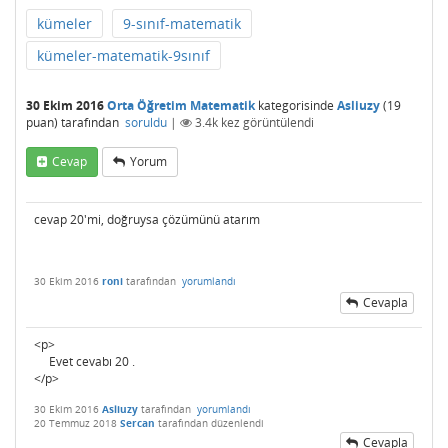
kümeler
9-sınıf-matematik
kümeler-matematik-9sınıf
30 Ekim 2016
Orta Öğretim Matematik
kategorisinde
Asliuzy
(
19
puan)
tarafından
soruldu
|
3.4k
kez görüntülendi
Cevap
Yorum
cevap 20'mi, doğruysa çözümünü atarım
30 Ekim 2016
roni
tarafından
yorumlandı
Cevapla
<p>
Evet cevabı 20 .
</p>
30 Ekim 2016
Asliuzy
tarafından
yorumlandı
20 Temmuz 2018
Sercan
tarafından
düzenlendi
Cevapla