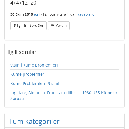
4+4+12=20
30 Ekim 2016
roni
(
124
puan)
tarafından
cevaplandı
Ilgili Bir Soru Sor
Yorum
İlgili sorular
9.sinif kume problemleri
Kume problemleri
Küme Problemleri -9.sınıf
İngilizce, Almanca, Fransızca dilleri... 1980 ÜSS Kümeler
Sorusu
Tüm kategoriler