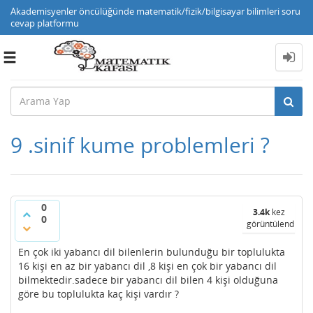
Akademisyenler öncülüğünde matematik/fizik/bilgisayar bilimleri soru
cevap platformu
Toggle
navigation
9 .sinif kume problemleri ?
0
3.4k
kez
0
görüntülendi
En çok iki yabancı dil bilenlerin bulunduğu bir toplulukta
16 kişi en az bir yabancı dil ,8 kişi en çok bir yabancı dil
bilmektedir.sadece bir yabancı dil bilen 4 kişi olduğuna
göre bu toplulukta kaç kişi vardır ?