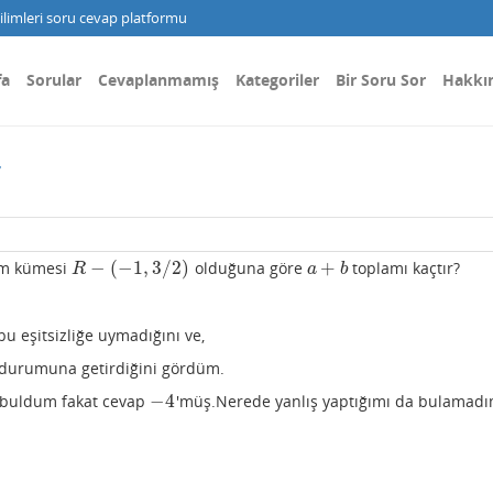
limleri soru cevap platformu
fa
Sorular
Cevaplanmamış
Kategoriler
Bir Soru Sor
Hakkı
r
−
(
−
1
,
3
/
2
)
+
züm kümesi
olduğuna göre
toplamı kaçtır?
R
−
(
−
1
,
3
/
2
)
a
+
b
R
a
b
bu eşitsizliğe uymadığını ve,
durumuna getirdiğini gördüm.
−
4
buldum fakat cevap
'müş.Nerede yanlış yaptığımı da bulamadı
−
4