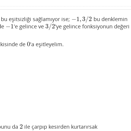
−
1
,
3
/
2
 bu eşitsizliği sağlamıyor ise;
bu denklemin
−
1
,
3
/
2
−
1
3
/
2
nde
'e gelince ve
'ye gelince fonksiyonun değeri
−
1
3
/
2
0
 ikisinde de
'a eşitleyelim.
0
2
 bunu da
ile çarpıp kesirden kurtarırsak
2