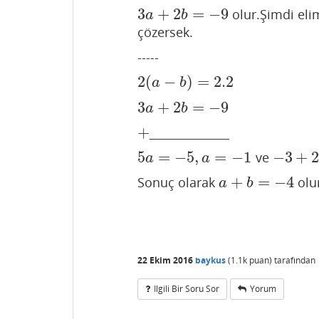
3
+
2
=
−
9
olur.Şimdi eli
3
a
+
2
b
=
−
9
a
b
çözersek.
-----
2
(
−
)
=
2.2
2
(
a
−
b
)
=
2.2
a
b
3
+
2
=
−
9
3
a
+
2
b
=
−
9
a
b
+
______________
+
5
=
−
5
,
=
−
1
−
3
+
ve
5
a
=
−
5
,
a
=
−
1
−
3
+
2
b
=
a
a
+
=
−
4
Sonuç olarak
olu
a
+
b
=
−
4
a
b
22 Ekim 2016
baykus
(
1.1k
puan)
tarafından
Ilgili Bir Soru Sor
Yorum