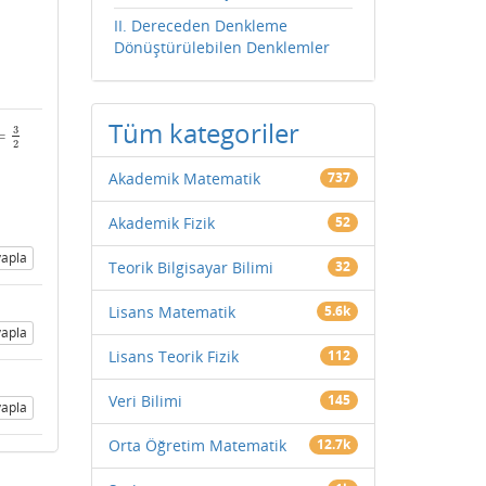
II. Dereceden Denkleme
Dönüştürülebilen Denklemler
Tüm kategoriler
3
=
2
Akademik Matematik
737
Akademik Fizik
52
apla
Teorik Bilgisayar Bilimi
32
Lisans Matematik
5.6k
apla
Lisans Teorik Fizik
112
Veri Bilimi
145
apla
Orta Öğretim Matematik
12.7k