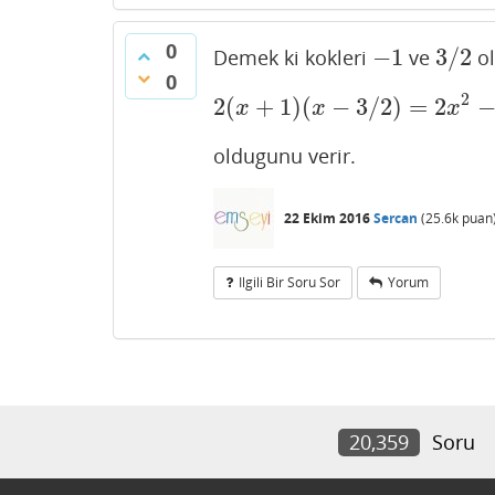
0
−
1
3
/
2
Demek ki kokleri
ve
ol
−
1
3
/
2
0
2
2
(
+
1
)
(
−
3
/
2
)
=
2
2
(
x
+
1
)
(
x
−
3
/
2
)
=
2
x
2
−
x
−
3
x
x
x
oldugunu verir.
22 Ekim 2016
Sercan
(
25.6k
puan
Ilgili Bir Soru Sor
Yorum
20,359
Soru