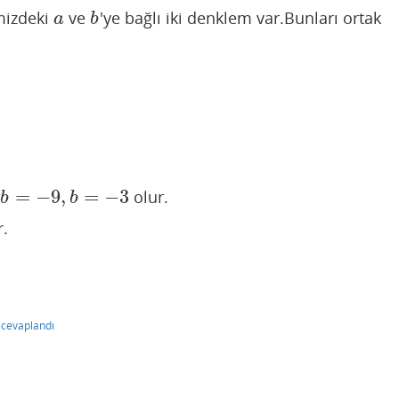
mizdeki
ve
'ye bağlı iki denklem var.Bunları ortak
a
b
a
b
2
=
−
9
,
=
−
3
olur.
−
9
,
b
=
−
3
b
b
r.
cevaplandı