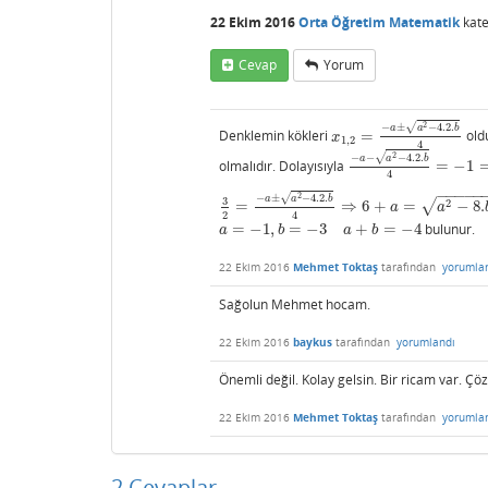
22 Ekim 2016
Orta Öğretim Matematik
kate
Cevap
Yorum
2
√
−
±
−
4.2.
a
a
b
Denklemin kökleri
=
oldu
x
1
,
2
=
−
a
±
a
2
−
4.2.
b
4
x
1
,
2
4
2
√
−
−
−
4.2.
a
a
b
olmalıdır. Dolayısıyla
=
−
1
−
a
−
a
2
−
4.2.
b
4
=
−
1
⇒
−
4
−
4
−
−
−
−
−
2
√
−
±
−
4.2.
a
a
b
3
√
2
=
⇒
6
+
=
−
8.
3
2
=
−
a
±
a
2
−
4.2.
b
4
⇒
6
+
a
=
a
2
−
8.
b
⇒
3
a
+
2
b
=
−
9
a
a
2
4
=
−
1
,
=
−
3
+
=
−
4
bulunur.
a
=
−
1
,
b
=
−
3
a
+
b
=
−
4
a
b
a
b
22 Ekim 2016
Mehmet Toktaş
tarafından
yorumla
Sağolun Mehmet hocam.
22 Ekim 2016
baykus
tarafından
yorumlandı
Önemli değil. Kolay gelsin. Bir ricam var. Ç
22 Ekim 2016
Mehmet Toktaş
tarafından
yorumla
2
Cevaplar