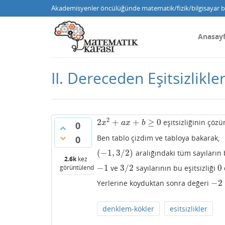
Akademisyenler öncülüğünde matematik/fizik/bilgisayar bi
Anasay
II. Dereceden Eşitsizlikle
2
2
+
+
≥
0
eşitsizliğinin çö
2
x
2
+
a
x
+
b
≥
0
x
a
x
b
0
Ben tablo çizdim ve tabloya bakarak,
0
(
−
1
,
3
/
2
)
aralığındaki tüm sayıların 
(
−
1
,
3
/
2
)
2.6k
kez
−
1
3
/
2
0
görüntülendi
ve
sayılarının bu eşitsizliği
−
1
3
/
2
0
−
2
Yerlerine koyduktan sonra değeri
−
2
denklem-kökler
esitsizlikler