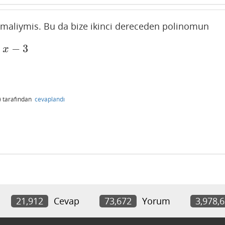
maliymis. Bu da bize ikinci dereceden polinomun
−
−
3
x
)
tarafından
cevaplandı
21,912
Cevap
73,672
Yorum
3,978,