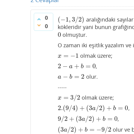
0
(
−
1
,
3
/
2
)
aralığındaki sayılar
(
−
1
,
3
/
2
)
0
kökleridir yani bunun grafiği
0
olmuştur.
0
O zaman iki eşitlik yazalım ve
=
−
1
olmak üzere;
x
=
−
1
x
2
−
+
=
0
,
2
−
a
+
b
=
0
a
b
−
=
2
olur.
a
−
b
=
2
a
b
-----
=
3
/
2
olmak üzere;
x
=
3
/
2
x
2.
(
9
/
4
)
+
(
3
/
2
)
+
=
0
,
2.
(
9
/
4
)
+
(
3
a
/
2
)
+
b
=
0
a
b
9
/
2
+
(
3
/
2
)
+
=
0
,
9
/
2
+
(
3
a
/
2
)
+
b
=
0
a
b
(
3
/
2
)
+
=
−
9
/
2
olur ve
(
3
a
/
2
)
+
b
=
−
9
/
2
a
b