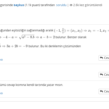
gorisinde
baykus
(
1.1k
puan)
tarafından
soruldu
|
2.6k
kez görüntülendi
3
ğundan eşitsizliğin sağlanmadığı aralık
(
−
1
,
)
=
(
,
)
⇒
=
−
1
,
(
−
1
,
3
2
)
=
(
x
1
,
x
2
)
⇒
x
1
=
−
1
,
x
2
=
3
2
x
x
x
x
1
2
1
2
2
−
−
−
−
−
−
√
2
⇒
−
4
−
=
−
8.
⇒
−
=
2
bulunur. Benzer olarak
a
=
a
2
−
8.
b
⇒
a
−
b
=
2
a
a
b
a
b
−
⇒
3
+
2
=
−
9
bulunur. Bu iki denklemin çözümünden
b
a
b
Cev
ndı
Cev
özümü cevap kısmına kendi tarzında yazar mısın.
Cev
ndı