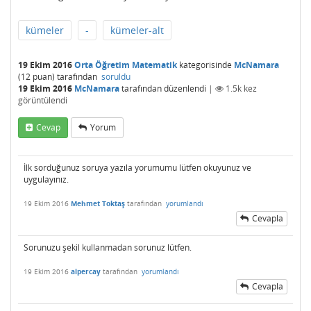
kümeler
-
kümeler-alt
19 Ekim 2016
Orta Öğretim Matematik
kategorisinde
McNamara
(
12
puan)
tarafından
soruldu
19 Ekim 2016
McNamara
tarafından
düzenlendi
|
1.5k
kez
görüntülendi
Cevap
Yorum
İlk sorduğunuz soruya yazıla yorumumu lütfen okuyunuz ve
uygulayınız.
19 Ekim 2016
Mehmet Toktaş
tarafından
yorumlandı
Cevapla
Sorunuzu şekil kullanmadan sorunuz lütfen.
19 Ekim 2016
alpercay
tarafından
yorumlandı
Cevapla