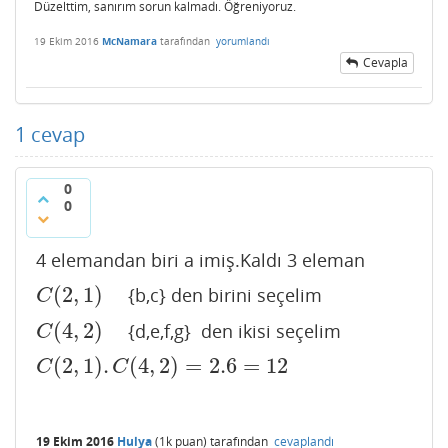
Düzelttim, sanırım sorun kalmadı. Öğreniyoruz.
19 Ekim 2016
McNamara
tarafından
yorumlandı
Cevapla
1
cevap
0
0
4 elemandan biri a imiş.Kaldı 3 eleman
(
2
,
1
)
{b,c} den birini seçelim
C
(
2
,
1
)
C
(
4
,
2
)
{d,e,f,g} den ikisi seçelim
C
(
4
,
2
)
C
(
2
,
1
)
.
(
4
,
2
)
=
2.6
=
12
C
(
2
,
1
)
.
C
(
4
,
2
)
=
2.6
=
12
C
C
19 Ekim 2016
Hulya
(
1k
puan)
tarafından
cevaplandı