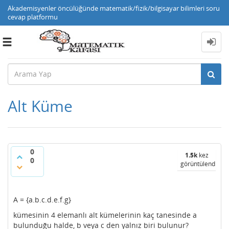
Akademisyenler öncülüğünde matematik/fizik/bilgisayar bilimleri soru
cevap platformu
Toggle
navigation
Alt Küme
0
1.5k
kez
0
görüntülendi
A = {a.b.c.d.e.f.g}
kümesinin 4 elemanlı alt kümelerinin kaç tanesinde a
bulunduğu halde, b veya c den yalnız biri bulunur?