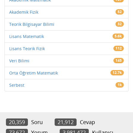
Akademik Fizik
52
Teorik Bilgisayar Bilimi
32
Lisans Matematik
5.6k
Lisans Teorik Fizik
112
Veri Bilimi
145
Orta Öğretim Matematik
12.7k
Serbest
1k
20,359
Soru
21,912
Cevap
73,672
Yorum
3,981,472
Kullanıcı