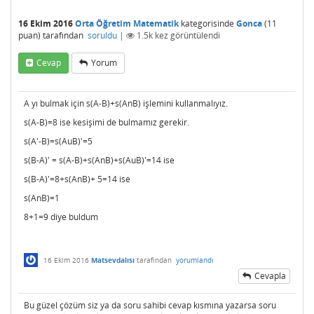
16 Ekim 2016
Orta Öğretim Matematik
kategorisinde
Gonca
(
11
puan)
tarafından
soruldu
|
1.5k
kez görüntülendi
Cevap
Yorum
A yı bulmak için s(A-B)+s(AnB) işlemini kullanmalıyız.
s(A-B)=8 ise kesişimi de bulmamız gerekir.
s(A'-B)=s(AuB)'=5
s(B-A)' = s(A-B)+s(AnB)+s(AuB)'=14 ise
s(B-A)'=8+s(AnB)+ 5=14 ise
s(AnB)=1
8+1=9 diye buldum
16 Ekim 2016
Matsevdalısı
tarafından
yorumlandı
Cevapla
Bu güzel çözüm siz ya da soru sahibi cevap kısmına yazarsa soru