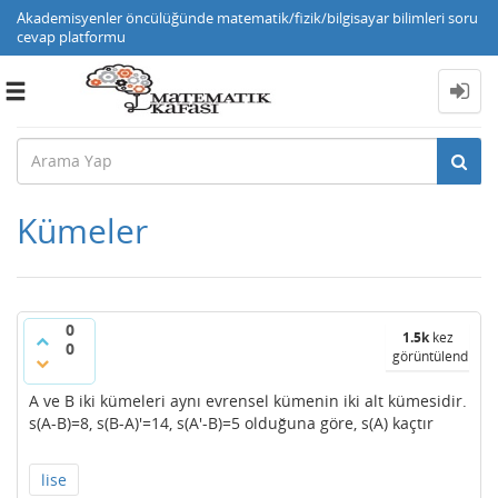
Akademisyenler öncülüğünde matematik/fizik/bilgisayar bilimleri soru
cevap platformu
Toggle
navigation
Kümeler
0
1.5k
kez
0
görüntülendi
A ve B iki kümeleri aynı evrensel kümenin iki alt kümesidir.
s(A-B)=8, s(B-A)'=14, s(A'-B)=5 olduğuna göre, s(A) kaçtır
lise