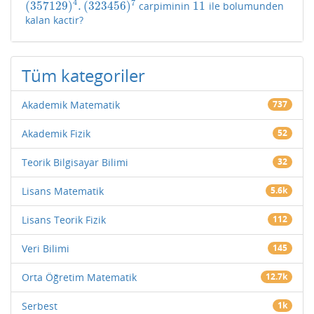
4
7
(
357129
)
.
(
323456
)
11
carpiminin
ile bolumunden
(
357129
)
4
.
(
323456
)
7
11
kalan kactir?
Tüm kategoriler
Akademik Matematik
737
Akademik Fizik
52
Teorik Bilgisayar Bilimi
32
Lisans Matematik
5.6k
Lisans Teorik Fizik
112
Veri Bilimi
145
Orta Öğretim Matematik
12.7k
Serbest
1k