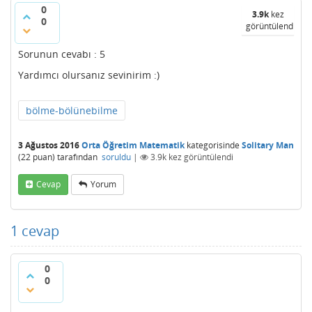
0
3.9k
kez
0
görüntülendi
Sorunun cevabı : 5
Yardımcı olursanız sevinirim :)
bölme-bölünebilme
3 Ağustos 2016
Orta Öğretim Matematik
kategorisinde
Solitary Man
(
22
puan)
tarafından
soruldu
|
3.9k
kez görüntülendi
Cevap
Yorum
1
cevap
0
0