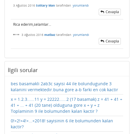
3 Ağustos 2016
Solitary Man
tarafından
yorumlandı
Cevapla
Rica ederim,selamlar...
3 Ağustos 2016
matbaz
tarafından
yorumlandı
Cevapla
İlgili sorular
bes basamakli 2ab3c sayisi 44 ile bolundugunde 3
kalanini vermektedir.buna gore a-b farki en cok kactir
x = 1.2.3......11 y = 22222......2 (17 basamak) z = 41 + 41 +
41 + ... + 41 (20 tane) olduguna gore x + y + z
Toplaminin 9 ile bolumunden kalan kactir ?
0!+2!+4!+...+2018! sayisinin 6 ile bolumunden kalan
kactir?