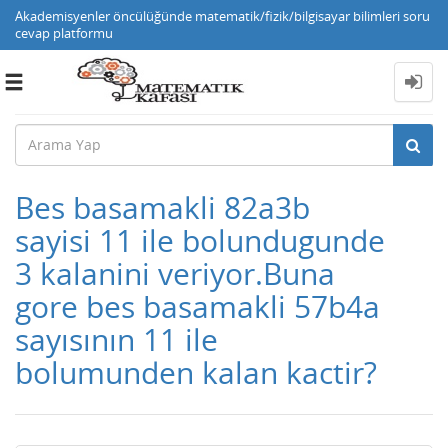
Akademisyenler öncülüğünde matematik/fizik/bilgisayar bilimleri soru
cevap platformu
Toggle
navigation
Bes basamakli 82a3b
sayisi 11 ile bolundugunde
3 kalanini veriyor.Buna
gore bes basamakli 57b4a
sayısının 11 ile
bolumunden kalan kactir?