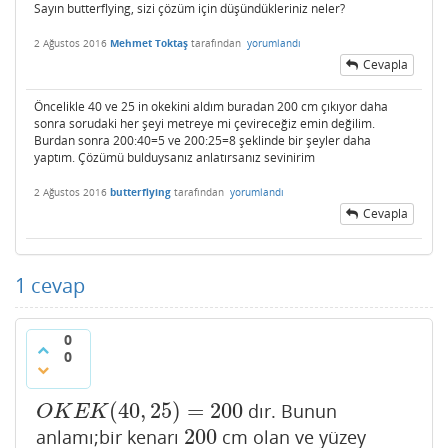
Sayın butterflying, sizi çözüm için düşündükleriniz neler?
2 Ağustos 2016
Mehmet Toktaş
tarafından
yorumlandı
Cevapla
Öncelikle 40 ve 25 in okekini aldım buradan 200 cm çıkıyor daha
sonra sorudaki her şeyi metreye mi çevireceğiz emin değilim.
Burdan sonra 200:40=5 ve 200:25=8 şeklinde bir şeyler daha
yaptım. Çözümü bulduysanız anlatırsanız sevinirim
2 Ağustos 2016
butterflying
tarafından
yorumlandı
Cevapla
1
cevap
0
0
(
40
,
25
)
=
200
dır. Bunun
O
K
E
K
(
40
,
25
)
=
200
O
K
E
K
200
anlamı;bir kenarı
cm olan ve yüzey
200