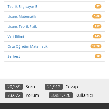
Teorik Bilgisayar Bilimi
32
Lisans Matematik
5.6k
Lisans Teorik Fizik
112
Veri Bilimi
145
Orta Öğretim Matematik
12.7k
Serbest
1k
20,359
Soru
21,912
Cevap
73,672
Yorum
3,981,726
Kullanıcı