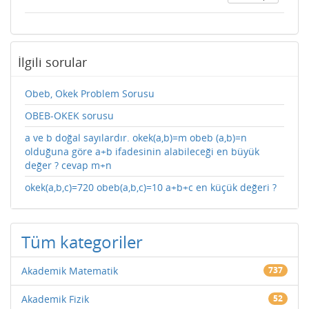
İlgili sorular
Obeb, Okek Problem Sorusu
OBEB-OKEK sorusu
a ve b doğal sayılardır. okek(a,b)=m obeb (a,b)=n
olduğuna göre a+b ifadesinin alabileceği en büyük
değer ? cevap m+n
okek(a,b,c)=720 obeb(a,b,c)=10 a+b+c en küçük değeri ?
Tüm kategoriler
Akademik Matematik
737
Akademik Fizik
52