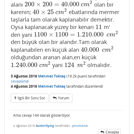
2
200
×
200
=
40.000
alanı
olan bir
200
×
200
=
40.000
c
m
2
c
m
2
40
×
25
karenin;
ebatlarında mermer
40
×
25
c
m
2
c
m
taşlarla tam olarak kaplanabilir demektir.
11
Oysa kaplanacak yüzey bir kenarı
m'
11
2
1100
×
1100
=
1.210.000
den yani
1100
×
1100
=
1.210.000
c
m
2
c
m
den büyük olan bir alandır.Tam olarak
2
40.000
kaplanabilen en küçük alan
40.000
c
m
2
c
m
olduğundan aranan alan,en küçük
2
2
1.240.000
124
yani
olmalıdır.
1.240.000
c
m
2
124
m
2
c
m
m
3 Ağustos 2016
Mehmet Toktaş
(
19.2k
puan)
tarafından
cevaplandı
4 Ağustos 2016
Mehmet Toktaş
tarafından
düzenlendi
Ilgili Bir Soru Sor
Yorum
Ama cevap 144 olarak gösteriliyor
4 Ağustos 2016
butterflying
tarafından
yorumlandı
Cevapla