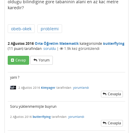
oldugu bilindigine gore tabaninin alani en az kac metre
karedir?
obeb-okek
problemi
2 Ağustos 2016
Orta Öğretim Matematik
kategorisinde
butterflying
(
11
puan)
tarafından
soruldu
|
1.9k
kez görüntülendi
Cevap
Yorum
yani ?
2 Ağustos 2016
Kimyager
tarafından
yorumlandı
Cevapla
Soru yüklenmemişte buyrun
2 Ağustos 2016
butterflying
tarafından
yorumlandı
Cevapla