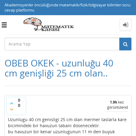
Akademisyenler öncülüğünde matematik/fizik/bilgisayar bilimleri soru
cevap platformu
Toggle
navigation
OBEB OKEK - uzunluğu 40
cm genişliği 25 cm olan..
0
1.9k
kez
0
görüntülendi
Uzunlugu 40 cm genisligi 25 cm olan mermer taslarla kare
bicimindeki bir havuzun tabani dosenecektir.
bu havuzun bir kenar uzunlugunun 11 m den buyuk