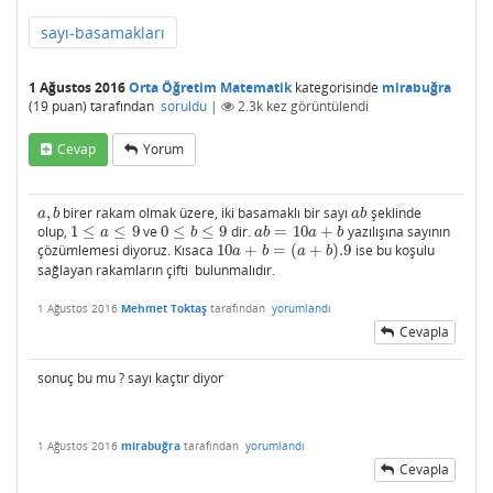
sayı-basamakları
1 Ağustos 2016
Orta Öğretim Matematik
kategorisinde
mirabuğra
(
19
puan)
tarafından
soruldu
|
2.3k
kez görüntülendi
Cevap
Yorum
,
birer rakam olmak üzere, iki basamaklı bir sayı
şeklinde
a
,
b
a
b
a
b
a
b
olup,
1
≤
≤
9
ve
0
≤
≤
9
dir.
=
10
+
yazılışına sayının
1
≤
a
≤
9
0
≤
b
≤
9
a
b
=
10
a
+
b
a
b
a
b
a
b
çözümlemesi diyoruz. Kısaca
10
+
=
(
+
)
.9
ise bu koşulu
10
a
+
b
=
(
a
+
b
)
.9
a
b
a
b
sağlayan rakamların çifti bulunmalıdır.
1 Ağustos 2016
Mehmet Toktaş
tarafından
yorumlandı
Cevapla
sonuç bu mu ? sayı kaçtır diyor
1 Ağustos 2016
mirabuğra
tarafından
yorumlandı
Cevapla