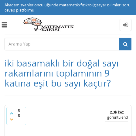
Akademisyenler öncülüğünde matematik/fizik/bilgisayar bilimleri soru
cevap platformu
Toggle
navigation
iki basamaklı bir doğal sayı
rakamlarını toplamının 9
katına eşit bu sayı kaçtır?
0
2.3k
kez
0
görüntülendi