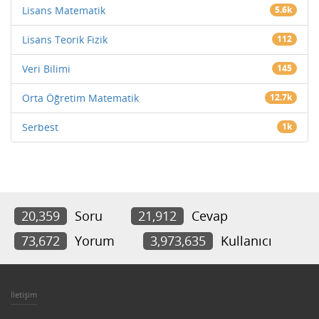
Lisans Matematik
5.6k
Lisans Teorik Fizik
112
Veri Bilimi
145
Orta Öğretim Matematik
12.7k
Serbest
1k
20,359
Soru
21,912
Cevap
73,672
Yorum
3,973,635
Kullanıcı
İletişim