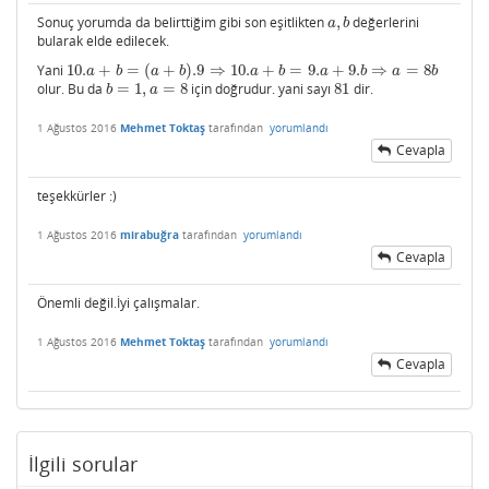
Sonuç yorumda da belirttiğim gibi son eşitlikten
,
değerlerini
a
,
b
a
b
bularak elde edilecek.
Yani
10.
+
=
(
+
)
.9
⇒
10.
+
=
9.
+
9.
⇒
=
8
10.
a
+
b
=
(
a
+
b
)
.9
⇒
10.
a
+
b
=
9.
a
+
9.
b
⇒
a
=
8
b
a
b
a
b
a
b
a
b
a
b
olur. Bu da
=
1
,
=
8
için doğrudur. yani sayı
81
dir.
b
=
1
,
a
=
8
81
b
a
1 Ağustos 2016
Mehmet Toktaş
tarafından
yorumlandı
Cevapla
teşekkürler :)
1 Ağustos 2016
mirabuğra
tarafından
yorumlandı
Cevapla
Önemli değil.İyi çalışmalar.
1 Ağustos 2016
Mehmet Toktaş
tarafından
yorumlandı
Cevapla
İlgili sorular