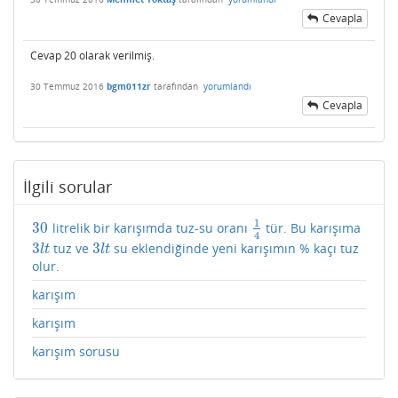
Cevapla
Cevap 20 olarak verilmiş.
30 Temmuz 2016
bgm011zr
tarafından
yorumlandı
Cevapla
İlgili sorular
1
30
litrelik bir karışımda tuz-su oranı
tür. Bu karışıma
30
1
4
4
3
3
tuz ve
su eklendiğinde yeni karışımın % kaçı tuz
3
l
t
3
l
t
l
t
l
t
olur.
karışım
karışım
karışım sorusu