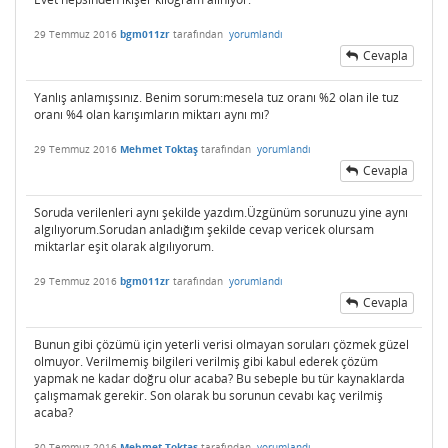
29 Temmuz 2016
bgm011zr
tarafından
yorumlandı
Cevapla
Yanlış anlamışsınız. Benim sorum:mesela tuz oranı %2 olan ile tuz
oranı %4 olan karışımların miktarı aynı mı?
29 Temmuz 2016
Mehmet Toktaş
tarafından
yorumlandı
Cevapla
Soruda verilenleri aynı şekilde yazdım.Üzgünüm sorunuzu yine aynı
algılıyorum.Sorudan anladığım şekilde cevap vericek olursam
miktarlar eşit olarak algılıyorum.
29 Temmuz 2016
bgm011zr
tarafından
yorumlandı
Cevapla
Bunun gibi çözümü için yeterli verisi olmayan soruları çözmek güzel
olmuyor. Verilmemiş bilgileri verilmiş gibi kabul ederek çözüm
yapmak ne kadar doğru olur acaba? Bu sebeple bu tür kaynaklarda
çalışmamak gerekir. Son olarak bu sorunun cevabı kaç verilmiş
acaba?
30 Temmuz 2016
Mehmet Toktaş
tarafından
yorumlandı