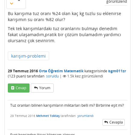
görüntülendi
Bu karışıma tuz oranı %24 olan kaç kg tuzlu su eklenirse
karışımın su oranı %82 olur?
Tek tek karışımlardakı tuz oranlarını bulmayı denedim
fakat ulaşamadım,pratik bir çözüm bulamadım yardımcı
olursanız çok sevinirim.
karışım-problemi
29 Temmuz 2016
Orta Öğretim Matematik
kategorisinde
bgm011zr
(
123
puan)
tarafından
soruldu
|
1.5k
kez görüntülendi
Cevap
Yorum
Tuz oranları bilinen karışımların miktarları belli mi? Birbirine eşit mi?
29 Temmuz 2016
Mehmet Toktaş
tarafından
yorumlandı
Cevapla
Evet hepsinden ikişer kilogram alınıyor.