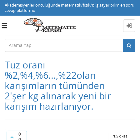
Akademisyenler öncülüğünde matematik/fizik/bilgisayar bilimleri soru
cevap platformu
Toggle
navigation
Tuz oranı
%2,%4,%6...,%22olan
karışımların tümünden
2'şer kg alınarak yeni bir
karışım hazırlanıyor.
0
1.5k
kez
0