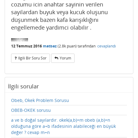
cozumu icin anahtar sayinin verilen
sayilardan buyuk veya kucuk oluşunu
düşunmek bazen kafa karışıklığını
engellemede yardimci olabilir .
12 Temmuz 2016
matbaz
(
2.8k
puan)
tarafından
cevaplandı
Ilgili Bir Soru Sor
Yorum
İlgili sorular
Obeb, Okek Problem Sorusu
OBEB-OKEK sorusu
a ve b doğal sayılardır. okek(a,b)=m obeb (a,b)=n
olduğuna göre a+b ifadesinin alabileceği en büyük
değer ? cevap m+n