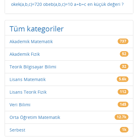
okek(a,b,c)=720 obeb(a,b,c)=10 a+b+c en küçük değeri ?
Tüm kategoriler
Akademik Matematik
737
Akademik Fizik
52
Teorik Bilgisayar Bilimi
32
Lisans Matematik
5.6k
Lisans Teorik Fizik
112
Veri Bilimi
145
Orta Öğretim Matematik
12.7k
Serbest
1k