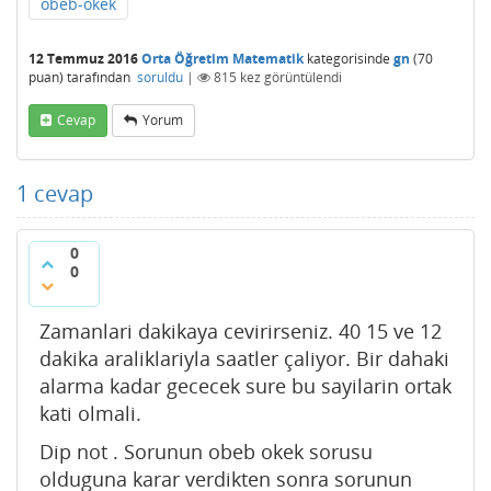
obeb-okek
12 Temmuz 2016
Orta Öğretim Matematik
kategorisinde
gn
(
70
puan)
tarafından
soruldu
|
815
kez görüntülendi
Cevap
Yorum
1
cevap
0
0
Zamanlari dakikaya cevirirseniz. 40 15 ve 12
dakika araliklariyla saatler çaliyor. Bir dahaki
alarma kadar gececek sure bu sayilarin ortak
kati olmali.
Dip not . Sorunun obeb okek sorusu
olduguna karar verdikten sonra sorunun