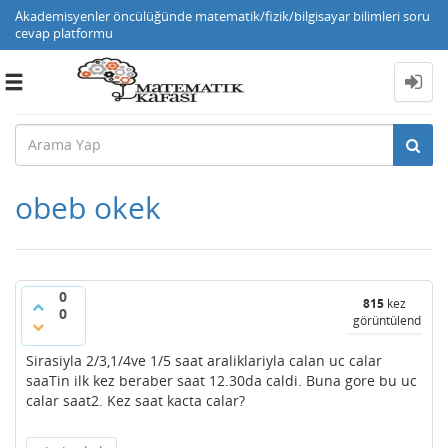
Akademisyenler öncülüğünde matematik/fizik/bilgisayar bilimleri soru
cevap platformu
Toggle
navigation
obeb okek
0
815
kez
0
görüntülendi
Sirasiyla 2/3,1/4ve 1/5 saat araliklariyla calan uc calar
saaTin ilk kez beraber saat 12.30da caldi. Buna gore bu uc
calar saat2. Kez saat kacta calar?