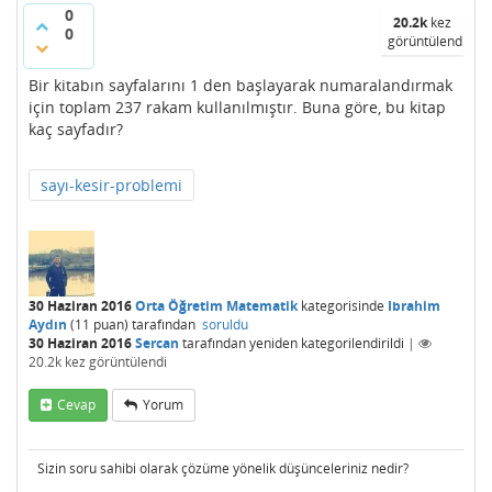
0
20.2k
kez
0
görüntülendi
Bir kitabın sayfalarını 1 den başlayarak numaralandırmak
için toplam 237 rakam kullanılmıştır. Buna göre, bu kitap
kaç sayfadır?
sayı-kesir-problemi
30 Haziran 2016
Orta Öğretim Matematik
kategorisinde
Ibrahim
Aydın
(
11
puan)
tarafından
soruldu
30 Haziran 2016
Sercan
tarafından
yeniden kategorilendirildi
|
20.2k
kez görüntülendi
Cevap
Yorum
Sizin soru sahibi olarak çözüme yönelik düşünceleriniz nedir?