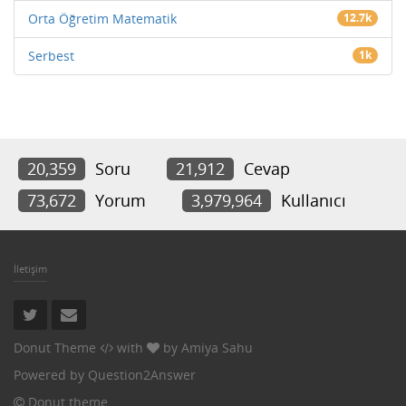
Orta Öğretim Matematik
12.7k
Serbest
1k
20,359
Soru
21,912
Cevap
73,672
Yorum
3,979,964
Kullanıcı
İletişim
Donut Theme
with
by
Amiya Sahu
Powered by
Question2Answer
Donut theme