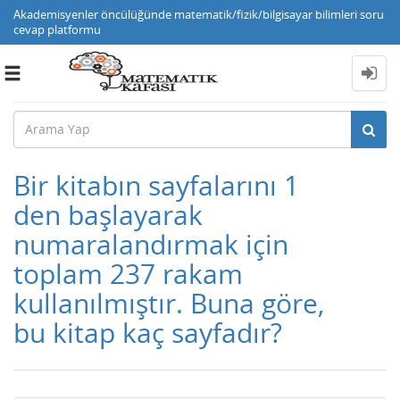
Akademisyenler öncülüğünde matematik/fizik/bilgisayar bilimleri soru
cevap platformu
Toggle
navigation
Bir kitabın sayfalarını 1
den başlayarak
numaralandırmak için
toplam 237 rakam
kullanılmıştır. Buna göre,
bu kitap kaç sayfadır?