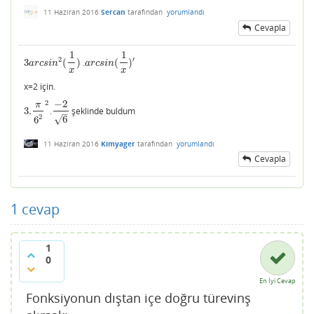
11 Haziran 2016
Sercan
tarafından
yorumlandı
Cevapla
1
1
2
′
3
(
)
.
(
)
3
a
r
c
s
i
n
2
(
1
x
)
a
r
c
s
i
n
(
1
x
)
′
a
r
c
s
i
n
a
r
c
s
i
n
x
x
x=2 için.
−
2
2
π
3.
.
şeklinde buldum
3.
π
6
2
2
−
2
6
–
2
√
6
6
11 Haziran 2016
Kimyager
tarafından
yorumlandı
Cevapla
1
cevap
1
0
En İyi Cevap
Fonksiyonun dıştan içe doğru türevinş