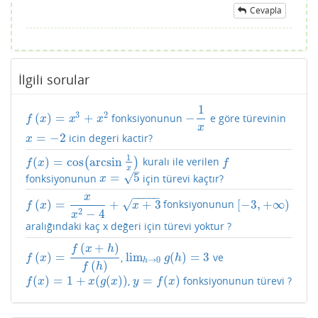
Cevapla
İlgili sorular
1
3
2
(
)
=
+
−
fonksiyonunun
e göre türevinin
f
(
x
)
=
x
3
+
x
2
−
1
x
f
x
x
x
x
=
−
2
icin degeri kactir?
x
=
−
2
x
1
(
)
=
cos
arcsin
(
)
kuralı ile verilen
f
(
x
)
=
cos
(
arcsin
1
x
)
f
f
x
f
x
–
√
=
5
fonksiyonunun
için türevi kaçtır?
x
=
5
x
−
−
−
−
−
x
(
)
=
+
+
3
[
−
3
,
+
∞
)
√
fonksiyonunun
f
(
x
)
=
x
x
2
−
4
+
x
+
3
[
−
3
,
+
∞
)
f
x
x
2
−
4
x
aralığındaki kaç x değeri için türevi yoktur ?
(
+
)
f
x
h
(
)
=
lim
(
)
=
3
,
ve
f
(
x
)
=
f
(
x
+
h
)
f
(
h
)
lim
h
→
0
g
(
h
)
=
3
f
x
g
h
→
0
h
(
)
f
h
(
)
=
1
+
(
(
)
)
=
(
)
,
fonksiyonunun türevi ?
f
(
x
)
=
1
+
x
(
g
(
x
)
)
y
=
f
(
x
)
f
x
x
g
x
y
f
x