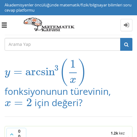
Akademisyenler öncülüğünde matematik/fizik/bilgisayar bilimleri soru
cevap platformu
Toggle
navigation
1
(
)
3
=
arcsin
y
=
arcsin
3
(
1
x
)
y
x
fonksiyonunun türevinin,
=
2
için değeri?
x
=
2
x
0
1.2k
kez
0