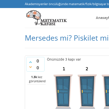
Akademisyenler öncülüğünde matematik/fizik/bilgisayar bi
Anasay
Mersedes mi? Piskilet mi
Önünüzde 3 kapı var
0
0
1.3k
kez
görüntülendi