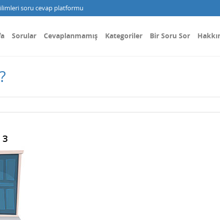
limleri soru cevap platformu
fa
Sorular
Cevaplanmamış
Kategoriler
Bir Soru Sor
Hakkı
?