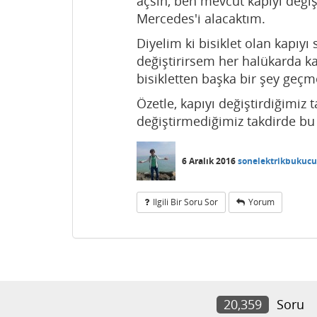
açsın, ben mevcut kapıyı deği
Mercedes'i alacaktım.
Diyelim ki bisiklet olan kapıyı 
değiştirirsem her halükarda k
bisikletten başka bir şey geç
Özetle, kapıyı değiştirdiğimiz 
değiştirmediğimiz takdirde bu
6 Aralık 2016
sonelektrikbukucu
Ilgili Bir Soru Sor
Yorum
20,359
Soru