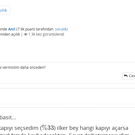
ılık
inde
Anil
(
7.9k
puan)
tarafından
soruldu
eniden açıldı
|
1.3k
kez görüntülendi
ini vermistim daha onceden?
Cev
asit...
%
33
kapıyı seçsedim (
) ilker bey hangi kapıyı açarsa
%
33