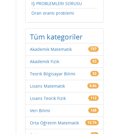
İŞ PROBLEMLERI SORUSU
Oran orantı problemi
a
Tüm kategoriler
Akademik Matematik
737
Akademik Fizik
52
Teorik Bilgisayar Bilimi
32
Lisans Matematik
5.6k
Lisans Teorik Fizik
112
Veri Bilimi
145
Orta Öğretim Matematik
12.7k