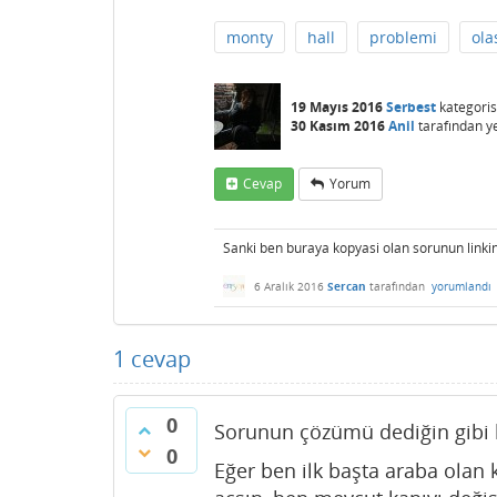
monty
hall
problemi
olas
19 Mayıs 2016
Serbest
kategoris
30 Kasım 2016
Anil
tarafından
y
Cevap
Yorum
Sanki ben buraya kopyasi olan sorunun link
6 Aralık 2016
Sercan
tarafından
yorumlandı
1
cevap
0
Sorunun çözümü dediğin gibi b
0
Eğer ben ilk başta araba olan 