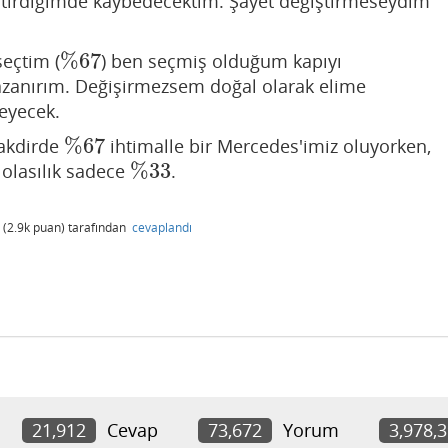
ştirdiğimde kaybedecektim. Şayet değiştirmeseydim
%
67
seçtim (
) ben seçmiş olduğum kapıyı
%
67
azanırım. Değişirmezsem doğal olarak elime
meyecek.
%
67
takdirde
ihtimalle bir Mercedes'imiz oluyorken,
%
67
%
33
 olasılık sadece
.
%
33
(
2.9k
puan)
tarafından
cevaplandı
21,912
Cevap
73,672
Yorum
3,978,