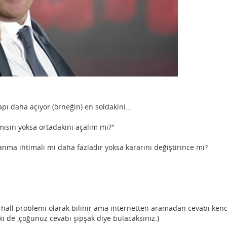
apı daha açıyor (örneğin) en soldakini...
 mısın yoksa ortadakini açalım mı?"
anma ihtimali mi daha fazladır yoksa kararını değiştirince mi?
hall problemi olarak bilinir ama internetten aramadan cevabı kend
i de ,çoğunuz cevabı şipşak diye bulacaksınız.)