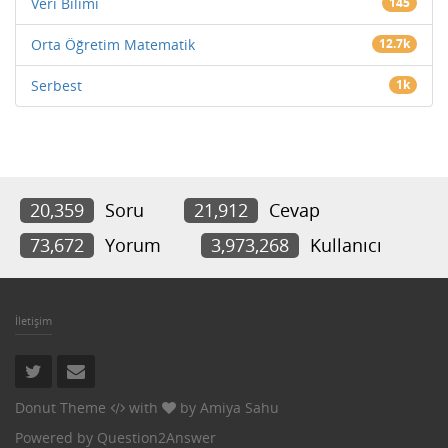
Veri Bilimi
145
Orta Öğretim Matematik
12.7k
Serbest
1k
20,359
Soru
21,912
Cevap
73,672
Yorum
3,973,268
Kullanıcı
İletişim
Donut Theme
with
by
Amiya Sahu
Powered by
Question2Answer