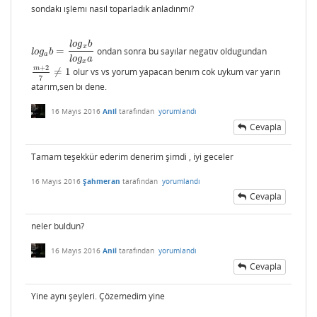
sondakı ışlemı nasıl toparladık anladınmı?
l
o
g
b
x
=
ondan sonra bu sayılar negatıv oldugundan
l
o
g
a
b
=
l
o
g
x
b
l
o
g
x
a
l
o
g
b
a
l
o
g
a
x
+
2
m
≠
1
olur vs vs yorum yapacan benım cok uykum var yarın
m
+
2
7
≠
1
7
atarım,sen bı dene.
16 Mayıs 2016
Anil
tarafından
yorumlandı
Cevapla
Tamam teşekkür ederim denerim şimdi , iyi geceler
16 Mayıs 2016
Şahmeran
tarafından
yorumlandı
Cevapla
neler buldun?
16 Mayıs 2016
Anil
tarafından
yorumlandı
Cevapla
Yine aynı şeyleri. Çözemedim yine