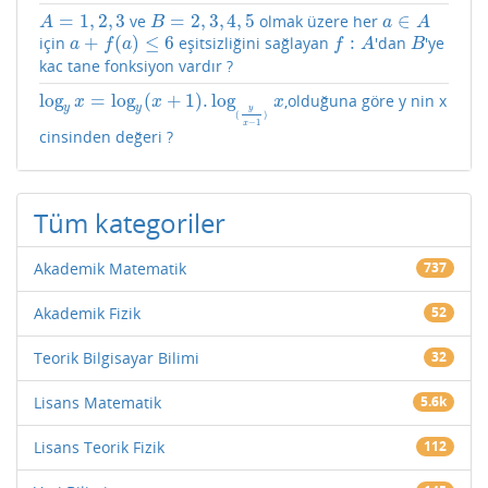
=
1
,
2
,
3
=
2
,
3
,
4
,
5
∈
ve
olmak üzere her
A
=
1
,
2
,
3
B
=
2
,
3
,
4
,
5
a
∈
A
A
B
a
A
+
(
)
≤
6
:
için
eşitsizliğini sağlayan
'dan
'ye
a
+
f
(
a
)
≤
6
f
:
A
B
a
f
a
f
A
B
kac tane fonksiyon vardır ?
log
=
log
(
+
1
)
.
log
,olduğuna göre y nin x
log
y
x
=
log
y
(
x
+
1
)
.
log
(
y
x
−
1
)
x
x
x
x
y
y
y
(
)
−
1
x
cinsinden değeri ?
Tüm kategoriler
Akademik Matematik
737
Akademik Fizik
52
Teorik Bilgisayar Bilimi
32
Lisans Matematik
5.6k
Lisans Teorik Fizik
112