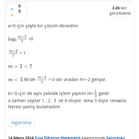
0
2.2k
kez
0
görüntülendi
a<0 için şöyle bir çözüm denedim
+
2
m
<0
l
o
g
3
m
+
2
7
l
o
g
3
7
+
2
m
< 1
m
+
2
7
7
+
2
<
7
m
+
2
<
7
m
+
2
m
<
5
Birde
> 0 var oradan m>-2 geliyor.
m
<
5
m
+
2
7
m
7
1
b< 0 için de aynı şekilde işlem yaptım m>
geldi.
1
3
3
o zaman sayılar 1 , 2 , 3 ve 4 oluyor. Ama 3 diyor cevapta.
Neresi yanlış bulamadım
logaritma
14 Mayıs 2016
Orta Öğretim Matematik
kategorisinde
Şahmeran