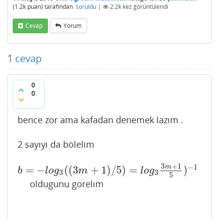
(
1.2k
puan)
tarafından
soruldu
|
2.2k
kez görüntülendi
Cevap
Yorum
1
cevap
0
0
bence zor ama kafadan denemek lazım .
2 sayıyı da bölelim
3
+
1
−
1
m
=
−
(
(
3
+
1
)
/
5
)
=
)
b
=
−
l
o
g
3
(
(
3
m
+
1
)
/
5
)
=
l
o
g
3
3
m
+
1
5
)
−
1
b
l
o
g
m
l
o
g
3
3
5
oldugunu gorelım