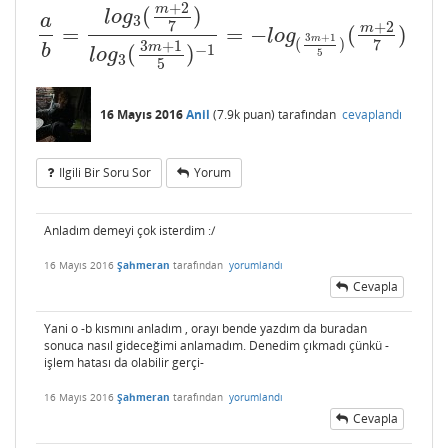
+
2
m
(
)
l
o
g
a
3
7
+
2
m
=
=
−
(
)
a
b
=
l
o
g
3
(
m
+
2
7
)
l
o
g
3
(
3
m
+
1
5
)
−
1
=
−
l
o
g
(
3
m
+
1
5
)
(
m
+
2
7
l
o
g
3
+
1
m
(
)
7
3
+
1
m
−
1
b
(
)
l
o
g
5
3
5
16 Mayıs 2016
Anil
(
7.9k
puan)
tarafından
cevaplandı
Ilgili Bir Soru Sor
Yorum
Anladım demeyi çok isterdim :/
16 Mayıs 2016
Şahmeran
tarafından
yorumlandı
Cevapla
Yani o -b kısmını anladım , orayı bende yazdım da buradan
sonuca nasıl gideceğimi anlamadım. Denedim çıkmadı çünkü -
işlem hatası da olabilir gerçi-
16 Mayıs 2016
Şahmeran
tarafından
yorumlandı
Cevapla