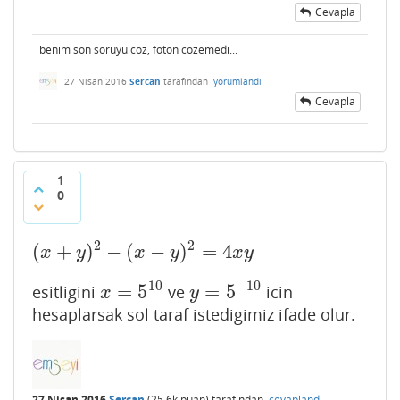
Cevapla
benim son soruyu coz, foton cozemedi...
27 Nisan 2016
Sercan
tarafından
yorumlandı
Cevapla
1
0
2
2
(
+
)
−
(
−
)
=
4
(
x
+
y
)
2
−
(
x
−
y
)
2
=
4
x
y
x
y
x
y
x
y
10
−
10
=
5
=
5
esitligini
ve
icin
x
=
5
10
y
=
5
−
10
x
y
hesaplarsak sol taraf istedigimiz ifade olur.
27 Nisan 2016
Sercan
(
25.6k
puan)
tarafından
cevaplandı