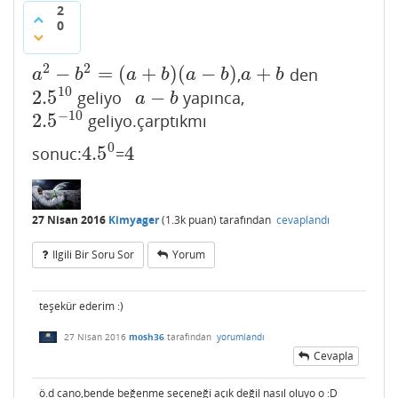
2
0
2
2
−
=
(
+
)
(
−
)
+
,
den
a
2
−
b
2
=
(
a
+
b
)
(
a
−
b
)
a
+
b
a
b
a
b
a
b
a
b
10
2.5
−
geliyo
yapınca,
2.5
10
a
−
b
a
b
−
10
2.5
geliyo.çarptıkmı
2.5
−
10
0
4.5
4
sonuc:
=
4.5
0
4
27 Nisan 2016
Kimyager
(
1.3k
puan)
tarafından
cevaplandı
Ilgili Bir Soru Sor
Yorum
teşekür ederim :)
27 Nisan 2016
mosh36
tarafından
yorumlandı
Cevapla
ö.d cano,bende beğenme seçeneği açık değil nasıl oluyo o :D