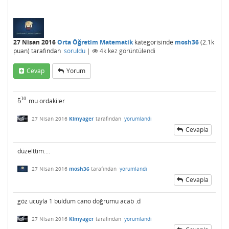
27 Nisan 2016
Orta Öğretim Matematik
kategorisinde
mosh36
(
2.1k
puan)
tarafından
soruldu
|
4k
kez görüntülendi
Cevap
Yorum
10
5
mu ordakiler
5
10
27 Nisan 2016
Kimyager
tarafından
yorumlandı
Cevapla
düzelttim....
27 Nisan 2016
mosh36
tarafından
yorumlandı
Cevapla
göz ucuyla 1 buldum cano doğrumu acab .d
27 Nisan 2016
Kimyager
tarafından
yorumlandı