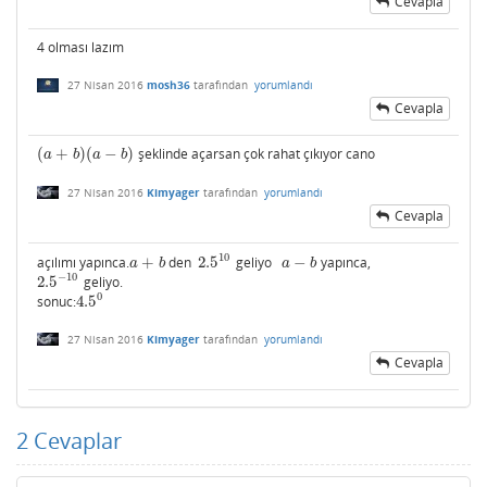
Cevapla
4 olması lazım
27 Nisan 2016
mosh36
tarafından
yorumlandı
Cevapla
(
+
)
(
−
)
şeklinde açarsan çok rahat çıkıyor cano
(
a
+
b
)
(
a
−
b
)
a
b
a
b
27 Nisan 2016
Kimyager
tarafından
yorumlandı
Cevapla
10
açılımı yapınca.
+
den
2.5
geliyo
−
yapınca,
a
+
b
2.5
10
a
−
b
a
b
a
b
−
10
2.5
geliyo.
2.5
−
10
0
sonuc:
4.5
4.5
0
27 Nisan 2016
Kimyager
tarafından
yorumlandı
Cevapla
2
Cevaplar