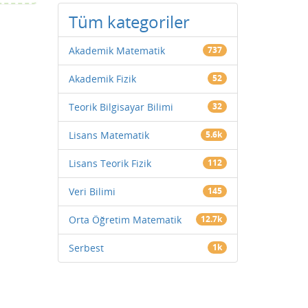
Tüm kategoriler
Akademik Matematik
737
Akademik Fizik
52
Teorik Bilgisayar Bilimi
32
Lisans Matematik
5.6k
Lisans Teorik Fizik
112
Veri Bilimi
145
Orta Öğretim Matematik
12.7k
Serbest
1k