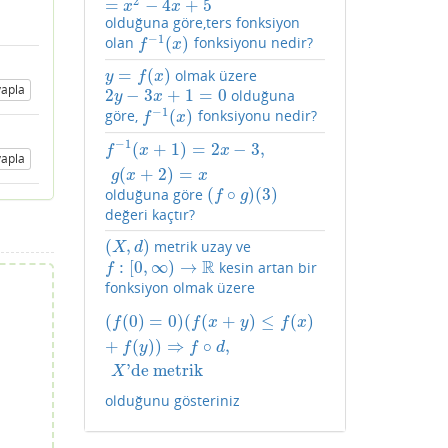
2
=
−
4
+
5
x
x
olduğuna göre,ters fonksiyon
−
1
(
)
olan
fonksiyonu nedir?
f
−
1
(
x
)
f
x
=
(
)
olmak üzere
y
=
f
(
x
)
y
f
x
apla
2
−
3
+
1
=
0
olduğuna
2
y
−
3
x
+
1
=
0
y
x
−
1
(
)
göre,
fonksiyonu nedir?
f
−
1
(
x
)
f
x
−
1
(
+
1
)
=
2
−
3
,
f
−
1
(
x
+
1
)
=
2
x
−
3
,
g
(
x
+
2
)
=
x
f
x
x
apla
(
+
2
)
=
g
x
x
(
∘
)
(
3
)
olduğuna göre
(
f
∘
g
)
(
3
)
f
g
değeri kaçtır?
(
,
)
metrik uzay ve
(
X
,
d
)
X
d
R
:
[
0
,
∞
)
→
kesin artan bir
f
:
[
0
,
∞
)
→
R
f
fonksiyon olmak üzere
(
(
0
)
=
0
)
(
(
+
)
≤
(
)
(
f
(
0
)
=
0
)
(
f
(
x
+
y
)
≤
f
(
x
)
+
f
(
y
)
)
⇒
f
∘
d
,
X
'de metrik
f
f
x
y
f
x
+
(
)
)
⇒
∘
,
f
y
f
d
'de metrik
X
olduğunu gösteriniz