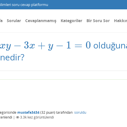
limleri soru cevap platformu
fa
Sorular
Cevaplanmamış
Kategoriler
Bir Soru Sor
Hakkı
−
3
+
−
1
=
0
olduğuna
x
y
−
3
x
+
y
−
1
=
0
x
y
x
y
nedir?
egorisinde
mustafa3434
(
32
puan)
tarafından
soruldu
zenlendi
|
3.3k
kez görüntülendi