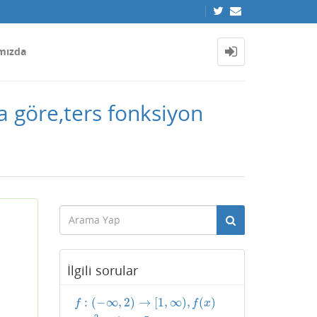
mızda
 göre,ters fonksiyon
İlgili sorular
:
(
−
∞
,
2
)
→
[
1
,
∞
)
,
(
)
f
:
(
−
∞
,
2
)
→
[
1
,
∞
)
,
f
(
x
)
=
x
2
−
4
x
+
5
f
f
x