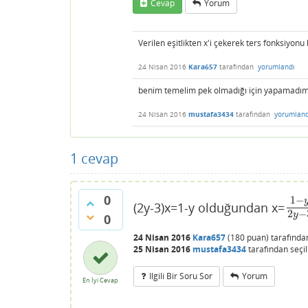
Cevap
Yorum
Verilen eşitlikten x'i çekerek ters fonksiyonu 
24 Nisan 2016
Kara657
tarafından
yorumlandı
benim temelim pek olmadığı için yapamadım r
24 Nisan 2016
mustafa3434
tarafından
yorumland
1
cevap
0
1
−
(2y-3)x=1-y olduğundan x=
1
−
y
2
−
y
0
24 Nisan 2016
Kara657
(
180
puan)
tarafınd
25 Nisan 2016
mustafa3434
tarafından
seçi
Ilgili Bir Soru Sor
Yorum
En İyi Cevap