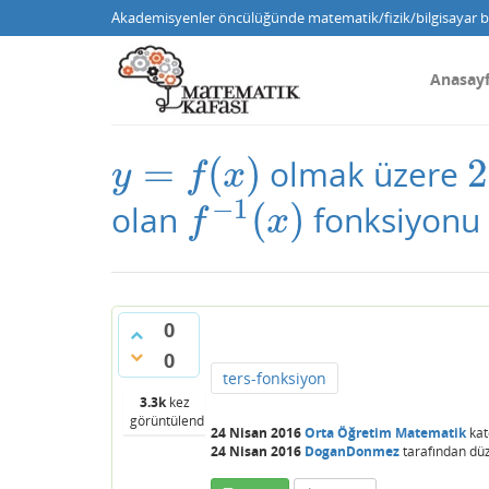
Akademisyenler öncülüğünde matematik/fizik/bilgisayar bi
Anasay
=
(
)
2
olmak üzere
y
=
f
(
x
)
2
y
f
x
−
1
(
)
olan
fonksiyonu 
f
−
1
(
x
)
f
x
0
0
ters-fonksiyon
3.3k
kez
görüntülendi
24 Nisan 2016
Orta Öğretim Matematik
kat
24 Nisan 2016
DoganDonmez
tarafından
dü